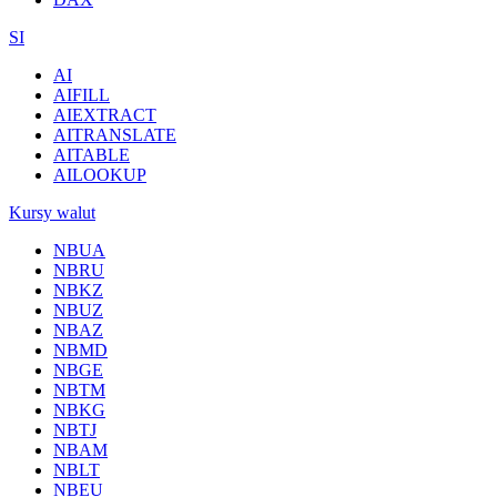
SI
AI
AIFILL
AIEXTRACT
AITRANSLATE
AITABLE
AILOOKUP
Kursy walut
NBUA
NBRU
NBKZ
NBUZ
NBAZ
NBMD
NBGE
NBTM
NBKG
NBTJ
NBAM
NBLT
NBEU