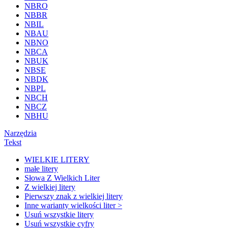
NBRO
NBBR
NBIL
NBAU
NBNO
NBCA
NBUK
NBSE
NBDK
NBPL
NBCH
NBCZ
NBHU
Narzędzia
Tekst
WIELKIE LITERY
małe litery
Słowa Z Wielkich Liter
Z wielkiej litery
Pierwszy znak z wielkiej litery
Inne warianty wielkości liter >
Usuń wszystkie litery
Usuń wszystkie cyfry