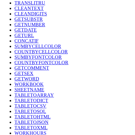
TRANSLITRU
CLEANTEXT
CLEANDIGITS
GETSUBSTR
GETNUMBER
GETDATE
GETURL
CONCATIF
SUMBYCELLCOLOR
COUNTBYCELLCOLOR
SUMBYFONTCOLOR
COUNTBYFONTCOLOR
GETCOMMENT
GETSEX
GETWORD
WORKBOOK
SHEETNAME
TABLETOARRAY
TABLETODICT
TABLETOCSV
TABLETOSQL
TABLETOHTML
TABLETOJSON
TABLETOXML
WORKHOURS