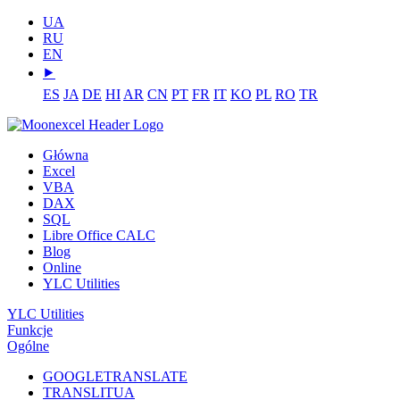
UA
RU
EN
⯈
ES
JA
DE
HI
AR
CN
PT
FR
IT
KO
PL
RO
TR
Główna
Excel
VBA
DAX
SQL
Libre Office CALC
Blog
Online
YLC Utilities
YLC Utilities
Funkcje
Ogólne
GOOGLETRANSLATE
TRANSLITUA