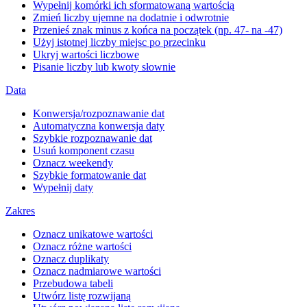
Wypełnij komórki ich sformatowaną wartością
Zmień liczby ujemne na dodatnie i odwrotnie
Przenieś znak minus z końca na początek (np. 47- na -47)
Użyj istotnej liczby miejsc po przecinku
Ukryj wartości liczbowe
Pisanie liczby lub kwoty słownie
Data
Konwersja/rozpoznawanie dat
Automatyczna konwersja daty
Szybkie rozpoznawanie dat
Usuń komponent czasu
Oznacz weekendy
Szybkie formatowanie dat
Wypełnij daty
Zakres
Oznacz unikatowe wartości
Oznacz różne wartości
Oznacz duplikaty
Oznacz nadmiarowe wartości
Przebudowa tabeli
Utwórz listę rozwijaną