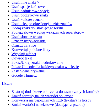
Usuń inne znaki >
Usuń spacje końcowe
Usuń nadmiarowe spacje
Usuń początkowe znaki
Usuń końcowe znaki
Usuń tekst po określonej liczbie znaków
Dodaj znaki do istniejącego tekstu
Pobierz słowo według wskazanych separatorów
Usuń słowa z tekstu
Oznacz litery łacińskie
Oznacz cyrylicę
Konwertuj podobne litery
Wypełnij alfabet
Odwróć tekst
Pokaż/Ukryj znaki niedrukowalne
Pokaż Unicode dla każdego znaku w tekście
Zastąp dane prywatne
Google Tłumacz
Liczba
Zastosuj dodatkowe obliczenia do zaznaczonych komórek
Zmień formuły na ich wartości obliczone
Konwersja nierozpoznanych liczb (tekstu?) na liczby
Zmień wartości na tekstowe (dodając ' z przodu)