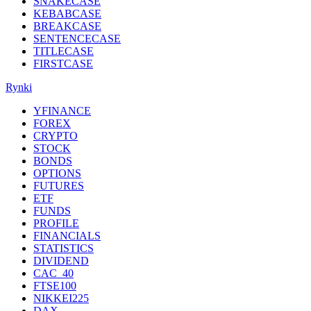
SNAKECASE
KEBABCASE
BREAKCASE
SENTENCECASE
TITLECASE
FIRSTCASE
Rynki
YFINANCE
FOREX
CRYPTO
STOCK
BONDS
OPTIONS
FUTURES
ETF
FUNDS
PROFILE
FINANCIALS
STATISTICS
DIVIDEND
CAC_40
FTSE100
NIKKEI225
DAX