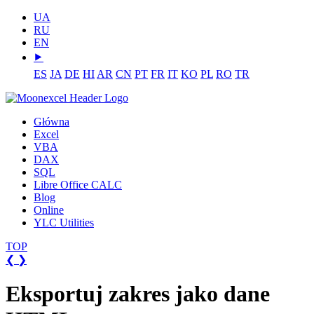
UA
RU
EN
⯈
ES
JA
DE
HI
AR
CN
PT
FR
IT
KO
PL
RO
TR
Główna
Excel
VBA
DAX
SQL
Libre Office CALC
Blog
Online
YLC Utilities
TOP
❮
❯
Eksportuj zakres jako dane