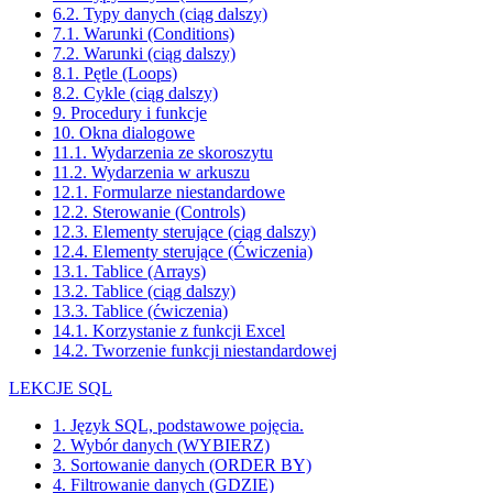
6.2. Typy danych (ciąg dalszy)
7.1. Warunki (Conditions)
7.2. Warunki (ciąg dalszy)
8.1. Pętle (Loops)
8.2. Cykle (ciąg dalszy)
9. Procedury i funkcje
10. Okna dialogowe
11.1. Wydarzenia ze skoroszytu
11.2. Wydarzenia w arkuszu
12.1. Formularze niestandardowe
12.2. Sterowanie (Controls)
12.3. Elementy sterujące (ciąg dalszy)
12.4. Elementy sterujące (Ćwiczenia)
13.1. Tablice (Arrays)
13.2. Tablice (ciąg dalszy)
13.3. Tablice (ćwiczenia)
14.1. Korzystanie z funkcji Excel
14.2. Tworzenie funkcji niestandardowej
LEKCJE SQL
1. Język SQL, podstawowe pojęcia.
2. Wybór danych (WYBIERZ)
3. Sortowanie danych (ORDER BY)
4. Filtrowanie danych (GDZIE)