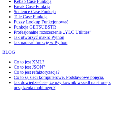
Kebab Case Funkcja
Break Case Funkcja
Sentence Case Funkcja
Title Case Funkcja
Fuzzy Lookup
Funkcjonować
Funkcja GETSUBSTR
Profesjonalne rozszerzenie „YLC Utilities”
Jak utworzyć makro Python
Jak napisać funkcję w Python
BLOG
Co to jest XML?
Co to jest JSON?
Co to jest refaktoryzacja?
Co to są sieci komputerowe. Podstawowe pojęcia.
Jak dowiedzieć się, że użytkownik wszedł na stronę z
urządzenia mobilnego?