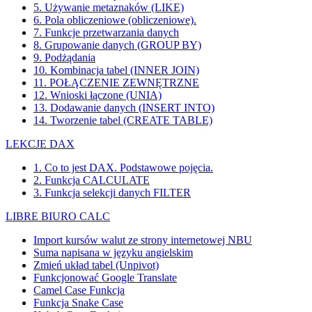
5. Używanie metaznaków (LIKE)
6. Pola obliczeniowe (obliczeniowe).
7. Funkcje przetwarzania danych
8. Grupowanie danych (GROUP BY)
9. Podżądania
10. Kombinacja tabel (INNER JOIN)
11. POŁĄCZENIE ZEWNĘTRZNE
12. Wnioski łączone (UNIA)
13. Dodawanie danych (INSERT INTO)
14. Tworzenie tabel (CREATE TABLE)
LEKCJE DAX
1. Co to jest DAX. Podstawowe pojęcia.
2. Funkcja CALCULATE
3. Funkcja selekcji danych FILTER
LIBRE BIURO CALC
Import kursów walut ze strony internetowej NBU
Suma napisana w języku angielskim
Zmień układ tabel (Unpivot)
Funkcjonować
Google Translate
Camel Case Funkcja
Funkcja Snake Case