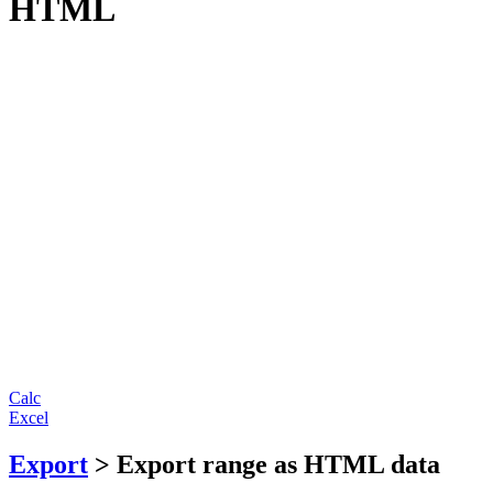
HTML
Calc
Excel
Export
> Export range as HTML data