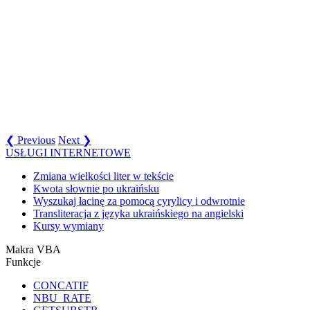
❮ Previous
Next ❯
USŁUGI INTERNETOWE
Zmiana wielkości liter w tekście
Kwota słownie po ukraińsku
Wyszukaj łacinę za pomocą cyrylicy i odwrotnie
Transliteracja z języka ukraińskiego na angielski
Kursy wymiany
Makra VBA
Funkcje
CONCATIF
NBU_RATE