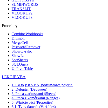
GETSUBSTR
SUMINWORDS
TRANSLIT
VLOOKUP2
VLOOKUP3
Procedury
CombineWorkbooks
Division
MergeCell
PasswordRemover
ShowCyrylic
ShowLatin
SortSheets
SQLQuery
UnPivotTable
LEKCJE VBA
1. Co to jest VBA, podstawowe pojęcia.
2. Debuger (Debugger)
3. Praca z arkuszami (Sheets)
4. Praca z komórkami (Ranges)
5. Właściwości (Properties)
6.1. Typy danych (Variables)