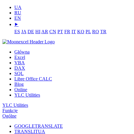
UA
RU
EN
⯈
ES
JA
DE
HI
AR
CN
PT
FR
IT
KO
PL
RO
TR
Główna
Excel
VBA
DAX
SQL
Libre Office CALC
Blog
Online
YLC Utilities
YLC Utilities
Funkcje
Ogólne
GOOGLETRANSLATE
TRANSLITUA