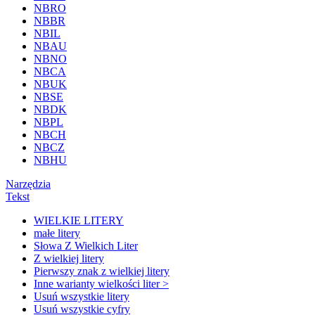
NBRO
NBBR
NBIL
NBAU
NBNO
NBCA
NBUK
NBSE
NBDK
NBPL
NBCH
NBCZ
NBHU
Narzędzia
Tekst
WIELKIE LITERY
małe litery
Słowa Z Wielkich Liter
Z wielkiej litery
Pierwszy znak z wielkiej litery
Inne warianty wielkości liter >
Usuń wszystkie litery
Usuń wszystkie cyfry