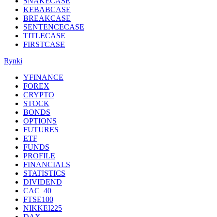
SNAKECASE
KEBABCASE
BREAKCASE
SENTENCECASE
TITLECASE
FIRSTCASE
Rynki
YFINANCE
FOREX
CRYPTO
STOCK
BONDS
OPTIONS
FUTURES
ETF
FUNDS
PROFILE
FINANCIALS
STATISTICS
DIVIDEND
CAC_40
FTSE100
NIKKEI225
DAX