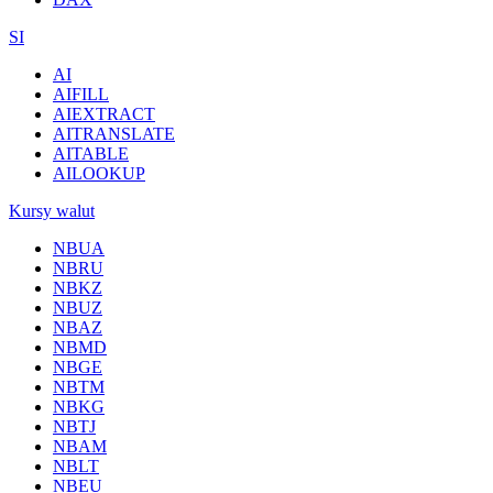
SI
AI
AIFILL
AIEXTRACT
AITRANSLATE
AITABLE
AILOOKUP
Kursy walut
NBUA
NBRU
NBKZ
NBUZ
NBAZ
NBMD
NBGE
NBTM
NBKG
NBTJ
NBAM
NBLT
NBEU