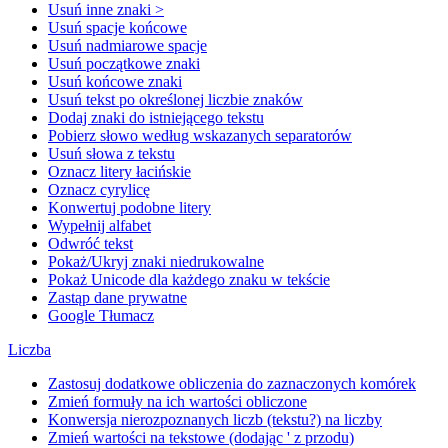
Usuń inne znaki >
Usuń spacje końcowe
Usuń nadmiarowe spacje
Usuń początkowe znaki
Usuń końcowe znaki
Usuń tekst po określonej liczbie znaków
Dodaj znaki do istniejącego tekstu
Pobierz słowo według wskazanych separatorów
Usuń słowa z tekstu
Oznacz litery łacińskie
Oznacz cyrylicę
Konwertuj podobne litery
Wypełnij alfabet
Odwróć tekst
Pokaż/Ukryj znaki niedrukowalne
Pokaż Unicode dla każdego znaku w tekście
Zastąp dane prywatne
Google Tłumacz
Liczba
Zastosuj dodatkowe obliczenia do zaznaczonych komórek
Zmień formuły na ich wartości obliczone
Konwersja nierozpoznanych liczb (tekstu?) na liczby
Zmień wartości na tekstowe (dodając ' z przodu)