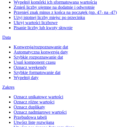
Wypełnij komórki ich sformatowaną wartością
Zmień liczby ujemne na dodatnie i odwrotnie
Przenieś znak minus z końca na początek (np. 47- na -47)
Użyj istotnej liczby miejsc po przecinku
Ukryj wartości liczbowe
Pisanie liczby lub kwoty słownie
Data
Konwersja/rozpoznawanie dat
Automatyczna konwersja daty
Szybkie rozpoznawanie dat
Usuń komponent czasu
Oznacz weekendy
Szybkie formatowanie dat
Wypełnij daty
Zakres
Oznacz unikatowe wartości
Oznacz różne wartości
Oznacz duplikaty
Oznacz nadmiarowe wartości
Przebudowa tabeli
Utwórz listę rozwijaną