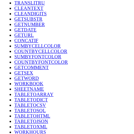
TRANSLITRU
CLEANTEXT
CLEANDIGITS
GETSUBSTR
GETNUMBER
GETDATE
GETURL
CONCATIF
SUMBYCELLCOLOR
COUNTBYCELLCOLOR
SUMBYFONTCOLOR
COUNTBYFONTCOLOR
GETCOMMENT
GETSEX
GETWORD
WORKBOOK
SHEETNAME
TABLETOARRAY
TABLETODICT
TABLETOCSV
TABLETOSQL
TABLETOHTML
TABLETOJSON
TABLETOXML
WORKHOURS