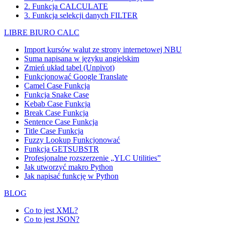
2. Funkcja CALCULATE
3. Funkcja selekcji danych FILTER
LIBRE BIURO CALC
Import kursów walut ze strony internetowej NBU
Suma napisana w języku angielskim
Zmień układ tabel (Unpivot)
Funkcjonować
Google Translate
Camel Case Funkcja
Funkcja Snake Case
Kebab Case Funkcja
Break Case Funkcja
Sentence Case Funkcja
Title Case Funkcja
Fuzzy Lookup
Funkcjonować
Funkcja GETSUBSTR
Profesjonalne rozszerzenie „YLC Utilities”
Jak utworzyć makro Python
Jak napisać funkcję w Python
BLOG
Co to jest XML?
Co to jest JSON?