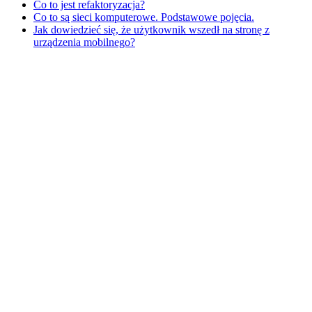
Co to jest refaktoryzacja?
Co to są sieci komputerowe. Podstawowe pojęcia.
Jak dowiedzieć się, że użytkownik wszedł na stronę z
urządzenia mobilnego?