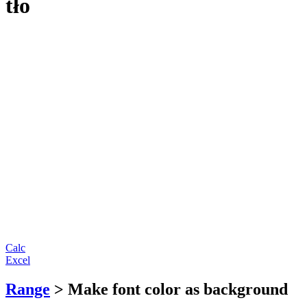
tło
Calc
Excel
Range
> Make font color as background