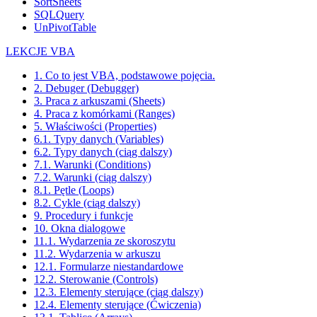
SortSheets
SQLQuery
UnPivotTable
LEKCJE VBA
1. Co to jest VBA, podstawowe pojęcia.
2. Debuger (Debugger)
3. Praca z arkuszami (Sheets)
4. Praca z komórkami (Ranges)
5. Właściwości (Properties)
6.1. Typy danych (Variables)
6.2. Typy danych (ciąg dalszy)
7.1. Warunki (Conditions)
7.2. Warunki (ciąg dalszy)
8.1. Pętle (Loops)
8.2. Cykle (ciąg dalszy)
9. Procedury i funkcje
10. Okna dialogowe
11.1. Wydarzenia ze skoroszytu
11.2. Wydarzenia w arkuszu
12.1. Formularze niestandardowe
12.2. Sterowanie (Controls)
12.3. Elementy sterujące (ciąg dalszy)
12.4. Elementy sterujące (Ćwiczenia)