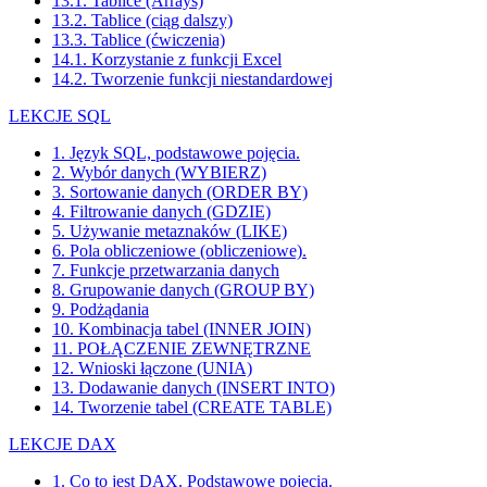
13.1. Tablice (Arrays)
13.2. Tablice (ciąg dalszy)
13.3. Tablice (ćwiczenia)
14.1. Korzystanie z funkcji Excel
14.2. Tworzenie funkcji niestandardowej
LEKCJE SQL
1. Język SQL, podstawowe pojęcia.
2. Wybór danych (WYBIERZ)
3. Sortowanie danych (ORDER BY)
4. Filtrowanie danych (GDZIE)
5. Używanie metaznaków (LIKE)
6. Pola obliczeniowe (obliczeniowe).
7. Funkcje przetwarzania danych
8. Grupowanie danych (GROUP BY)
9. Podżądania
10. Kombinacja tabel (INNER JOIN)
11. POŁĄCZENIE ZEWNĘTRZNE
12. Wnioski łączone (UNIA)
13. Dodawanie danych (INSERT INTO)
14. Tworzenie tabel (CREATE TABLE)
LEKCJE DAX
1. Co to jest DAX. Podstawowe pojęcia.