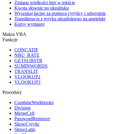
Zmiana wielkości liter w tekście
Kwota słownie po ukraińsku
Wyszukaj łacinę za pomocą cyrylicy i odwrotnie
Transliteracja z języka ukraińskiego na angielski
Kursy wymiany
Makra VBA
Funkcje
CONCATIF
NBU_RATE
GETSUBSTR
SUMINWORDS
TRANSLIT
VLOOKUP2
VLOOKUP3
Procedury
CombineWorkbooks
Division
MergeCell
PasswordRemover
ShowCyrylic
ShowLatin