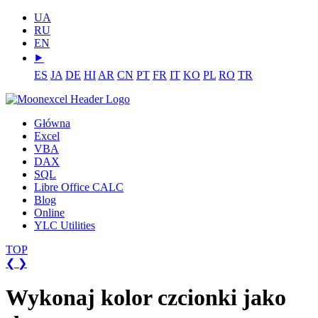
UA
RU
EN
⯈
ES
JA
DE
HI
AR
CN
PT
FR
IT
KO
PL
RO
TR
Główna
Excel
VBA
DAX
SQL
Libre Office CALC
Blog
Online
YLC Utilities
TOP
❮
❯
Wykonaj kolor czcionki jako