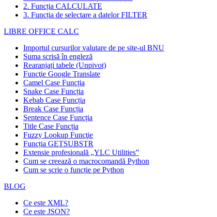
2. Funcția CALCULATE
3. Funcția de selectare a datelor FILTER
LIBRE OFFICE CALC
Importul cursurilor valutare de pe site-ul BNU
Suma scrisă în engleză
Rearanjați tabele (Unpivot)
Funcţie
Google Translate
Camel Case Funcția
Snake Case Funcția
Kebab Case Funcția
Break Case Funcția
Sentence Case Funcția
Title Case Funcția
Fuzzy Lookup
Funcţie
Funcția GETSUBSTR
Extensie profesională „YLC Utilities”
Cum se creează o macrocomandă Python
Cum se scrie o funcție pe Python
BLOG
Ce este XML?
Ce este JSON?