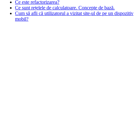
Ce este refactorizarea?
Ce sunt rețelele de calculatoare. Concepte de bază.
Cum să afli că utilizatorul a vizitat site-ul de pe un dispozitiv
mobil?