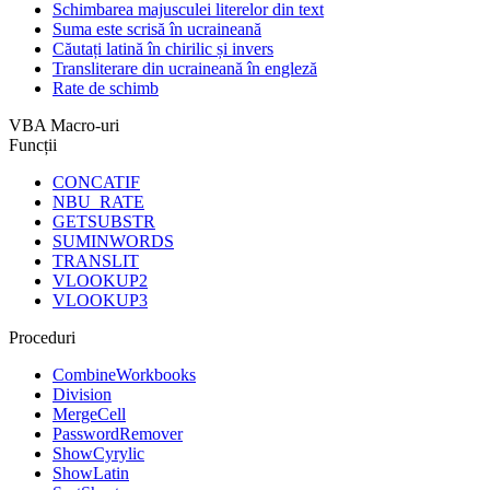
Schimbarea majusculei literelor din text
Suma este scrisă în ucraineană
Căutați latină în chirilic și invers
Transliterare din ucraineană în engleză
Rate de schimb
VBA Macro-uri
Funcții
CONCATIF
NBU_RATE
GETSUBSTR
SUMINWORDS
TRANSLIT
VLOOKUP2
VLOOKUP3
Proceduri
CombineWorkbooks
Division
MergeCell
PasswordRemover
ShowCyrylic
ShowLatin