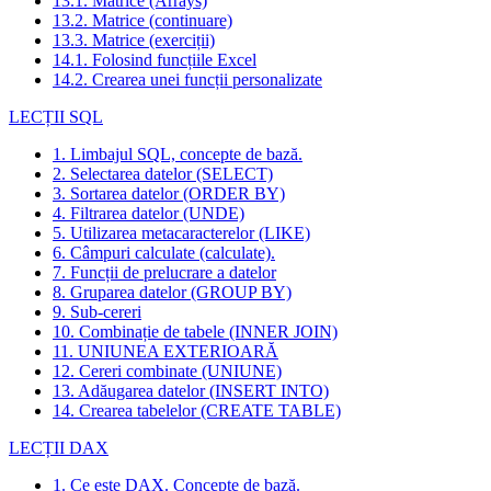
13.1. Matrice (Arrays)
13.2. Matrice (continuare)
13.3. Matrice (exerciții)
14.1. Folosind funcțiile Excel
14.2. Crearea unei funcții personalizate
LECȚII SQL
1. Limbajul SQL, concepte de bază.
2. Selectarea datelor (SELECT)
3. Sortarea datelor (ORDER BY)
4. Filtrarea datelor (UNDE)
5. Utilizarea metacaracterelor (LIKE)
6. Câmpuri calculate (calculate).
7. Funcții de prelucrare a datelor
8. Gruparea datelor (GROUP BY)
9. Sub-cereri
10. Combinație de tabele (INNER JOIN)
11. UNIUNEA EXTERIOARĂ
12. Cereri combinate (UNIUNE)
13. Adăugarea datelor (INSERT INTO)
14. Crearea tabelelor (CREATE TABLE)
LECȚII DAX
1. Ce este DAX. Concepte de bază.