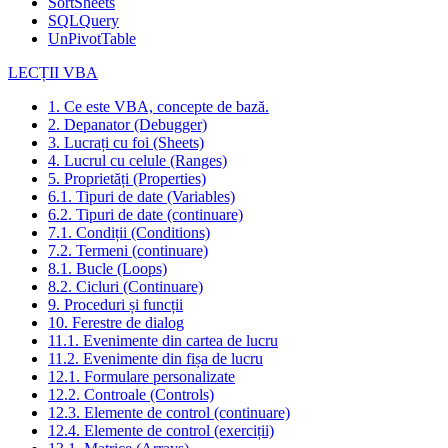
SortSheets
SQLQuery
UnPivotTable
LECȚII VBA
1. Ce este VBA, concepte de bază.
2. Depanator (Debugger)
3. Lucrați cu foi (Sheets)
4. Lucrul cu celule (Ranges)
5. Proprietăți (Properties)
6.1. Tipuri de date (Variables)
6.2. Tipuri de date (continuare)
7.1. Condiții (Conditions)
7.2. Termeni (continuare)
8.1. Bucle (Loops)
8.2. Cicluri (Continuare)
9. Proceduri și funcții
10. Ferestre de dialog
11.1. Evenimente din cartea de lucru
11.2. Evenimente din fișa de lucru
12.1. Formulare personalizate
12.2. Controale (Controls)
12.3. Elemente de control (continuare)
12.4. Elemente de control (exerciții)