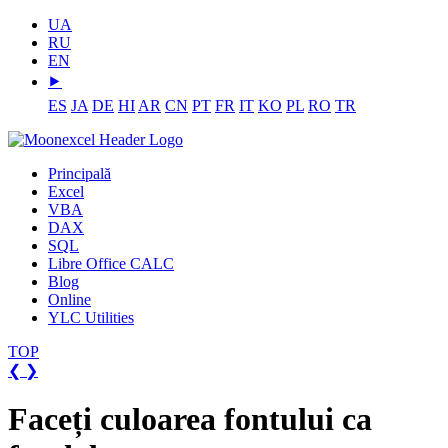
UA
RU
EN
⯈
ES
JA
DE
HI
AR
CN
PT
FR
IT
KO
PL
RO
TR
Principală
Excel
VBA
DAX
SQL
Libre Office CALC
Blog
Online
YLC Utilities
TOP
❮
❯
Faceți culoarea fontului ca