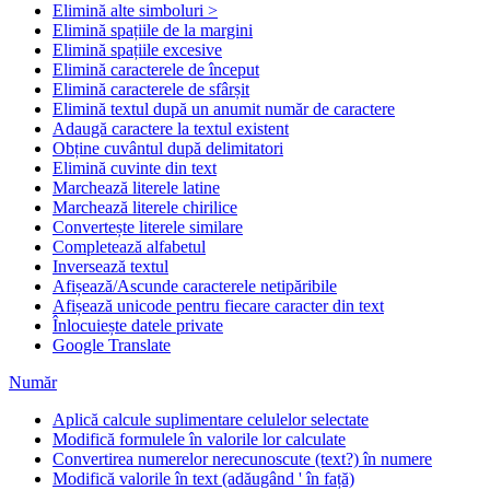
Elimină alte simboluri >
Elimină spațiile de la margini
Elimină spațiile excesive
Elimină caracterele de început
Elimină caracterele de sfârșit
Elimină textul după un anumit număr de caractere
Adaugă caractere la textul existent
Obține cuvântul după delimitatori
Elimină cuvinte din text
Marchează literele latine
Marchează literele chirilice
Convertește literele similare
Completează alfabetul
Inversează textul
Afișează/Ascunde caracterele netipăribile
Afișează unicode pentru fiecare caracter din text
Înlocuiește datele private
Google Translate
Număr
Aplică calcule suplimentare celulelor selectate
Modifică formulele în valorile lor calculate
Convertirea numerelor nerecunoscute (text?) în numere
Modifică valorile în text (adăugând ' în față)