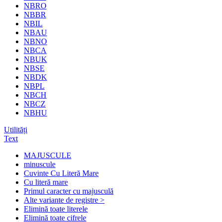
NBRO
NBBR
NBIL
NBAU
NBNO
NBCA
NBUK
NBSE
NBDK
NBPL
NBCH
NBCZ
NBHU
Utilități
Text
MAJUSCULE
minuscule
Cuvinte Cu Literă Mare
Cu literă mare
Primul caracter cu majusculă
Alte variante de registre >
Elimină toate literele
Elimină toate cifrele