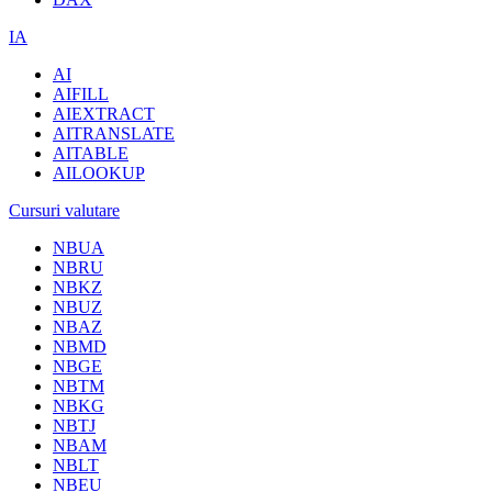
IA
AI
AIFILL
AIEXTRACT
AITRANSLATE
AITABLE
AILOOKUP
Cursuri valutare
NBUA
NBRU
NBKZ
NBUZ
NBAZ
NBMD
NBGE
NBTM
NBKG
NBTJ
NBAM
NBLT
NBEU