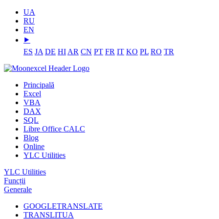
UA
RU
EN
⯈
ES
JA
DE
HI
AR
CN
PT
FR
IT
KO
PL
RO
TR
Principală
Excel
VBA
DAX
SQL
Libre Office CALC
Blog
Online
YLC Utilities
YLC Utilities
Funcții
Generale
GOOGLETRANSLATE
TRANSLITUA