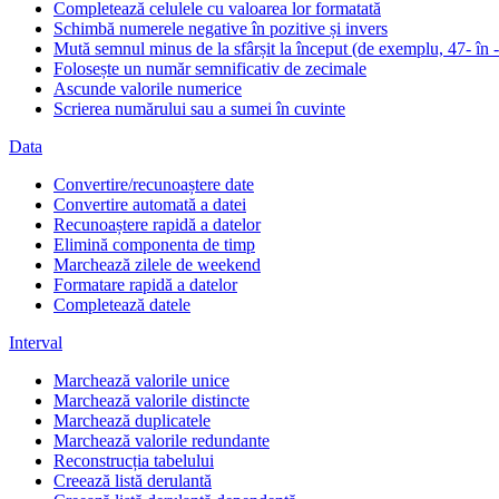
Completează celulele cu valoarea lor formatată
Schimbă numerele negative în pozitive și invers
Mută semnul minus de la sfârșit la început (de exemplu, 47- în 
Folosește un număr semnificativ de zecimale
Ascunde valorile numerice
Scrierea numărului sau a sumei în cuvinte
Data
Convertire/recunoaștere date
Convertire automată a datei
Recunoaștere rapidă a datelor
Elimină componenta de timp
Marchează zilele de weekend
Formatare rapidă a datelor
Completează datele
Interval
Marchează valorile unice
Marchează valorile distincte
Marchează duplicatele
Marchează valorile redundante
Reconstrucția tabelului
Creează listă derulantă