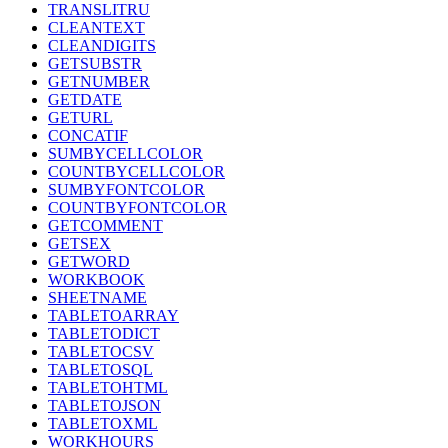
TRANSLITRU
CLEANTEXT
CLEANDIGITS
GETSUBSTR
GETNUMBER
GETDATE
GETURL
CONCATIF
SUMBYCELLCOLOR
COUNTBYCELLCOLOR
SUMBYFONTCOLOR
COUNTBYFONTCOLOR
GETCOMMENT
GETSEX
GETWORD
WORKBOOK
SHEETNAME
TABLETOARRAY
TABLETODICT
TABLETOCSV
TABLETOSQL
TABLETOHTML
TABLETOJSON
TABLETOXML
WORKHOURS