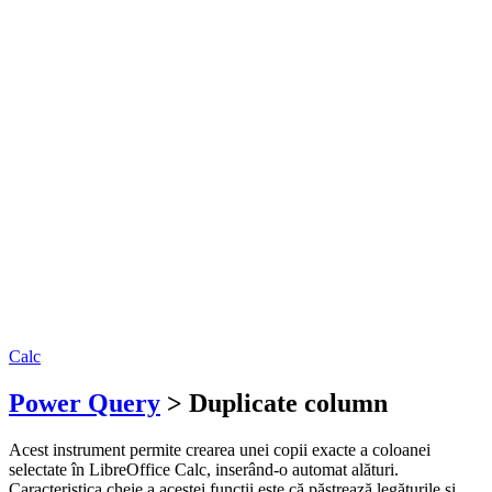
Calc
Power Query
> Duplicate column
Acest instrument permite crearea unei copii exacte a coloanei
selectate în LibreOffice Calc, inserând-o automat alături.
Caracteristica cheie a acestei funcții este că păstrează legăturile și