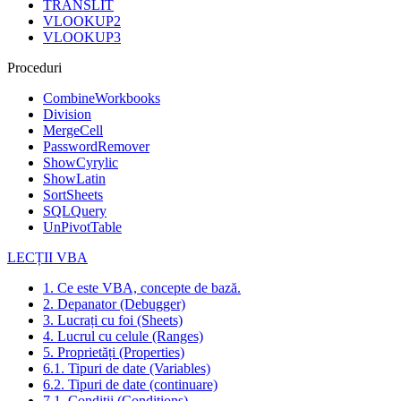
TRANSLIT
VLOOKUP2
VLOOKUP3
Proceduri
CombineWorkbooks
Division
MergeCell
PasswordRemover
ShowCyrylic
ShowLatin
SortSheets
SQLQuery
UnPivotTable
LECȚII VBA
1. Ce este VBA, concepte de bază.
2. Depanator (Debugger)
3. Lucrați cu foi (Sheets)
4. Lucrul cu celule (Ranges)
5. Proprietăți (Properties)
6.1. Tipuri de date (Variables)
6.2. Tipuri de date (continuare)
7.1. Condiții (Conditions)