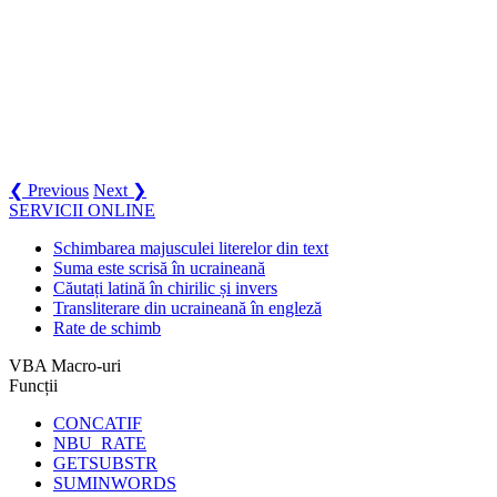
❮ Previous
Next ❯
SERVICII ONLINE
Schimbarea majusculei literelor din text
Suma este scrisă în ucraineană
Căutați latină în chirilic și invers
Transliterare din ucraineană în engleză
Rate de schimb
VBA Macro-uri
Funcții
CONCATIF
NBU_RATE
GETSUBSTR
SUMINWORDS