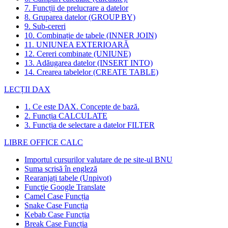
7. Funcții de prelucrare a datelor
8. Gruparea datelor (GROUP BY)
9. Sub-cereri
10. Combinație de tabele (INNER JOIN)
11. UNIUNEA EXTERIOARĂ
12. Cereri combinate (UNIUNE)
13. Adăugarea datelor (INSERT INTO)
14. Crearea tabelelor (CREATE TABLE)
LECȚII DAX
1. Ce este DAX. Concepte de bază.
2. Funcția CALCULATE
3. Funcția de selectare a datelor FILTER
LIBRE OFFICE CALC
Importul cursurilor valutare de pe site-ul BNU
Suma scrisă în engleză
Rearanjați tabele (Unpivot)
Funcţie
Google Translate
Camel Case Funcția
Snake Case Funcția
Kebab Case Funcția
Break Case Funcția