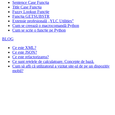
Sentence Case Funcția
Title Case Funcția
Fuzzy Lookup
Funcţie
Funcția GETSUBSTR
Extensie profesională „YLC Utilities”
Cum se creează o macrocomandă Python
Cum se scrie o funcție pe Python
BLOG
Ce este XML?
Ce este JSON?
Ce este refactorizarea?
Ce sunt rețelele de calculatoare. Concepte de bază.
Cum să afli că utilizatorul a vizitat site-ul de pe un dispozitiv
mobil?