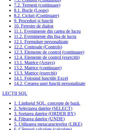
7.2. Termeni (continuare)
8.1. Bucle (Loops)
8.2. Cicluri (Continuare)
9. Proceduri și funcții
10. Ferestre de dialog
11.1. Evenimente din cartea de lucru
11.2. Evenimente din fișa de lucru
12.1. Formulare personalizate
12.2. Controale (Controls)
12.3. Elemente de control (continuare)
12.4. Elemente de control (exerciții)
13.1. Matrice (Arrays)
13.2. Matrice (continuare)
13.3. Matrice (exerciții)
14.1. Folosind funcțiile Excel
14.2. Crearea unei funcții personalizate
LECȚII SQL
1. Limbajul SQL, concepte de bază.
2. Selectarea datelor (SELECT)
3. Sortarea datelor (ORDER BY)
4. Filtrarea datelor (UNDE)
5. Utilizarea metacaracterelor (LIKE)
6. Câmpuri calculate (calculate).