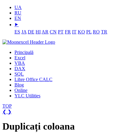
UA
RU
EN
⯈
ES
JA
DE
HI
AR
CN
PT
FR
IT
KO
PL
RO
TR
Principală
Excel
VBA
DAX
SQL
Libre Office CALC
Blog
Online
YLC Utilities
TOP
❮
❯
Duplicați coloana