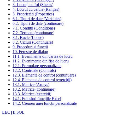
3. Lucrați cu foi (Sheets)
4. Lucrul cu celule (Ranges)
5. Proprietăți (Properties)
6.1. Tipuri de date (Variables)
6.2. Tipuri de date (continuare)
7.1. Condiții (Conditions)
7.2. Termeni (continuare)
8.1. Bucle (Loops)
8.2. Cicluri (Continuare)
9. Proceduri și funcții
10. Ferestre de dialog
11.1. Evenimente din cartea de lucru
11.2. Evenimente din fișa de lucru
12.1. Formulare personalizate
12.2. Controale (Controls)
12.3. Elemente de control (continuare)
12.4. Elemente de control (exerciții)
13.1. Matrice (Arrays)
13.2. Matrice (continuare)
13.3. Matrice (exerciții)
14.1. Folosind funcțiile Excel
14.2. Crearea unei funcții personalizate
LECȚII SQL