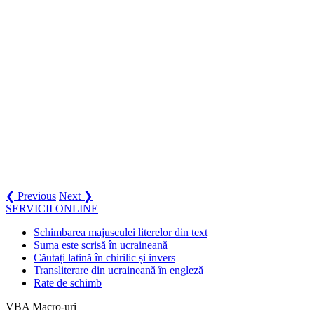
❮ Previous
Next ❯
SERVICII ONLINE
Schimbarea majusculei literelor din text
Suma este scrisă în ucraineană
Căutați latină în chirilic și invers
Transliterare din ucraineană în engleză
Rate de schimb
VBA Macro-uri