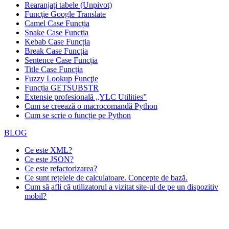
Rearanjați tabele (Unpivot)
Funcţie
Google Translate
Camel Case Funcția
Snake Case Funcția
Kebab Case Funcția
Break Case Funcția
Sentence Case Funcția
Title Case Funcția
Fuzzy Lookup
Funcţie
Funcția GETSUBSTR
Extensie profesională „YLC Utilities”
Cum se creează o macrocomandă Python
Cum se scrie o funcție pe Python
BLOG
Ce este XML?
Ce este JSON?
Ce este refactorizarea?
Ce sunt rețelele de calculatoare. Concepte de bază.
Cum să afli că utilizatorul a vizitat site-ul de pe un dispozitiv
mobil?