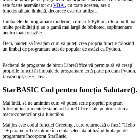
este foarte asemănător cu
VBA
, cu toate acestea, are o
funcționalitate limitată, deoarece este rar utilizat.
Limbajele de programare moderne, cum ar fi Python, oferă mult mai
multe posibilități și au o gamă mai largă de biblioteci suplimentare
pentru toate ocaziile.
Deci, haideți să învățăm cum vă puteți crea propria funcție folosind
un limbaj de programare atât de popular de astăzi ca Python.
Pachetul de programe de birou LibreOffice vă permite să vă creați
propriile funcții în limbaje de programare terță parte precum Python,
JavaScript, C++, Java.
StarBASIC Cod pentru funcția Salutare().
Mai întâi, să ne amintim cum vă puteți scrie propriul program
folosind instrumentele standard LibreOffice Calc pentru scrierea
macrocomenzilor și a funcțiilor.
Mai jos este codul funcției
Greeting
, care returnează o frază
"Hello
" +
parametrul de intrare
în celula selectată utilizând limbajul de
programare încorporat StarBasic.