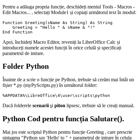
Pentru a adăuga propria funcție, deschideți meniul
Tools - Macros -
Edit Macros...
, selectați Module1 și copiați următorul text în modul:
Function Greeting(sName As String) As String

    Greeting = "Hello " & sName & "!"

Apoi, închideți Macro Editor, reveniți la LibreOffice Calc și
introduceți numele acestei funcții în orice celulă și specificați
parametrul de intrare.
Folder Python
Înainte de a scrie o funcție pe Python, trebuie să creăm mai întâi un
fișier *.py (
myPyScripts.py
) în următorul folder:
Dacă folderele
scenarii
şi
piton
lipsesc, trebuie să le creați manual.
Python Cod pentru funcția Salutare().
Mai jos este scriptul Python pentru funcție
Greeting
, care prescrie
sintagma
"Python say 'Hello' to " +
parametrul de intrare
în celula