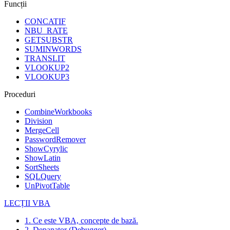
Funcții
CONCATIF
NBU_RATE
GETSUBSTR
SUMINWORDS
TRANSLIT
VLOOKUP2
VLOOKUP3
Proceduri
CombineWorkbooks
Division
MergeCell
PasswordRemover
ShowCyrylic
ShowLatin
SortSheets
SQLQuery
UnPivotTable
LECȚII VBA
1. Ce este VBA, concepte de bază.
2. Depanator (Debugger)