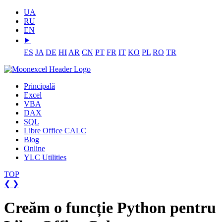
UA
RU
EN
⯈
ES
JA
DE
HI
AR
CN
PT
FR
IT
KO
PL
RO
TR
Principală
Excel
VBA
DAX
SQL
Libre Office CALC
Blog
Online
YLC Utilities
TOP
❮
❯
Creăm o funcție Python pentru