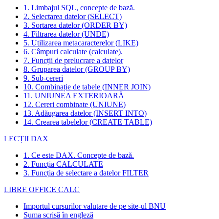
1. Limbajul SQL, concepte de bază.
2. Selectarea datelor (SELECT)
3. Sortarea datelor (ORDER BY)
4. Filtrarea datelor (UNDE)
5. Utilizarea metacaracterelor (LIKE)
6. Câmpuri calculate (calculate).
7. Funcții de prelucrare a datelor
8. Gruparea datelor (GROUP BY)
9. Sub-cereri
10. Combinație de tabele (INNER JOIN)
11. UNIUNEA EXTERIOARĂ
12. Cereri combinate (UNIUNE)
13. Adăugarea datelor (INSERT INTO)
14. Crearea tabelelor (CREATE TABLE)
LECȚII DAX
1. Ce este DAX. Concepte de bază.
2. Funcția CALCULATE
3. Funcția de selectare a datelor FILTER
LIBRE OFFICE CALC
Importul cursurilor valutare de pe site-ul BNU
Suma scrisă în engleză