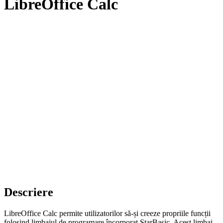
LibreOffice Calc
Descriere
LibreOffice Calc permite utilizatorilor să-și creeze propriile funcții
folosind limbajul de programare încorporat StarBasic. Acest limbaj