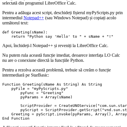
selectată din programul LibreOffice Calc.
Pentru a adăuga acest script, deschideți fișierul
myPyScripts.py
prin
intermediul
Notepad++
(sau
Windows Notepad
) și copiați acolo
următorul text:
def Greeting(sName):

Apoi, închideți-l
Notepad++
și reveniți la LibreOffice Calc.
Nu putem rula această funcție imediat, deoarece interfața LO Calc
nu are o conexiune directă la funcțiile Python.
Pentru a rezolva această problemă, trebuie să creăm o funcție
intermediară pe StarBasic:
Function Greeting(sName As String) As String

    pyFile = "myPyScripts.py"

	pyFunc = "Greeting"

	pyParams = Array(sName)

	ScriptProvider = CreateUNOService("com.sun.star.script.provider.MasterScriptProviderFactory").createScriptProvider("")

	pyScript = ScriptProvider.getScript("vnd.sun.star.script:" & pyFile & "$" & pyFunc & "?language=Python&location=user")

    Greeting = pyScript.invoke(pyParams, Array(), Array