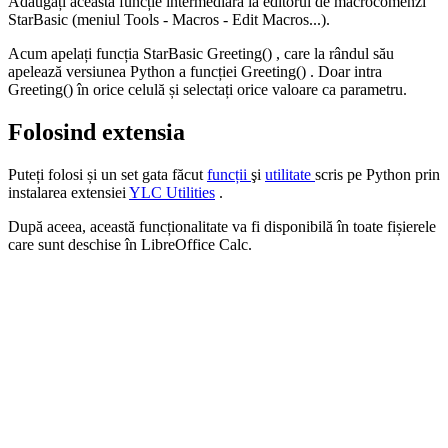
Adăugați această funcție intermediară la editorul de macrocomenzi
StarBasic (meniul
Tools - Macros - Edit Macros...
).
Acum apelați funcția StarBasic
Greeting()
, care la rândul său
apelează versiunea Python a funcției
Greeting()
. Doar intra
Greeting()
în orice celulă și selectați orice valoare ca parametru.
Folosind extensia
Puteți folosi și un set gata făcut
funcții
şi
utilitate
scris pe
Python
prin
instalarea extensiei
YLC Utilities
.
După aceea, această funcționalitate va fi disponibilă în toate fișierele
care sunt deschise în LibreOffice Calc.