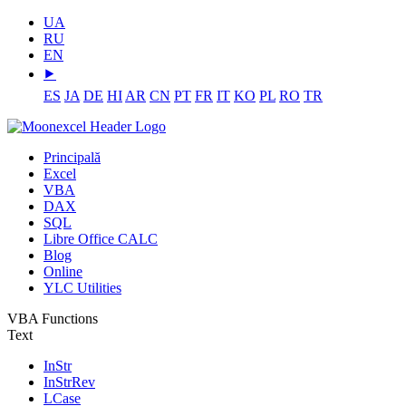
UA
RU
EN
⯈
ES
JA
DE
HI
AR
CN
PT
FR
IT
KO
PL
RO
TR
Principală
Excel
VBA
DAX
SQL
Libre Office CALC
Blog
Online
YLC Utilities
VBA Functions
Text
InStr
InStrRev
LCase