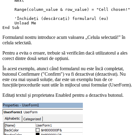
     Next

     Range(column_value & row_value) = "Cell chosen!"  
     'Închideți (descărcați) formularul (eu)

     Unload Me

Formularul nostru introduce acum valoarea „Celula selectată!” în
celula selectată.
Pentru a evita o eroare, trebuie să verificăm dacă utilizatorul a ales
corect dintre două seturi de opțiuni.
În acest exemplu, atunci când formularul nu este încă completat,
butonul Confirmare ("Confirm") va fi dezactivat (dezactivat). Nu
este cea mai ușoară soluție, dar este un exemplu bun de ce
funcțiile/procedurile sunt utile în mijlocul unui formular (UserForm).
Editați textul și proprietatea Enabled pentru a dezactiva butonul.