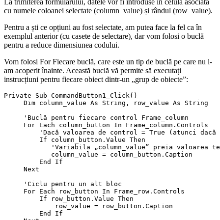
La trimiterea formularului, datele vor fi introduse în celula asociată
cu numele coloanei selectate (column_value) și rândul (row_value).
Pentru a ști ce opțiuni au fost selectate, am putea face la fel ca în
exemplul anterior (cu casete de selectare), dar vom folosi o buclă
pentru a reduce dimensiunea codului.
Vom folosi For Fiecare buclă, care este un tip de buclă pe care nu l-
am acoperit înainte. Această buclă vă permite să executați
instrucțiuni pentru fiecare obiect dintr-un „grup de obiecte”:
Private Sub CommandButton1_Click()

     Dim column_value As String, row_value As String

     'Buclă pentru fiecare control Frame_column

     For Each column_button In Frame_column.Controls

         'Dacă valoarea de control = True (atunci dacă 
         If column_button.Value Then

            'Variabila „column_value” preia valoarea te
            column_value = column_button.Caption

         End If

     Next

     'Ciclu pentru un alt bloc

     For Each row_button In Frame_row.Controls

         If row_button.Value Then

             row_value = row_button.Caption

         End If
