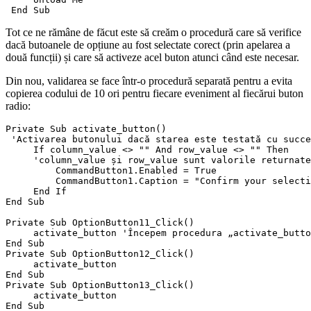
Tot ce ne rămâne de făcut este să creăm o procedură care să verifice
dacă butoanele de opțiune au fost selectate corect (prin apelarea a
două funcții) și care să activeze acel buton atunci când este necesar.
Din nou, validarea se face într-o procedură separată pentru a evita
copierea codului de 10 ori pentru fiecare eveniment al fiecărui buton
radio:
Private Sub activate_button()

 'Activarea butonului dacă starea este testată cu succe
     If column_value <> "" And row_value <> "" Then

     'column_value și row_value sunt valorile returnate
         CommandButton1.Enabled = True

         CommandButton1.Caption = "Confirm your selecti
     End If

End Sub

Private Sub OptionButton11_Click()

     activate_button 'Începem procedura „activate_butto
End Sub

Private Sub OptionButton12_Click()

     activate_button

End Sub

Private Sub OptionButton13_Click()

     activate_button

End Sub
