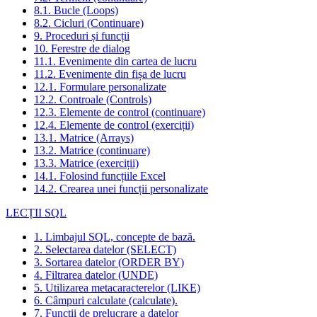
8.1. Bucle (Loops)
8.2. Cicluri (Continuare)
9. Proceduri și funcții
10. Ferestre de dialog
11.1. Evenimente din cartea de lucru
11.2. Evenimente din fișa de lucru
12.1. Formulare personalizate
12.2. Controale (Controls)
12.3. Elemente de control (continuare)
12.4. Elemente de control (exerciții)
13.1. Matrice (Arrays)
13.2. Matrice (continuare)
13.3. Matrice (exerciții)
14.1. Folosind funcțiile Excel
14.2. Crearea unei funcții personalizate
LECȚII SQL
1. Limbajul SQL, concepte de bază.
2. Selectarea datelor (SELECT)
3. Sortarea datelor (ORDER BY)
4. Filtrarea datelor (UNDE)
5. Utilizarea metacaracterelor (LIKE)
6. Câmpuri calculate (calculate).
7. Funcții de prelucrare a datelor