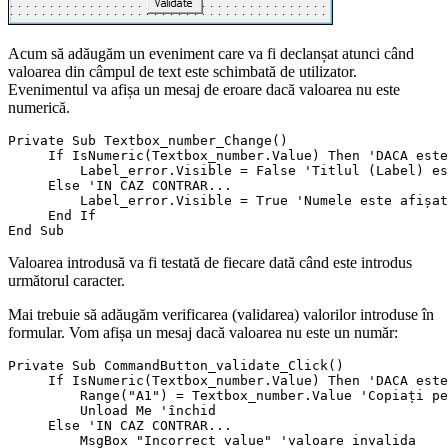
Acum să adăugăm un eveniment care va fi declanșat atunci când
valoarea din câmpul de text este schimbată de utilizator.
Evenimentul va afișa un mesaj de eroare dacă valoarea nu este
numerică.
Private Sub Textbox_number_Change()

     If IsNumeric(Textbox_number.Value) Then 'DACA este
         Label_error.Visible = False 'Titlul (Label) es
     Else 'IN CAZ CONTRAR...

         Label_error.Visible = True 'Numele este afișat

     End If

Valoarea introdusă va fi testată de fiecare dată când este introdus
următorul caracter.
Mai trebuie să adăugăm verificarea (validarea) valorilor introduse în
formular. Vom afișa un mesaj dacă valoarea nu este un număr:
Private Sub CommandButton_validate_Click()

     If IsNumeric(Textbox_number.Value) Then 'DACA este
         Range("A1") = Textbox_number.Value 'Copiați pe
         Unload Me 'închid

     Else 'IN CAZ CONTRAR...

         MsgBox "Incorrect value" 'valoare invalida
