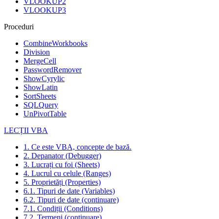
VLOOKUP2
VLOOKUP3
Proceduri
CombineWorkbooks
Division
MergeCell
PasswordRemover
ShowCyrylic
ShowLatin
SortSheets
SQLQuery
UnPivotTable
LECȚII VBA
1. Ce este VBA, concepte de bază.
2. Depanator (Debugger)
3. Lucrați cu foi (Sheets)
4. Lucrul cu celule (Ranges)
5. Proprietăți (Properties)
6.1. Tipuri de date (Variables)
6.2. Tipuri de date (continuare)
7.1. Condiții (Conditions)
7.2. Termeni (continuare)