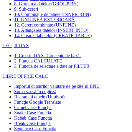
8. Gruparea datelor (GROUP BY)
9. Sub-cereri
10. Combinație de tabele (INNER JOIN)
11. UNIUNEA EXTERIOARĂ
12. Cereri combinate (UNIUNE)
13. Adăugarea datelor (INSERT INTO)
14. Crearea tabelelor (CREATE TABLE)
LECȚII DAX
1. Ce este DAX. Concepte de bază.
2. Funcția CALCULATE
3. Funcția de selectare a datelor FILTER
LIBRE OFFICE CALC
Importul cursurilor valutare de pe site-ul BNU
Suma scrisă în engleză
Rearanjați tabele (Unpivot)
Funcţie
Google Translate
Camel Case Funcția
Snake Case Funcția
Kebab Case Funcția
Break Case Funcția
Sentence Case Funcția