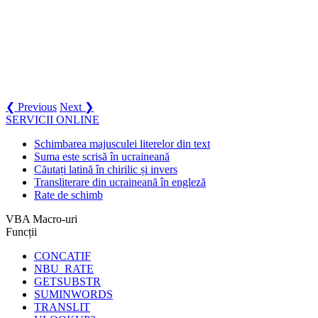
❮ Previous
Next ❯
SERVICII ONLINE
Schimbarea majusculei literelor din text
Suma este scrisă în ucraineană
Căutați latină în chirilic și invers
Transliterare din ucraineană în engleză
Rate de schimb
VBA Macro-uri
Funcții
CONCATIF
NBU_RATE
GETSUBSTR
SUMINWORDS
TRANSLIT