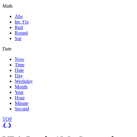
Math
Abs
Int, Fix
Rnd
Round
Sqr
Date
Now
Time
Date
Day
Weekday
Month
Year
Hour
Minute
Second
TOP
❮
❯