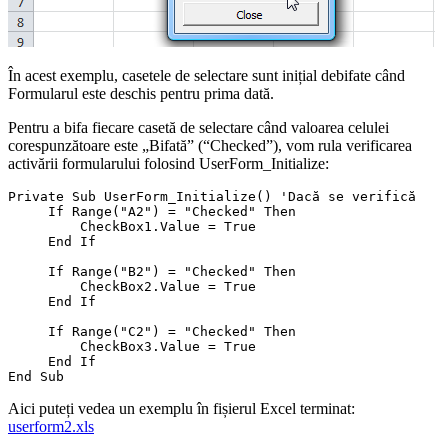
În acest exemplu, casetele de selectare sunt inițial debifate când
Formularul este deschis pentru prima dată.
Pentru a bifa fiecare casetă de selectare când valoarea celulei
corespunzătoare este „Bifată” (“Checked”), vom rula verificarea
activării formularului folosind UserForm_Initialize:
Private Sub UserForm_Initialize() 'Dacă se verifică

     If Range("A2") = "Checked" Then

         CheckBox1.Value = True

     End If

     If Range("B2") = "Checked" Then

         CheckBox2.Value = True

     End If

     If Range("C2") = "Checked" Then

         CheckBox3.Value = True

     End If

Aici puteți vedea un exemplu în fișierul Excel terminat:
userform2.xls