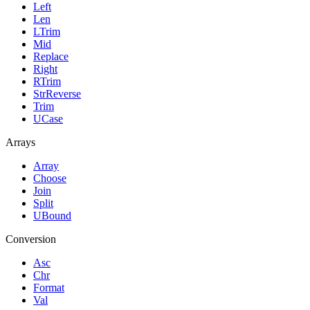
Left
Len
LTrim
Mid
Replace
Right
RTrim
StrReverse
Trim
UCase
Arrays
Array
Choose
Join
Split
UBound
Conversion
Asc
Chr
Format
Val