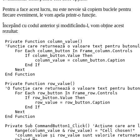
Pentru a face acest lucru, nu este nevoie să copiem buclele pentru
fiecare eveniment, le vom apela printr-o funcție.
Începând cu codul anterior și modificându-l, vom obține acest
rezultat:
 Private Function column_value()

 'Funcție care returnează o valoare text pentru butonul
     For Each column_button In Frame_column.Controls

         If column_button.Value Then

             column_value = column_button.Caption

         End If

     Next

 End Function

 Private Function row_value()

 'O funcție care returnează o valoare text pentru buton
     For Each row_button In Frame_row.Controls

         If row_button.Value Then

             row_value = row_button.Caption

         End If

     Next

 End Function

 Private Sub CommandButton1_Click() 'Acțiune care are l
     Range(column_value & row_value) = "Cell chosen!"  
     'column_value și row_value sunt valorile returnate
     Unload Me
