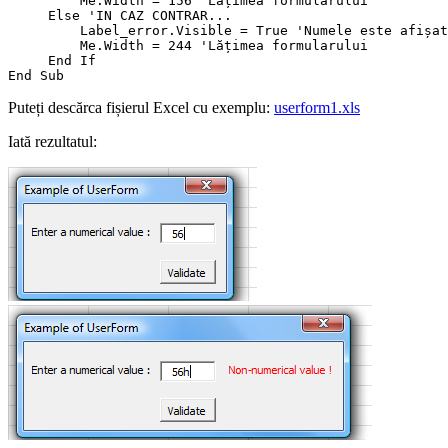
         Me.Width = 156 'Lățimea formularului

     Else 'IN CAZ CONTRAR...

         Label_error.Visible = True 'Numele este afișat

         Me.Width = 244 'Lățimea formularului

     End If

Puteți descărca fișierul Excel cu exemplu:
userform1.xls
Iată rezultatul: