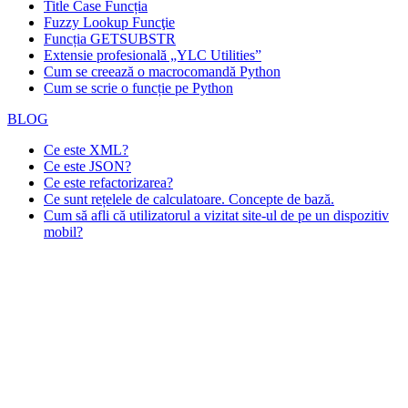
Title Case Funcția
Fuzzy Lookup
Funcţie
Funcția GETSUBSTR
Extensie profesională „YLC Utilities”
Cum se creează o macrocomandă Python
Cum se scrie o funcție pe Python
BLOG
Ce este XML?
Ce este JSON?
Ce este refactorizarea?
Ce sunt rețelele de calculatoare. Concepte de bază.
Cum să afli că utilizatorul a vizitat site-ul de pe un dispozitiv
mobil?