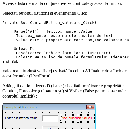
Această listă derulantă conține diverse controale și acest Formular.
Selectați butonul (Button) și evenimentul Click:
Private Sub CommandButton_validate_Click()

     Range("A1") = Textbox_number.Value

     'Textbox_number este numele casetei de text

     'Value este o proprietate care conține valoarea ca
     Unload Me

     'Descărcarea închide formularul (UserForm)

     'Folosim Me în loc de numele formularului (deoarec
Valoarea introdusă va fi deja salvată în celula A1 înainte de a închide
acest formular (UserForm).
Adăugați oa doua legendă (Label) și editați următoarele proprietăți:
Caption, Forecolor (culoare: roșu) și Visible (False pentru a ascunde
controlul implicit) :