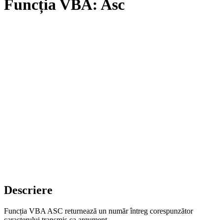
Funcția VBA: Asc
Descriere
Funcția VBA ASC returnează un număr întreg corespunzător
caracterului transmis ca argument.