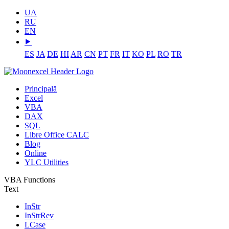
UA
RU
EN
⯈
ES
JA
DE
HI
AR
CN
PT
FR
IT
KO
PL
RO
TR
Principală
Excel
VBA
DAX
SQL
Libre Office CALC
Blog
Online
YLC Utilities
VBA Functions
Text
InStr
InStrRev
LCase