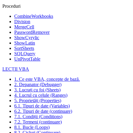
Proceduri
CombineWorkbooks
Division
MergeCell
PasswordRemover
ShowCyrylic
ShowLatin
SortSheets
SQLQuery
UnPivotTable
LECȚII VBA
1. Ce este VBA, concepte de bază.
2. Depanator (Debugger)
3. Lucrați cu foi (Sheets)
4. Lucrul cu celule (Ranges)
5. Proprietăți (Properties)
6.1. Tipuri de date (Variables)
6.2. Tipuri de date (continuare)
7.1. Condiții (Conditions)
7.2. Termeni (continuare)
8.1. Bucle (Loops)
8.2. Cicluri (Continuare)