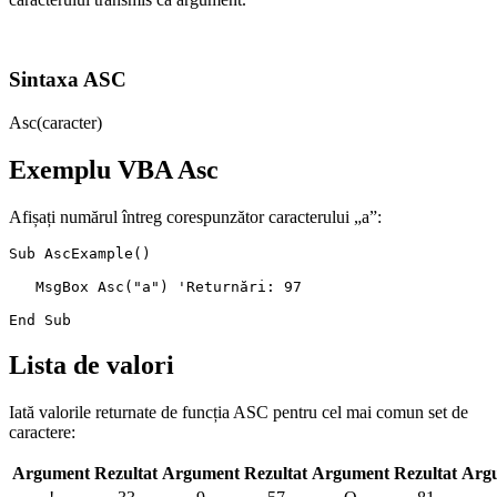
Sintaxa ASC
Asc(caracter)
Exemplu VBA Asc
Afișați numărul întreg corespunzător caracterului „a”:
Sub AscExample()

   MsgBox Asc("a") 'Returnări: 97

Lista de valori
Iată valorile returnate de funcția ASC pentru cel mai comun set de
caractere:
Argument
Rezultat
Argument
Rezultat
Argument
Rezultat
Arg