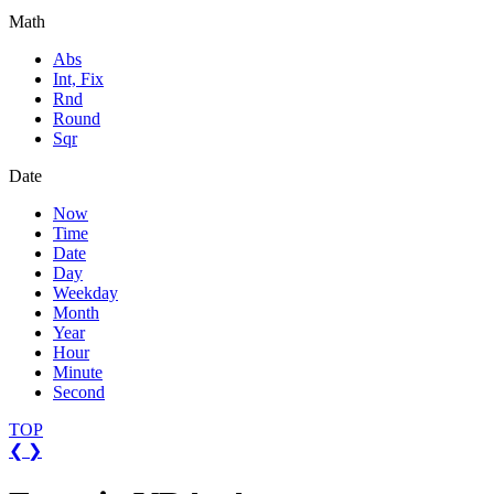
Math
Abs
Int, Fix
Rnd
Round
Sqr
Date
Now
Time
Date
Day
Weekday
Month
Year
Hour
Minute
Second
TOP
❮
❯