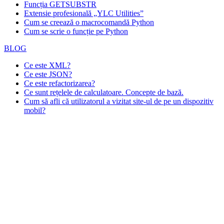
Funcția GETSUBSTR
Extensie profesională „YLC Utilities”
Cum se creează o macrocomandă Python
Cum se scrie o funcție pe Python
BLOG
Ce este XML?
Ce este JSON?
Ce este refactorizarea?
Ce sunt rețelele de calculatoare. Concepte de bază.
Cum să afli că utilizatorul a vizitat site-ul de pe un dispozitiv
mobil?