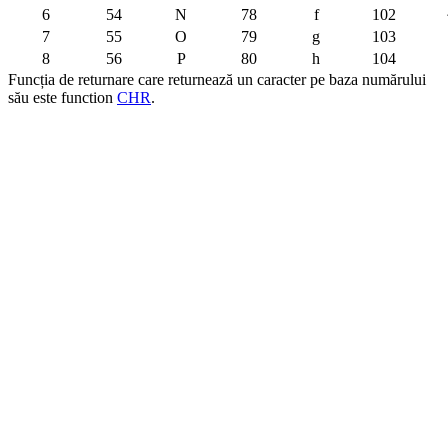
6
54
N
78
f
102
7
55
O
79
g
103
8
56
P
80
h
104
Funcția de returnare care returnează un caracter pe baza numărului
său este function
CHR
.