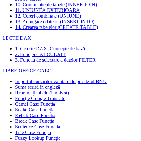
10. Combinație de tabele (INNER JOIN)
11. UNIUNEA EXTERIOARĂ
12. Cereri combinate (UNIUNE)
13. Adăugarea datelor (INSERT INTO)
14. Crearea tabelelor (CREATE TABLE)
LECȚII DAX
1. Ce este DAX. Concepte de bază.
2. Funcția CALCULATE
3. Funcția de selectare a datelor FILTER
LIBRE OFFICE CALC
Importul cursurilor valutare de pe site-ul BNU
Suma scrisă în engleză
Rearanjați tabele (Unpivot)
Funcţie
Google Translate
Camel Case Funcția
Snake Case Funcția
Kebab Case Funcția
Break Case Funcția
Sentence Case Funcția
Title Case Funcția
Fuzzy Lookup
Funcţie