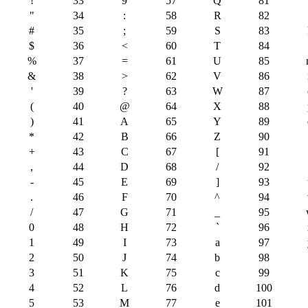
!
33
9
57
Q
81
"
34
:
58
R
82
#
35
;
59
S
83
$
36
<
60
T
84
%
37
=
61
U
85
&
38
>
62
V
86
'
39
?
63
W
87
(
40
@
64
X
88
)
41
A
65
Y
89
*
42
B
66
Z
90
+
43
C
67
[
91
,
44
D
68
/
92
-
45
E
69
]
93
.
46
F
70
^
94
/
47
G
71
_
95
0
48
H
72
`
96
1
49
I
73
a
97
2
50
J
74
b
98
3
51
K
75
c
99
4
52
L
76
d
100
5
53
M
77
e
101