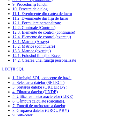
9. Proceduri și funcții
10. Ferestre de dialog
11.1. Evenimente din cartea de lucru
11.2. Evenimente din fișa de lucru
12.1. Formulare personalizate
12.2. Controale (Controls)
12.3. Elemente de control (continuare)
12.4. Elemente de control (exerciții)
13.1. Matrice (Arrays)
13.2. Matrice (continuare)
13.3. Matrice (exerciții)
14.1. Folosind funcțiile Excel
14.2. Crearea unei funcții personalizate
LECȚII SQL
1. Limbajul SQL, concepte de bază.
2. Selectarea datelor (SELECT)
3. Sortarea datelor (ORDER BY)
4. Filtrarea datelor (UNDE)
5. Utilizarea metacaracterelor (LIKE)
6. Câmpuri calculate (calculate).
7. Funcții de prelucrare a datelor
8. Gruparea datelor (GROUP BY)
9. Sub-cereri