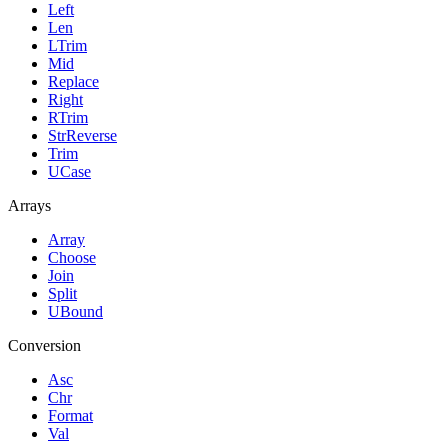
Left
Len
LTrim
Mid
Replace
Right
RTrim
StrReverse
Trim
UCase
Arrays
Array
Choose
Join
Split
UBound
Conversion
Asc
Chr
Format
Val