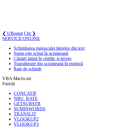
❮ UBound
Chr ❯
SERVICII ONLINE
Schimbarea majusculei literelor din text
Suma este scrisă în ucraineană
Căutați latină în chirilic și invers
Transliterare din ucraineană în engleză
Rate de schimb
VBA Macro-uri
Funcții
CONCATIF
NBU_RATE
GETSUBSTR
SUMINWORDS
TRANSLIT
VLOOKUP2
VLOOKUP3