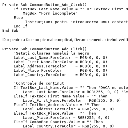
Private Sub CommandButton_Add_Click()

     If TextBox_Last_Name.Value = "" Or TextBox_First_N
         MsgBox "Form incomplete"

     Else

         'Instrucțiuni pentru introducerea unui contact
     End If

Dar pentru a face un pic mai complicat, fiecare element ar trebui verific
Private Sub CommandButton_Add_Click()

     'Setați culoarea numelui la negru

     Label_Last_Name.ForeColor  = RGB(0, 0, 0)

     Label_First_Name.ForeColor = RGB(0, 0, 0)

     Label_Address.ForeColor    = RGB(0, 0, 0)

     Label_Place.ForeColor      = RGB(0, 0, 0)

     Label_Country.ForeColor    = RGB(0, 0, 0)

     'Controale de conținut

     If TextBox_Last_Name.Value = "" Then 'DACA nu este
         Label_Last_Name.ForeColor = RGB(255, 0, 0) 'Se
     ElseIf TextBox_First_Name.Value = "" Then

         Label_First_Name.ForeColor = RGB(255, 0, 0)

     ElseIf TextBox_Address.Value = "" Then

         Label_Address.ForeColor = RGB(255, 0, 0)

     ElseIf TextBox_Place.Value = "" Then

         Label_Place.ForeColor = RGB(255, 0, 0)

     ElseIf ComboBox_Country.Value = "" Then

         Label_Country.ForeColor = RGB(255, 0, 0)
