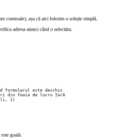
re controale), așa că aici folosim o soluție simplă.
erifica adresa atunci când o selectăm.
d formularul este deschis

ri din foaia de lucru Țară

(i, 1)

 este goală.