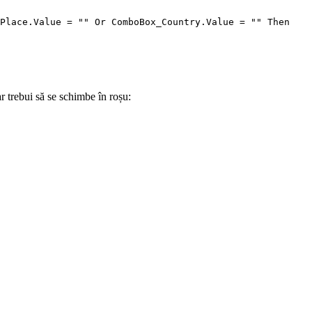
Place.Value = "" Or ComboBox_Country.Value = "" Then

ar trebui să se schimbe în roșu: