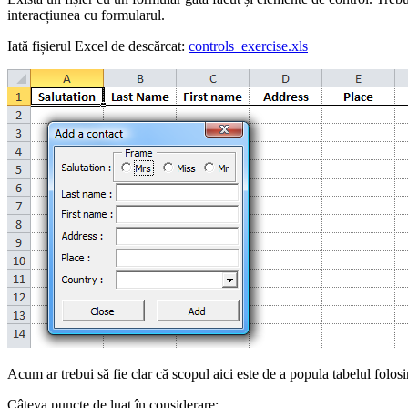
interacțiunea cu formularul.
Iată fișierul Excel de descărcat:
controls_exercise.xls
Acum ar trebui să fie clar că scopul aici este de a popula tabelul folos
Câteva puncte de luat în considerare: