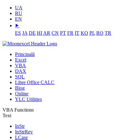
UA
RU
EN
⯈
ES
JA
DE
HI
AR
CN
PT
FR
IT
KO
PL
RO
TR
Principală
Excel
VBA
DAX
SQL
Libre Office CALC
Blog
Online
YLC Utilities
VBA Functions
Text
InStr
InStrRev
LCase