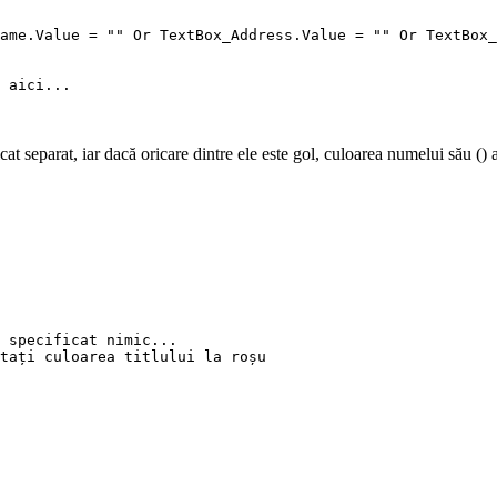
ame.Value = "" Or TextBox_Address.Value = "" Or TextBox_
 aici...

at separat, iar dacă oricare dintre ele este gol, culoarea numelui său () 
 specificat nimic...

tați culoarea titlului la roșu
