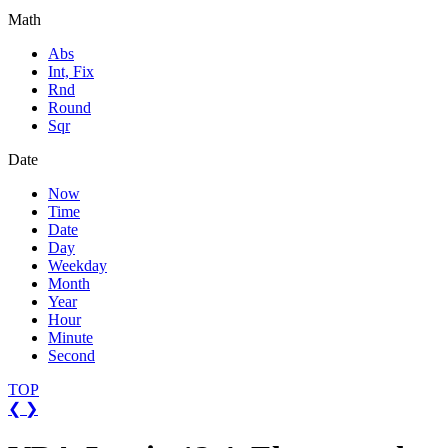
Math
Abs
Int, Fix
Rnd
Round
Sqr
Date
Now
Time
Date
Day
Weekday
Month
Year
Hour
Minute
Second
TOP
❮
❯