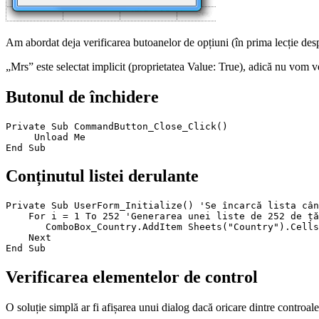
Am abordat deja verificarea butoanelor de opțiuni (în prima lecție desp
„Mrs” este selectat implicit (proprietatea Value: True), adică nu vom v
Butonul de închidere
Private Sub CommandButton_Close_Click()

     Unload Me

Conținutul listei derulante
Private Sub UserForm_Initialize() 'Se încarcă lista cân
    For i = 1 To 252 'Generarea unei liste de 252 de ță
       ComboBox_Country.AddItem Sheets("Country").Cells
    Next

Verificarea elementelor de control
O soluție simplă ar fi afișarea unui dialog dacă oricare dintre controale