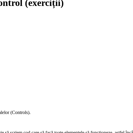
trol (exerciții)
lelor (Controls).
ie să scriem cod care să facă toate elementele să funcționeze, astfel înc