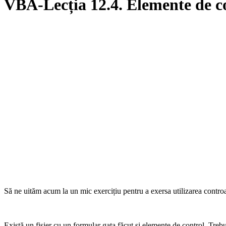
VBA-Lecția 12.4. Elemente de con
Să ne uităm acum la un mic exercițiu pentru a exersa utilizarea controa
Există un fișier cu un formular gata făcut și elemente de control. Trebu