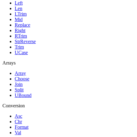
Left
Len
LTrim
Mid
Replace
Right
RTrim
StrReverse
Trim
UCase
Arrays
Array
Choose
Join
Split
UBound
Conversion
Asc
Chr
Format
Val