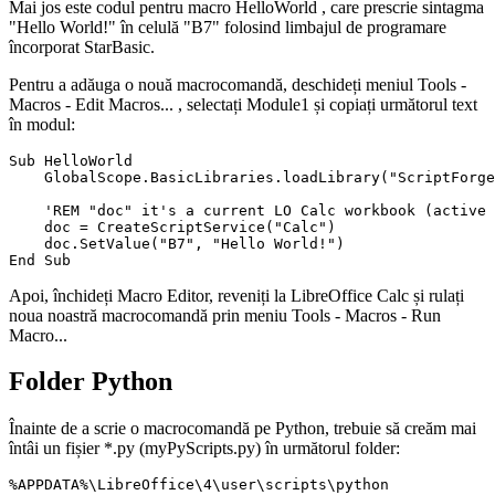
Mai jos este codul pentru macro
HelloWorld
, care prescrie sintagma
"Hello World!"
în celulă
"B7"
folosind limbajul de programare
încorporat StarBasic.
Pentru a adăuga o nouă macrocomandă, deschideți meniul
Tools -
Macros - Edit Macros...
, selectați Module1 și copiați următorul text
în modul:
Sub HelloWorld

    GlobalScope.BasicLibraries.loadLibrary("ScriptForge
    'REM "doc" it's a current LO Calc workbook (active 
    doc = CreateScriptService("Calc")

    doc.SetValue("B7", "Hello World!")

Apoi, închideți Macro Editor, reveniți la LibreOffice Calc și rulați
noua noastră macrocomandă prin meniu
Tools - Macros - Run
Macro...
Folder Python
Înainte de a scrie o macrocomandă pe Python, trebuie să creăm mai
întâi un fișier *.py (
myPyScripts.py
) în următorul folder: