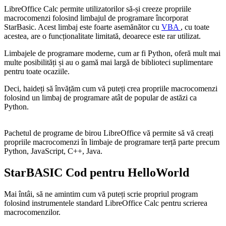
LibreOffice Calc permite utilizatorilor să-și creeze propriile
macrocomenzi folosind limbajul de programare încorporat
StarBasic. Acest limbaj este foarte asemănător cu
VBA
, cu toate
acestea, are o funcționalitate limitată, deoarece este rar utilizat.
Limbajele de programare moderne, cum ar fi Python, oferă mult mai
multe posibilități și au o gamă mai largă de biblioteci suplimentare
pentru toate ocaziile.
Deci, haideți să învățăm cum vă puteți crea propriile macrocomenzi
folosind un limbaj de programare atât de popular de astăzi ca
Python.
Pachetul de programe de birou LibreOffice vă permite să vă creați
propriile macrocomenzi în limbaje de programare terță parte precum
Python, JavaScript, C++, Java.
StarBASIC Cod pentru HelloWorld
Mai întâi, să ne amintim cum vă puteți scrie propriul program
folosind instrumentele standard LibreOffice Calc pentru scrierea
macrocomenzilor.