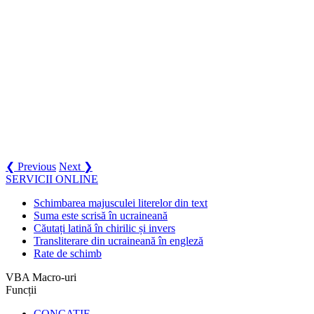
❮ Previous
Next ❯
SERVICII ONLINE
Schimbarea majusculei literelor din text
Suma este scrisă în ucraineană
Căutați latină în chirilic și invers
Transliterare din ucraineană în engleză
Rate de schimb
VBA Macro-uri
Funcții
CONCATIF