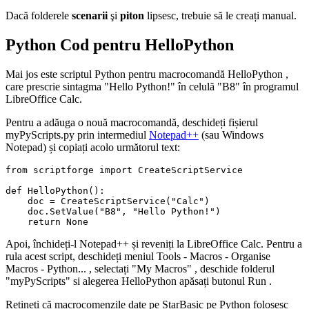
Dacă folderele
scenarii
şi
piton
lipsesc, trebuie să le creați manual.
Python Cod pentru HelloPython
Mai jos este scriptul Python pentru macrocomandă
HelloPython
,
care prescrie sintagma
"Hello Python!"
în celulă
"B8"
în programul
LibreOffice Calc.
Pentru a adăuga o nouă macrocomandă, deschideți fișierul
myPyScripts.py
prin intermediul
Notepad++
(sau
Windows
Notepad
) și copiați acolo următorul text:
from scriptforge import CreateScriptService

def HelloPython():

    doc = CreateScriptService("Calc")

    doc.SetValue("B8", "Hello Python!")

Apoi, închideți-l
Notepad++
și reveniți la LibreOffice Calc. Pentru a
rula acest script, deschideți meniul
Tools - Macros - Organise
Macros - Python...
, selectați
"My Macros"
, deschide folderul
"myPyScripts"
si alegerea
HelloPython
apăsați butonul
Run
.
Rețineți că macrocomenzile date pe StarBasic pe Python folosesc