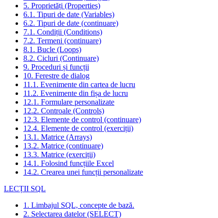
5. Proprietăți (Properties)
6.1. Tipuri de date (Variables)
6.2. Tipuri de date (continuare)
7.1. Condiții (Conditions)
7.2. Termeni (continuare)
8.1. Bucle (Loops)
8.2. Cicluri (Continuare)
9. Proceduri și funcții
10. Ferestre de dialog
11.1. Evenimente din cartea de lucru
11.2. Evenimente din fișa de lucru
12.1. Formulare personalizate
12.2. Controale (Controls)
12.3. Elemente de control (continuare)
12.4. Elemente de control (exerciții)
13.1. Matrice (Arrays)
13.2. Matrice (continuare)
13.3. Matrice (exerciții)
14.1. Folosind funcțiile Excel
14.2. Crearea unei funcții personalizate
LECȚII SQL
1. Limbajul SQL, concepte de bază.
2. Selectarea datelor (SELECT)