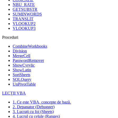
NBU_RATE
GETSUBSTR
SUMINWORDS
TRANSLIT
VLOOKUP2
VLOOKUP3
Proceduri
CombineWorkbooks
Division
MergeCell
PasswordRemover
ShowCyrylic
ShowLatin
SortSheets
SQLQuery
UnPivotTable
LECȚII VBA
1. Ce este VBA, concepte de bază.
2. Depanator (Debugger)
3. Lucrați cu foi (Sheets)
4. Lucrul cu celule (Ranges)