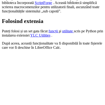
biblioteca încorporată
ScriptForge
. Această bibliotecă simplifică
scrierea macrocomenzilor pentru utilizatorii finali, ascunzând toate
funcționalitățile sistemului „sub capotă”.
Folosind extensia
Puteți folosi și un set gata făcut
funcții
şi
utilitate
scris pe
Python
prin
instalarea extensiei
YLC Utilities
.
După aceea, această funcționalitate va fi disponibilă în toate fișierele
care vor fi deschise în LibreOffice Calc.