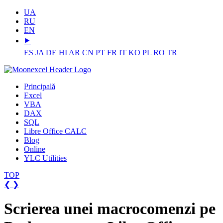
UA
RU
EN
⯈
ES
JA
DE
HI
AR
CN
PT
FR
IT
KO
PL
RO
TR
Principală
Excel
VBA
DAX
SQL
Libre Office CALC
Blog
Online
YLC Utilities
TOP
❮
❯
Scrierea unei macrocomenzi pe