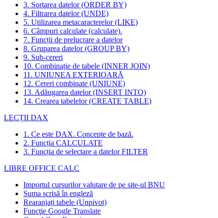
3. Sortarea datelor (ORDER BY)
4. Filtrarea datelor (UNDE)
5. Utilizarea metacaracterelor (LIKE)
6. Câmpuri calculate (calculate).
7. Funcții de prelucrare a datelor
8. Gruparea datelor (GROUP BY)
9. Sub-cereri
10. Combinație de tabele (INNER JOIN)
11. UNIUNEA EXTERIOARĂ
12. Cereri combinate (UNIUNE)
13. Adăugarea datelor (INSERT INTO)
14. Crearea tabelelor (CREATE TABLE)
LECȚII DAX
1. Ce este DAX. Concepte de bază.
2. Funcția CALCULATE
3. Funcția de selectare a datelor FILTER
LIBRE OFFICE CALC
Importul cursurilor valutare de pe site-ul BNU
Suma scrisă în engleză
Rearanjați tabele (Unpivot)
Funcţie
Google Translate