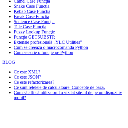
Camel Case Funcția
Snake Case Funcția
Kebab Case Funcția
Break Case Funcția
Sentence Case Funcția
Title Case Funcția
Fuzzy Lookup
Funcţie
Funcția GETSUBSTR
Extensie profesională „YLC Utilities”
Cum se creează o macrocomandă Python
Cum se scrie o funcție pe Python
BLOG
Ce este XML?
Ce este JSON?
Ce este refactorizarea?
Ce sunt rețelele de calculatoare. Concepte de bază.
Cum să afli că utilizatorul a vizitat site-ul de pe un dispozitiv
mobil?