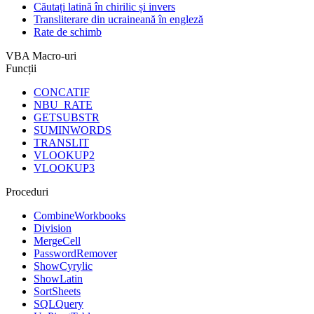
Căutați latină în chirilic și invers
Transliterare din ucraineană în engleză
Rate de schimb
VBA Macro-uri
Funcții
CONCATIF
NBU_RATE
GETSUBSTR
SUMINWORDS
TRANSLIT
VLOOKUP2
VLOOKUP3
Proceduri
CombineWorkbooks
Division
MergeCell
PasswordRemover
ShowCyrylic
ShowLatin
SortSheets
SQLQuery