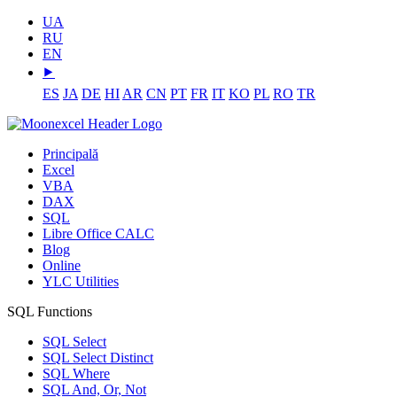
UA
RU
EN
⯈
ES
JA
DE
HI
AR
CN
PT
FR
IT
KO
PL
RO
TR
Principală
Excel
VBA
DAX
SQL
Libre Office CALC
Blog
Online
YLC Utilities
SQL Functions
SQL Select
SQL Select Distinct
SQL Where
SQL And, Or, Not