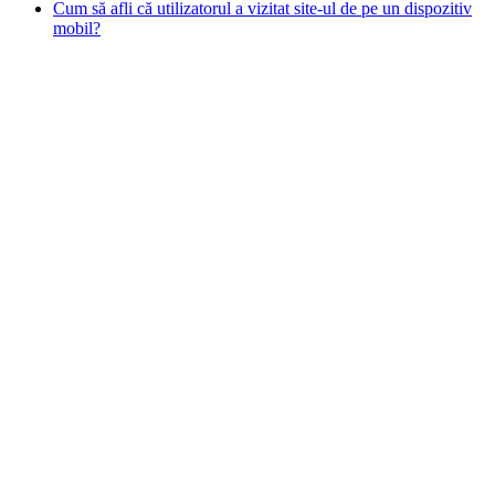
Cum să afli că utilizatorul a vizitat site-ul de pe un dispozitiv
mobil?