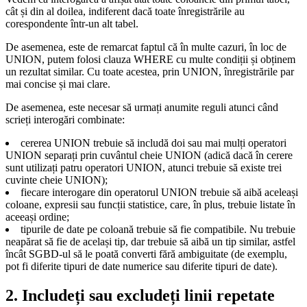
cât și din al doilea, indiferent dacă toate înregistrările au
corespondente într-un alt tabel.
De asemenea, este de remarcat faptul că în multe cazuri, în loc de
UNION, putem folosi clauza WHERE cu multe condiții și obținem
un rezultat similar. Cu toate acestea, prin UNION, înregistrările par
mai concise și mai clare.
De asemenea, este necesar să urmați anumite reguli atunci când
scrieți interogări combinate:
cererea UNION trebuie să includă doi sau mai mulți operatori
UNION separați prin cuvântul cheie UNION (adică dacă în cerere
sunt utilizați patru operatori UNION, atunci trebuie să existe trei
cuvinte cheie UNION);
fiecare interogare din operatorul UNION trebuie să aibă aceleași
coloane, expresii sau funcții statistice, care, în plus, trebuie listate în
aceeași ordine;
tipurile de date pe coloană trebuie să fie compatibile. Nu trebuie
neapărat să fie de același tip, dar trebuie să aibă un tip similar, astfel
încât SGBD-ul să le poată converti fără ambiguitate (de exemplu,
pot fi diferite tipuri de date numerice sau diferite tipuri de date).
2. Includeți sau excludeți linii repetate