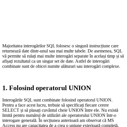
Majoritatea interogărilor SQL folosesc o singură instrucțiune care
returnează date dintr-unul sau mai multe tabele. De asemenea, SQL
vă permite să rulați mai multe interogări separate în același timp și să
afișați rezultatul ca un singur set de date. Astfel de interogări
combinate sunt de obicei numite alăturari sau interogări complexe.
1. Folosind operatorul UNION
Interogările SQL sunt combinate folosind operatorul UNION.
Pentru a face acest lucru, trebuie să specificați fiecare cerere
SELECT și să plasați cuvântul cheie UNION între ele. Nu există
limită pentru numărul de utilizări ale operatorului UNION într-o
interogare generală. În secțiunea anterioară am observat că MS
Access nu are capacitatea de a crea o uniune exterioară completă,