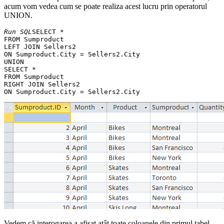
acum vom vedea cum se poate realiza acest lucru prin operatorul
UNION.
Run SQL
SELECT *

FROM Sumproduct 

LEFT JOIN Sellers2 

ON Sumproduct.City = Sellers2.City

UNION

SELECT * 

FROM Sumproduct 

RIGHT JOIN Sellers2 

Vedem că interogarea a afișat atât toate coloanele din primul tabel,