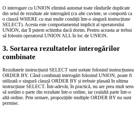
O interogare cu UNION elimină automat toate rândurile duplicate
din setul de rezultate ale interogării (cu alte cuvinte, se comportă ca
o clauză WHERE cu mai multe condiții într-o singură instrucțiune
SELECT). Acesta este comportamentul implicit al operatorului
UNION, dar îl putem schimba dacă dorim. Pentru aceasta ar trebui
să folosim operatorul UNION ALL în loc de UNION.
3. Sortarea rezultatelor interogărilor
combinate
Rezultatele instrucțiunii SELECT sunt sortate folosind instrucțiunea
ORDER BY. Când combinați interogări folosind UNION, poate fi
utilizată o singură clauză ORDER BY și trebuie plasată în ultima
instrucțiune SELECT. Într-adevăr, în practică, nu are prea mult sens
să sortăm o parte din rezultate într-o ordine, iar cealaltă parte într-o
altă ordine. Prin urmare, propozițiile multiple ORDER BY nu sunt
permise.