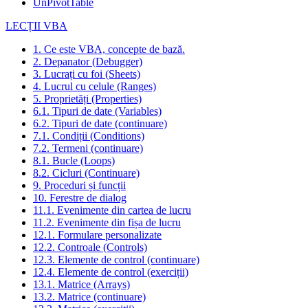
UnPivotTable
LECȚII VBA
1. Ce este VBA, concepte de bază.
2. Depanator (Debugger)
3. Lucrați cu foi (Sheets)
4. Lucrul cu celule (Ranges)
5. Proprietăți (Properties)
6.1. Tipuri de date (Variables)
6.2. Tipuri de date (continuare)
7.1. Condiții (Conditions)
7.2. Termeni (continuare)
8.1. Bucle (Loops)
8.2. Cicluri (Continuare)
9. Proceduri și funcții
10. Ferestre de dialog
11.1. Evenimente din cartea de lucru
11.2. Evenimente din fișa de lucru
12.1. Formulare personalizate
12.2. Controale (Controls)
12.3. Elemente de control (continuare)
12.4. Elemente de control (exerciții)
13.1. Matrice (Arrays)
13.2. Matrice (continuare)