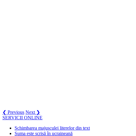
❮ Previous
Next ❯
SERVICII ONLINE
Schimbarea majusculei literelor din text
Suma este scrisă în ucraineană