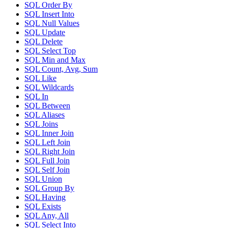
SQL Order By
SQL Insert Into
SQL Null Values
SQL Update
SQL Delete
SQL Select Top
SQL Min and Max
SQL Count, Avg, Sum
SQL Like
SQL Wildcards
SQL In
SQL Between
SQL Aliases
SQL Joins
SQL Inner Join
SQL Left Join
SQL Right Join
SQL Full Join
SQL Self Join
SQL Union
SQL Group By
SQL Having
SQL Exists
SQL Any, All
SQL Select Into