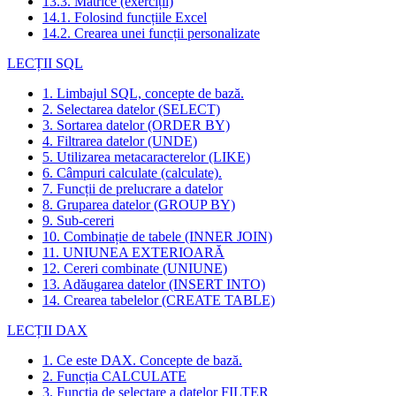
13.3. Matrice (exerciții)
14.1. Folosind funcțiile Excel
14.2. Crearea unei funcții personalizate
LECȚII SQL
1. Limbajul SQL, concepte de bază.
2. Selectarea datelor (SELECT)
3. Sortarea datelor (ORDER BY)
4. Filtrarea datelor (UNDE)
5. Utilizarea metacaracterelor (LIKE)
6. Câmpuri calculate (calculate).
7. Funcții de prelucrare a datelor
8. Gruparea datelor (GROUP BY)
9. Sub-cereri
10. Combinație de tabele (INNER JOIN)
11. UNIUNEA EXTERIOARĂ
12. Cereri combinate (UNIUNE)
13. Adăugarea datelor (INSERT INTO)
14. Crearea tabelelor (CREATE TABLE)
LECȚII DAX
1. Ce este DAX. Concepte de bază.
2. Funcția CALCULATE
3. Funcția de selectare a datelor FILTER