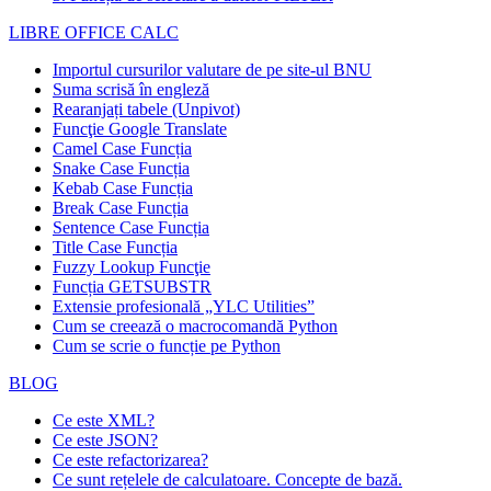
LIBRE OFFICE CALC
Importul cursurilor valutare de pe site-ul BNU
Suma scrisă în engleză
Rearanjați tabele (Unpivot)
Funcţie
Google Translate
Camel Case Funcția
Snake Case Funcția
Kebab Case Funcția
Break Case Funcția
Sentence Case Funcția
Title Case Funcția
Fuzzy Lookup
Funcţie
Funcția GETSUBSTR
Extensie profesională „YLC Utilities”
Cum se creează o macrocomandă Python
Cum se scrie o funcție pe Python
BLOG
Ce este XML?
Ce este JSON?
Ce este refactorizarea?
Ce sunt rețelele de calculatoare. Concepte de bază.