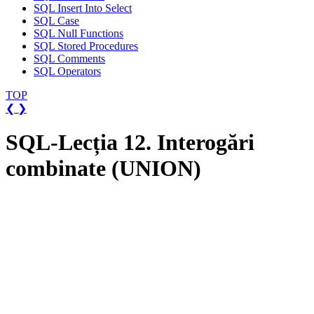
SQL Insert Into Select
SQL Case
SQL Null Functions
SQL Stored Procedures
SQL Comments
SQL Operators
TOP
❮
❯
SQL-Lecția 12. Interogări
combinate (UNION)