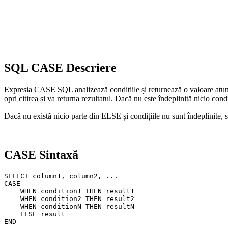
SQL CASE Descriere
Expresia CASE SQL analizează condițiile și returnează o valoare atunci 
opri citirea și va returna rezultatul. Dacă nu este îndeplinită nicio con
Dacă nu există nicio parte din ELSE și condițiile nu sunt îndeplinite
CASE Sintaxă
SELECT column1, column2, ...

CASE 

    WHEN condition1 THEN result1

    WHEN condition2 THEN result2

    WHEN conditionN THEN resultN

    ELSE result
