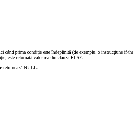
când prima condiție este îndeplinită (de exemplu, o instrucțiune if-then-
diție, este returnată valoarea din clauza ELSE.
, se returnează NULL.