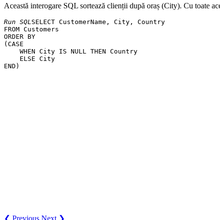
Această interogare SQL sortează clienții după oraș (City). Cu toate ac
Run SQL
SELECT CustomerName, City, Country

FROM Customers

ORDER BY

(CASE

    WHEN City IS NULL THEN Country

    ELSE City

❮ Previous
Next ❯