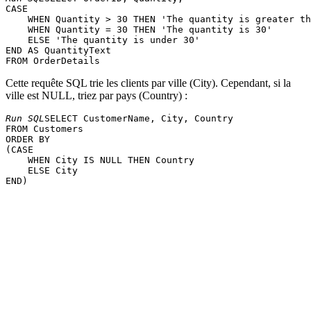
CASE

    WHEN Quantity > 30 THEN 'The quantity is greater th
    WHEN Quantity = 30 THEN 'The quantity is 30'

    ELSE 'The quantity is under 30'

END AS QuantityText

Cette requête SQL trie les clients par ville (City). Cependant, si la
ville est NULL, triez par pays (Country) :
Run SQL
SELECT CustomerName, City, Country

FROM Customers

ORDER BY

(CASE

    WHEN City IS NULL THEN Country

    ELSE City
