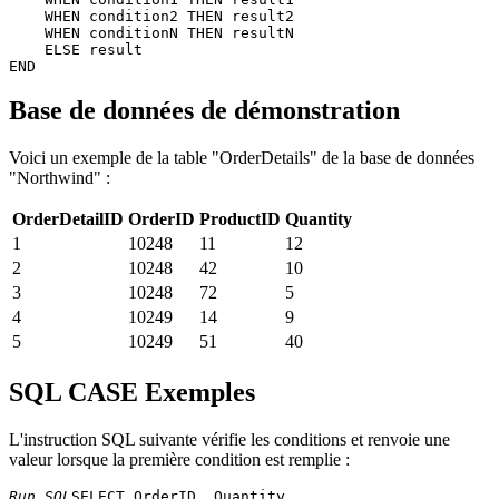
    WHEN condition2 THEN result2

    WHEN conditionN THEN resultN

    ELSE result

Base de données de démonstration
Voici un exemple de la table "OrderDetails" de la base de données
"Northwind" :
OrderDetailID
OrderID
ProductID
Quantity
1
10248
11
12
2
10248
42
10
3
10248
72
5
4
10249
14
9
5
10249
51
40
SQL CASE Exemples
L'instruction SQL suivante vérifie les conditions et renvoie une
valeur lorsque la première condition est remplie :
Run SQL
SELECT OrderID, Quantity,
