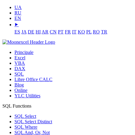
UA
RU
EN
⯈
ES
JA
DE
HI
AR
CN
PT
FR
IT
KO
PL
RO
TR
Principale
Excel
VBA
DAX
SQL
Libre Office CALC
Blog
Online
YLC Utilities
SQL Functions
SQL Select
SQL Select Distinct
SQL Where
SQL And, Or, Not