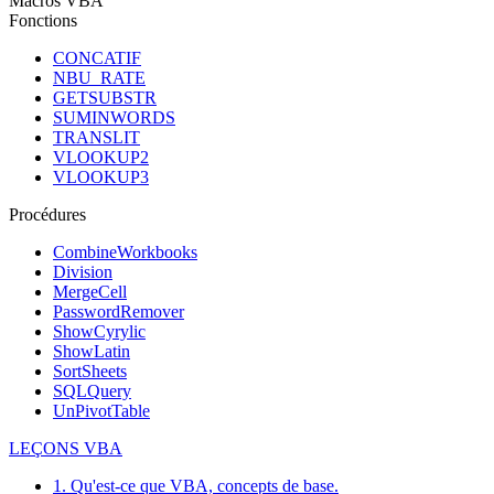
Macros VBA
Fonctions
CONCATIF
NBU_RATE
GETSUBSTR
SUMINWORDS
TRANSLIT
VLOOKUP2
VLOOKUP3
Procédures
CombineWorkbooks
Division
MergeCell
PasswordRemover
ShowCyrylic
ShowLatin
SortSheets
SQLQuery
UnPivotTable
LEÇONS VBA
1. Qu'est-ce que VBA, concepts de base.