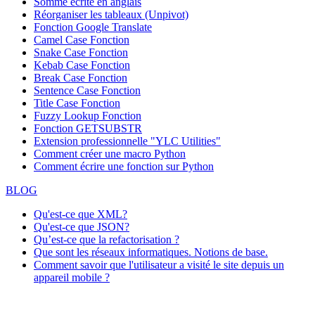
Somme écrite en anglais
Réorganiser les tableaux (Unpivot)
Fonction
Google Translate
Camel Case Fonction
Snake Case Fonction
Kebab Case Fonction
Break Case Fonction
Sentence Case Fonction
Title Case Fonction
Fuzzy Lookup
Fonction
Fonction GETSUBSTR
Extension professionnelle "YLC Utilities"
Comment créer une macro Python
Comment écrire une fonction sur Python
BLOG
Qu'est-ce que XML?
Qu'est-ce que JSON?
Qu’est-ce que la refactorisation ?
Que sont les réseaux informatiques. Notions de base.
Comment savoir que l'utilisateur a visité le site depuis un
appareil mobile ?