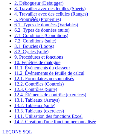
2. Débogueur (Debugger)
3. Travailler avec des feuilles (Sheets)
4. Travailler avec des cellules (Ranges)
5. Propriétés (Properties)
6.1. Types de données (Variables)
6.2. Types de données (suite)
7.1. Conditions (Conditions)
7.2. Conditions (suite)
8.1. Boucles (Loops)
8.2. Cycles (suite)
9. Procédures et fonctions
10. Fenêtres de dialogue
11.1. Événements du classeur
11.2. Événements de feuille de calcul
12.1. Formulaires personnalisés
12.2. Contrôles (Controls)
12.3. Contrôles (Suite)
12.4. Éléments de contrôle (exercices)
13.1. Tableaux (Arrays)
13.2. Tableaux (suite)
13.3. Tableaux (exercices)
14.1. Utilisation des fonctions Excel
14.2. Création d'une fonction personnalisée
LEÇONS SQL