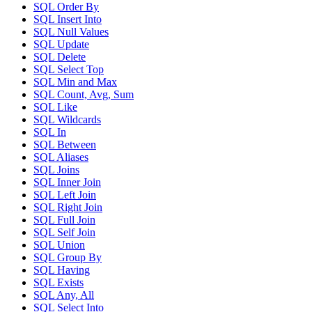
SQL Order By
SQL Insert Into
SQL Null Values
SQL Update
SQL Delete
SQL Select Top
SQL Min and Max
SQL Count, Avg, Sum
SQL Like
SQL Wildcards
SQL In
SQL Between
SQL Aliases
SQL Joins
SQL Inner Join
SQL Left Join
SQL Right Join
SQL Full Join
SQL Self Join
SQL Union
SQL Group By
SQL Having
SQL Exists
SQL Any, All
SQL Select Into