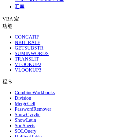
汇率
VBA 宏
功能
CONCATIF
NBU_RATE
GETSUBSTR
SUMINWORDS
TRANSLIT
VLOOKUP2
VLOOKUP3
程序
CombineWorkbooks
Division
MergeCell
PasswordRemover
ShowCyrylic
ShowLatin
SortSheets
SQLQuery
UnPivotTable