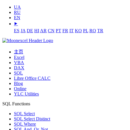
UA
RU
EN
⯈
ES
JA
DE
HI
AR
CN
PT
FR
IT
KO
PL
RO
TR
主页
Excel
VBA
DAX
SQL
Libre Office CALC
Blog
Online
YLC Utilities
SQL Functions
SQL Select
SQL Select Distinct
SQL Where
SQL And, Or, Not