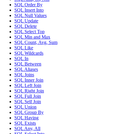
SQL Order By
SQL Insert Into
SQL Null Values
SQL Update
SQL Delete
SQL Select Top
SQL Min and Max
SQL Count, Avg, Sum
SQL Like
SQL Wildcards
SQL In
SQL Between
SQL Aliases
SQL Joins
SQL Inner Join
SQL Left Join
SQL Right Join
SQL Full Join
SQL Self Join
SQL Union
SQL Group By
SQL Having
SQL Exists
SQL Any, All
SQL Select Into