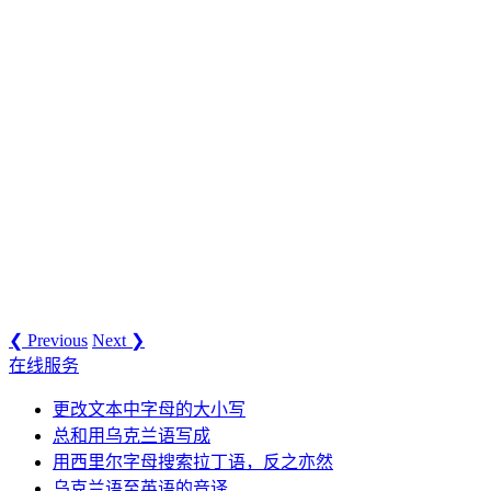
❮ Previous
Next ❯
在线服务
更改文本中字母的大小写
总和用乌克兰语写成
用西里尔字母搜索拉丁语，反之亦然
乌克兰语至英语的音译