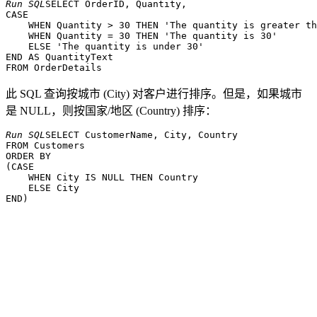
Run SQL
SELECT OrderID, Quantity,

CASE

    WHEN Quantity > 30 THEN 'The quantity is greater th
    WHEN Quantity = 30 THEN 'The quantity is 30'

    ELSE 'The quantity is under 30'

END AS QuantityText

此 SQL 查询按城市 (City) 对客户进行排序。但是，如果城市
是 NULL，则按国家/地区 (Country) 排序：
Run SQL
SELECT CustomerName, City, Country

FROM Customers

ORDER BY

(CASE

    WHEN City IS NULL THEN Country

    ELSE City
