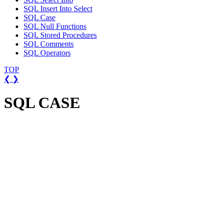
SQL Insert Into Select
SQL Case
SQL Null Functions
SQL Stored Procedures
SQL Comments
SQL Operators
TOP
❮
❯
SQL CASE