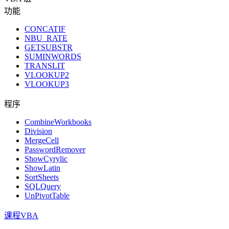
功能
CONCATIF
NBU_RATE
GETSUBSTR
SUMINWORDS
TRANSLIT
VLOOKUP2
VLOOKUP3
程序
CombineWorkbooks
Division
MergeCell
PasswordRemover
ShowCyrylic
ShowLatin
SortSheets
SQLQuery
UnPivotTable
课程VBA