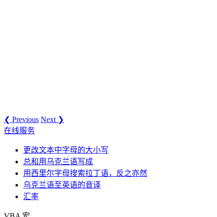
❮ Previous
Next ❯
在线服务
更改文本中字母的大小写
总和用乌克兰语写成
用西里尔字母搜索拉丁语，反之亦然
乌克兰语至英语的音译
汇率
VBA 宏