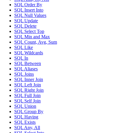
SQL Order By
SQL Insert Into
SQL Null Values
SQL Update
SQL Delete
SQL Select Top
SQL Min and Max
SQL Count, Avg, Sum
SQL Like
SQL Wildcards
SQL In
SQL Between
SQL Aliases
SQL Joins
SQL Inner Join
SQL Left Join
SQL Right Join
SQL Full Join
SQL Self Join
SQL Union
SQL Group By
SQL Having
SQL Exists
SQL Any, All
SQL Select Into