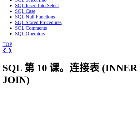
SQL Insert Into Select
SQL Case
SQL Null Functions
SQL Stored Procedures
SQL Comments
SQL Operators
TOP
❮
❯
SQL 第 10 课。连接表 (INNER
JOIN)