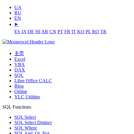
UA
RU
EN
⯈
ES
JA
DE
HI
AR
CN
PT
FR
IT
KO
PL
RO
TR
主页
Excel
VBA
DAX
SQL
Libre Office CALC
Blog
Online
YLC Utilities
SQL Functions
SQL Select
SQL Select Distinct
SQL Where
SQL And, Or, Not