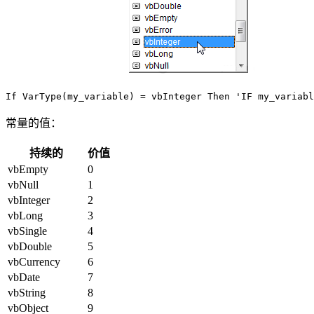
常量的值：
持续的
价值
vbEmpty
0
vbNull
1
vbInteger
2
vbLong
3
vbSingle
4
vbDouble
5
vbCurrency
6
vbDate
7
vbString
8
vbObject
9