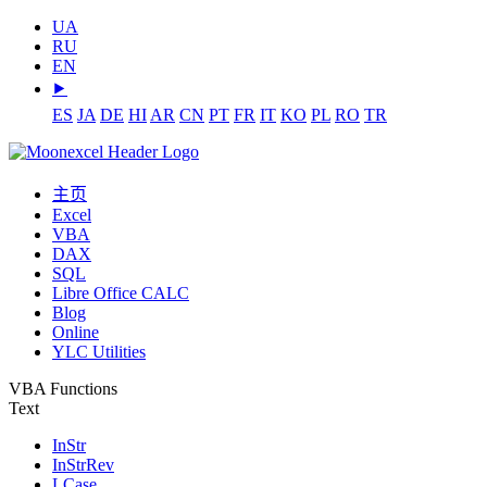
UA
RU
EN
⯈
ES
JA
DE
HI
AR
CN
PT
FR
IT
KO
PL
RO
TR
主页
Excel
VBA
DAX
SQL
Libre Office CALC
Blog
Online
YLC Utilities
VBA Functions
Text
InStr
InStrRev
LCase