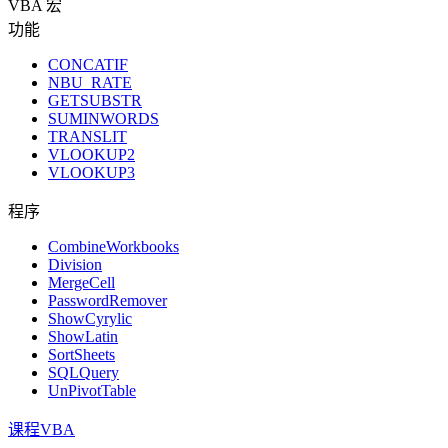
VBA 宏
功能
CONCATIF
NBU_RATE
GETSUBSTR
SUMINWORDS
TRANSLIT
VLOOKUP2
VLOOKUP3
程序
CombineWorkbooks
Division
MergeCell
PasswordRemover
ShowCyrylic
ShowLatin
SortSheets
SQLQuery
UnPivotTable
课程VBA