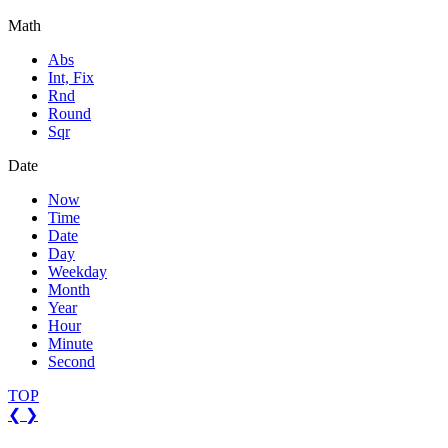
Math
Abs
Int, Fix
Rnd
Round
Sqr
Date
Now
Time
Date
Day
Weekday
Month
Year
Hour
Minute
Second
TOP
❮
❯