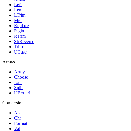
Left
Len
LTrim
Mid
Replace
Right
RTrim
StrReverse
Trim
UCase
Arrays
Array
Choose
Join
Split
UBound
Conversion
Asc
Chr
Format
Val