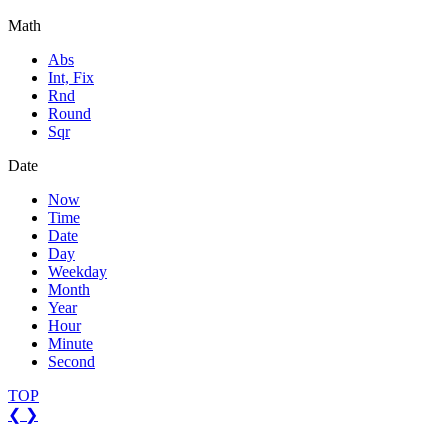
Math
Abs
Int, Fix
Rnd
Round
Sqr
Date
Now
Time
Date
Day
Weekday
Month
Year
Hour
Minute
Second
TOP
❮
❯