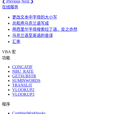
❮ Previous
Next ❯
在线服务
更改文本中字母的大小写
总和用乌克兰语写成
用西里尔字母搜索拉丁语，反之亦然
乌克兰语至英语的音译
汇率
VBA 宏
功能
CONCATIF
NBU_RATE
GETSUBSTR
SUMINWORDS
TRANSLIT
VLOOKUP2
VLOOKUP3
程序
CombineWorkbooks