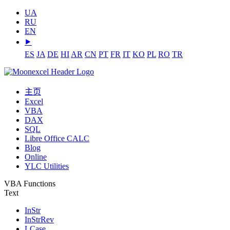
UA
RU
EN
⯈
ES
JA
DE
HI
AR
CN
PT
FR
IT
KO
PL
RO
TR
主页
Excel
VBA
DAX
SQL
Libre Office CALC
Blog
Online
YLC Utilities
VBA Functions
Text
InStr
InStrRev
LCase