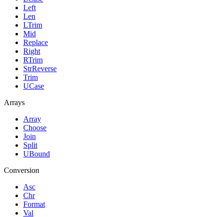
Left
Len
LTrim
Mid
Replace
Right
RTrim
StrReverse
Trim
UCase
Arrays
Array
Choose
Join
Split
UBound
Conversion
Asc
Chr
Format
Val