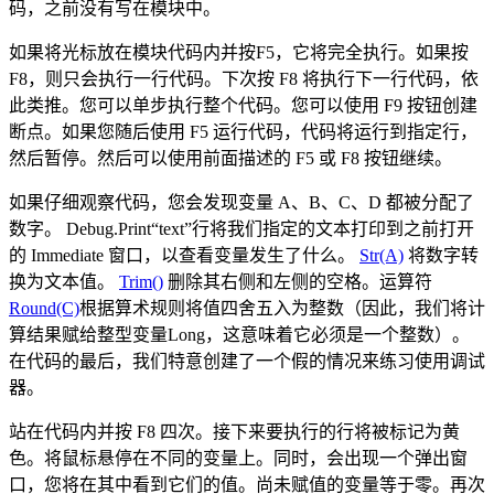
码，之前没有写在模块中。
如果将光标放在模块代码内并按F5，它将完全执行。如果按
F8，则只会执行一行代码。下次按 F8 将执行下一行代码，依
此类推。您可以单步执行整个代码。您可以使用 F9 按钮创建
断点。如果您随后使用 F5 运行代码，代码将运行到指定行，
然后暂停。然后可以使用前面描述的 F5 或 F8 按钮继续。
如果仔细观察代码，您会发现变量 A、B、C、D 都被分配了
数字。 Debug.Print“text”行将我们指定的文本打印到之前打开
的 Immediate 窗口，以查看变量发生了什么。
Str(A)
将数字转
换为文本值。
Trim()
删除其右侧和左侧的空格。运算符
Round(C)
根据算术规则将值四舍五入为整数（因此，我们将计
算结果赋给整型变量Long，这意味着它必须是一个整数）。
在代码的最后，我们特意创建了一个假的情况来练习使用调试
器。
站在代码内并按 F8 四次。接下来要执行的行将被标记为黄
色。将鼠标悬停在不同的变量上。同时，会出现一个弹出窗
口，您将在其中看到它们的值。尚未赋值的变量等于零。再次