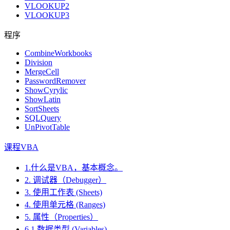
VLOOKUP2
VLOOKUP3
程序
CombineWorkbooks
Division
MergeCell
PasswordRemover
ShowCyrylic
ShowLatin
SortSheets
SQLQuery
UnPivotTable
课程VBA
1.什么是VBA，基本概念。
2. 调试器（Debugger）
3. 使用工作表 (Sheets)
4. 使用单元格 (Ranges)
5. 属性（Properties）
6.1.数据类型 (Variables)