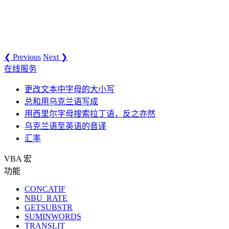
❮ Previous
Next ❯
在线服务
更改文本中字母的大小写
总和用乌克兰语写成
用西里尔字母搜索拉丁语，反之亦然
乌克兰语至英语的音译
汇率
VBA 宏
功能
CONCATIF
NBU_RATE
GETSUBSTR
SUMINWORDS
TRANSLIT