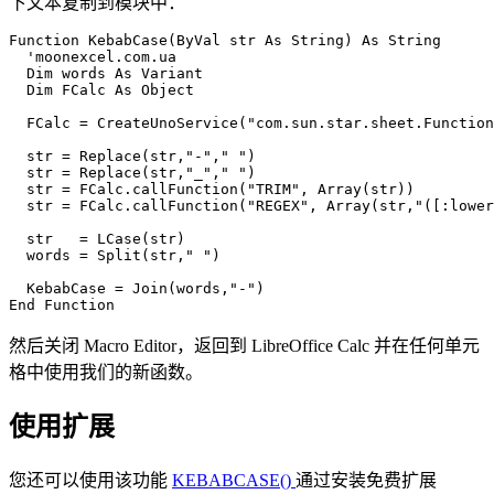
下文本复制到模块中：
Function KebabCase(ByVal str As String) As String  

  'moonexcel.com.ua

  Dim words As Variant  

  Dim FCalc As Object

  FCalc = CreateUnoService("com.sun.star.sheet.Function
  str = Replace(str,"-"," ")

  str = Replace(str,"_"," ")  

  str = FCalc.callFunction("TRIM", Array(str))  

  str = FCalc.callFunction("REGEX", Array(str,"([:lower
  str   = LCase(str)  

  words = Split(str," ")              

  KebabCase = Join(words,"-")  

然后关闭 Macro Editor，返回到 LibreOffice Calc 并在任何单元
格中使用我们的新函数。
使用扩展
您还可以使用该功能
KEBABCASE()
通过安装免费扩展