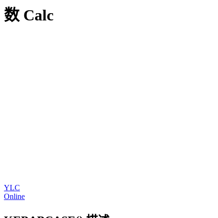
数 Calc
YLC
Online