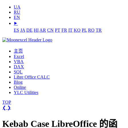
UA
RU
EN
⯈
ES
JA
DE
HI
AR
CN
PT
FR
IT
KO
PL
RO
TR
主页
Excel
VBA
DAX
SQL
Libre Office CALC
Blog
Online
YLC Utilities
TOP
❮
❯
Kebab Case LibreOffice 的函