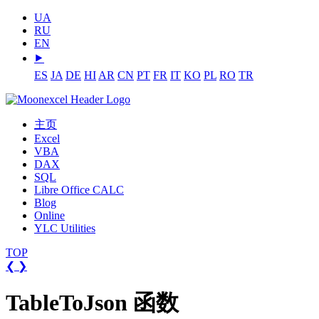
UA
RU
EN
⯈
ES
JA
DE
HI
AR
CN
PT
FR
IT
KO
PL
RO
TR
主页
Excel
VBA
DAX
SQL
Libre Office CALC
Blog
Online
YLC Utilities
TOP
❮
❯
TableToJson 函数