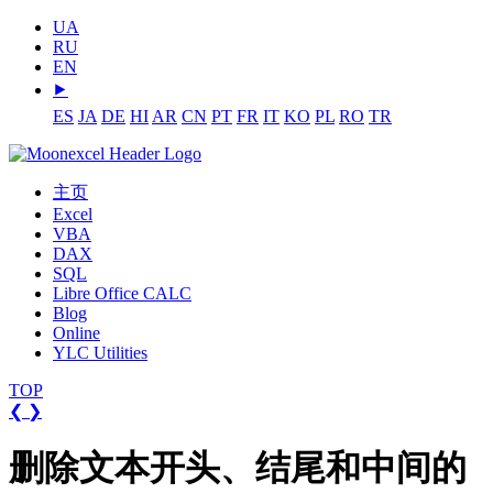
UA
RU
EN
⯈
ES
JA
DE
HI
AR
CN
PT
FR
IT
KO
PL
RO
TR
主页
Excel
VBA
DAX
SQL
Libre Office CALC
Blog
Online
YLC Utilities
TOP
❮
❯
删除文本开头、结尾和中间的