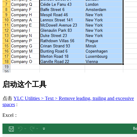
启动这个工具
点击
YLC Utilities > Text > Remove leading, trailing and excessive
spaces
:
Excel：