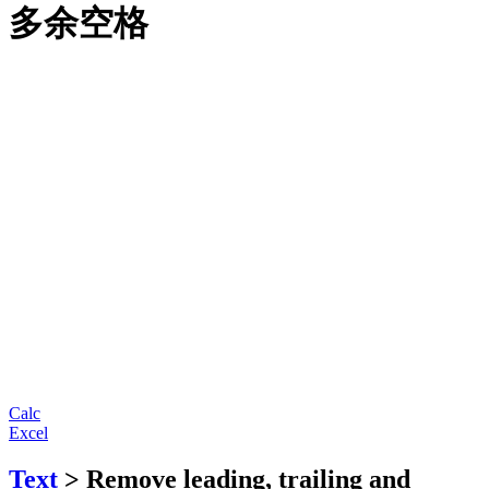
多余空格
Calc
Excel
Text
> Remove leading, trailing and