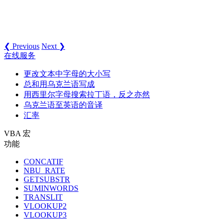
❮ Previous
Next ❯
在线服务
更改文本中字母的大小写
总和用乌克兰语写成
用西里尔字母搜索拉丁语，反之亦然
乌克兰语至英语的音译
汇率
VBA 宏
功能
CONCATIF
NBU_RATE
GETSUBSTR
SUMINWORDS
TRANSLIT
VLOOKUP2
VLOOKUP3