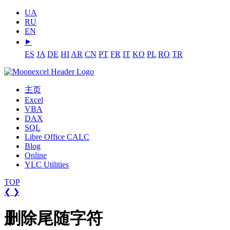
UA
RU
EN
⯈
ES
JA
DE
HI
AR
CN
PT
FR
IT
KO
PL
RO
TR
主页
Excel
VBA
DAX
SQL
Libre Office CALC
Blog
Online
YLC Utilities
TOP
❮
❯
删除尾随字符