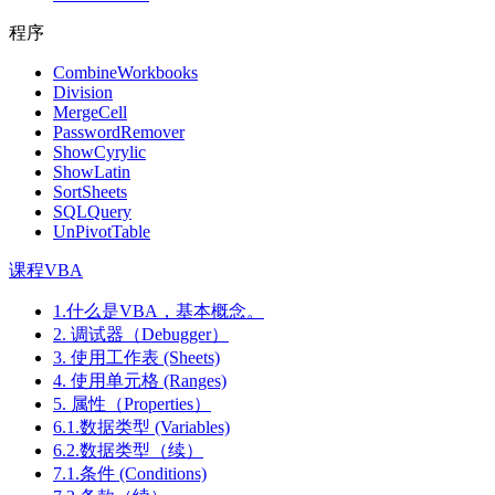
程序
CombineWorkbooks
Division
MergeCell
PasswordRemover
ShowCyrylic
ShowLatin
SortSheets
SQLQuery
UnPivotTable
课程VBA
1.什么是VBA，基本概念。
2. 调试器（Debugger）
3. 使用工作表 (Sheets)
4. 使用单元格 (Ranges)
5. 属性（Properties）
6.1.数据类型 (Variables)
6.2.数据类型（续）
7.1.条件 (Conditions)