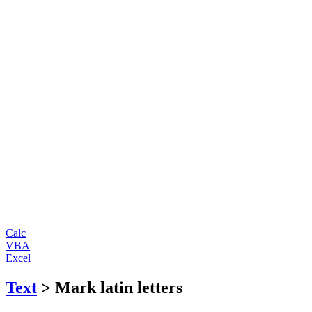
Calc
VBA
Excel
Text
> Mark latin letters