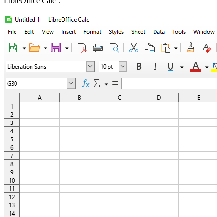
LibreOffice Calc：