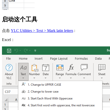
启动这个工具
点击
YLC Utilities > Text > Mark latin letters
:
Excel：