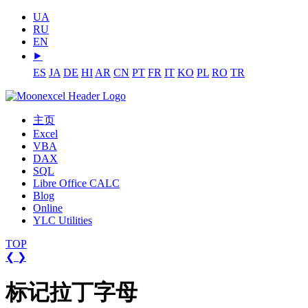
UA
RU
EN
⯈
ES
JA
DE
HI
AR
CN
PT
FR
IT
KO
PL
RO
TR
主页
Excel
VBA
DAX
SQL
Libre Office CALC
Blog
Online
YLC Utilities
TOP
❮
❯
标记拉丁字母