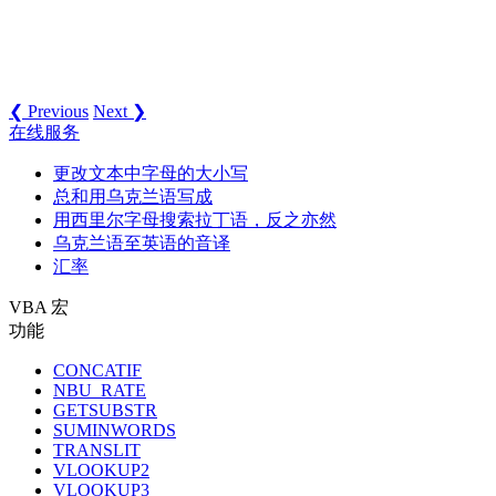
❮ Previous
Next ❯
在线服务
更改文本中字母的大小写
总和用乌克兰语写成
用西里尔字母搜索拉丁语，反之亦然
乌克兰语至英语的音译
汇率
VBA 宏
功能
CONCATIF
NBU_RATE
GETSUBSTR
SUMINWORDS
TRANSLIT
VLOOKUP2
VLOOKUP3