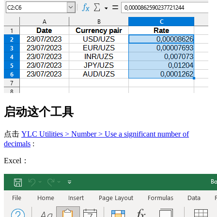
启动这个工具
点击
YLC Utilities > Number > Use a significant number of
decimals
:
Excel：