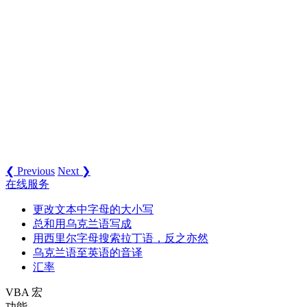
❮ Previous
Next ❯
在线服务
更改文本中字母的大小写
总和用乌克兰语写成
用西里尔字母搜索拉丁语，反之亦然
乌克兰语至英语的音译
汇率
VBA 宏
功能