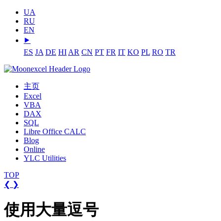
UA
RU
EN
⯈
ES
JA
DE
HI
AR
CN
PT
FR
IT
KO
PL
RO
TR
主页
Excel
VBA
DAX
SQL
Libre Office CALC
Blog
Online
YLC Utilities
TOP
❮
❯
使用大量逗号