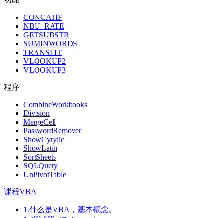
CONCATIF
NBU_RATE
GETSUBSTR
SUMINWORDS
TRANSLIT
VLOOKUP2
VLOOKUP3
程序
CombineWorkbooks
Division
MergeCell
PasswordRemover
ShowCyrylic
ShowLatin
SortSheets
SQLQuery
UnPivotTable
课程VBA
1.什么是VBA，基本概念。