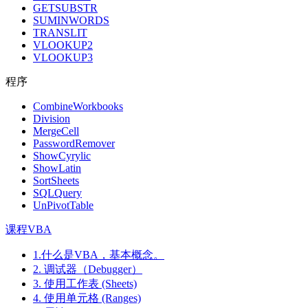
GETSUBSTR
SUMINWORDS
TRANSLIT
VLOOKUP2
VLOOKUP3
程序
CombineWorkbooks
Division
MergeCell
PasswordRemover
ShowCyrylic
ShowLatin
SortSheets
SQLQuery
UnPivotTable
课程VBA
1.什么是VBA，基本概念。
2. 调试器（Debugger）
3. 使用工作表 (Sheets)
4. 使用单元格 (Ranges)