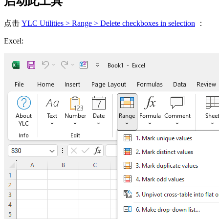
启动此工具
点击
YLC Utilities > Range > Delete checkboxes in selection
：
Excel: