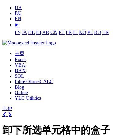
UA
RU
EN
⯈
ES
JA
DE
HI
AR
CN
PT
FR
IT
KO
PL
RO
TR
主页
Excel
VBA
DAX
SQL
Libre Office CALC
Blog
Online
YLC Utilities
TOP
❮
❯
卸下所选单元格中的盒子