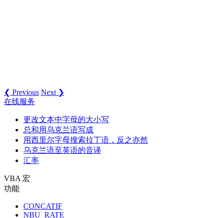
❮ Previous
Next ❯
在线服务
更改文本中字母的大小写
总和用乌克兰语写成
用西里尔字母搜索拉丁语，反之亦然
乌克兰语至英语的音译
汇率
VBA 宏
功能
CONCATIF
NBU_RATE