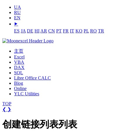
UA
RU
EN
⯈
ES
JA
DE
HI
AR
CN
PT
FR
IT
KO
PL
RO
TR
主页
Excel
VBA
DAX
SQL
Libre Office CALC
Blog
Online
YLC Utilities
TOP
❮
❯
创建链接列表列表