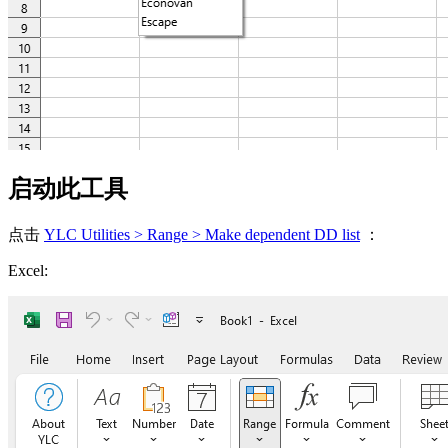
启动此工具
点击
YLC Utilities > Range > Make dependent DD list
：
Excel: