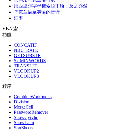
用西里尔字母搜索拉丁语，反之亦然
乌克兰语至英语的音译
汇率
VBA 宏
功能
CONCATIF
NBU_RATE
GETSUBSTR
SUMINWORDS
TRANSLIT
VLOOKUP2
VLOOKUP3
程序
CombineWorkbooks
Division
MergeCell
PasswordRemover
ShowCyrylic
ShowLatin
SortSheets