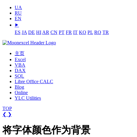
UA
RU
EN
⯈
ES
JA
DE
HI
AR
CN
PT
FR
IT
KO
PL
RO
TR
主页
Excel
VBA
DAX
SQL
Libre Office CALC
Blog
Online
YLC Utilities
TOP
❮
❯
将字体颜色作为背景