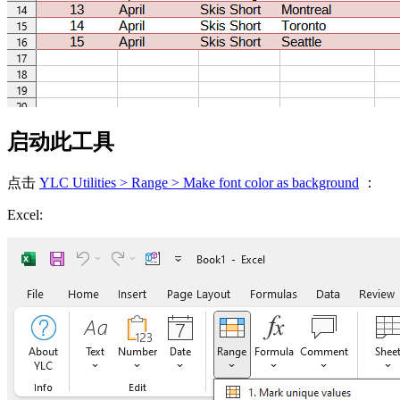
启动此工具
点击
YLC Utilities > Range > Make font color as background
：
Excel: