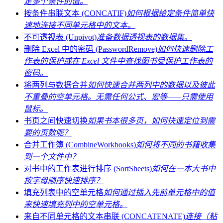
足多个条件的值。
按条件串联文本 (CONCATIF)
如何根据给定条件简单快
速地连接不同单元格中的文本。
不可透视表 (Unpivot)
准备数据透视表的数据集。
删除 Excel 中的密码 (PasswordRemove)
如何快速删除工
作表的保护或在 Excel 文件中查找图书受保护工作表的
密码。
将两列与数据合并
如何快速合并两列中的数据以及彼此
不重叠的空单元格。无需任何公式、宏等——只需使用
鼠标。
书页之间快速切换
如果书本很多页，如何快速定位到需
要的页数呢？
合并工作簿 (CombineWorkbooks)
如何将不同的书籍收集
到一个文件中？
对书中的工作表进行排序 (SortSheets)
如何在一本大书中
按字母顺序快速排序？
填充列表中的空单元格
如何通过插入先前单元格中的值
来快速填充列中的空单元格。
来自不同单元格的文本串联 (CONCATENATE)
连接（粘