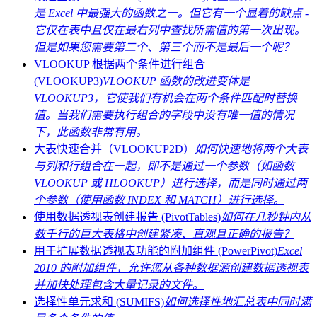
是 Excel 中最强大的函数之一。但它有一个显着的缺点 -
它仅在表中且仅在最右列中查找所需值的第一次出现。
但是如果您需要第二个、第三个而不是最后一个呢？
VLOOKUP 根据两个条件进行组合
(VLOOKUP3)
VLOOKUP 函数的改进变体是
VLOOKUP3，它使我们有机会在两个条件匹配时替换
值。当我们需要执行组合的字段中没有唯一值的情况
下，此函数非常有用。
大表快速合并（VLOOKUP2D）
如何快速地将两个大表
与列和行组合在一起，即不是通过一个参数（如函数
VLOOKUP 或 HLOOKUP）进行选择，而是同时通过两
个参数（使用函数 INDEX 和 MATCH）进行选择。
使用数据透视表创建报告 (PivotTables)
如何在几秒钟内从
数千行的巨大表格中创建紧凑、直观且正确的报告？
用于扩展数据透视表功能的附加组件 (PowerPivot)
Excel
2010 的附加组件，允许您从各种数据源创建数据透视表
并加快处理包含大量记录的文件。
选择性单元求和 (SUMIFS)
如何选择性地汇总表中同时满