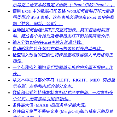
示乌克兰语文本的自定义函数（“Petro”中的“Petro”）。
使用 Excel 中的数据打印表格 Word
如何自动打印大量相
同类型的 Word 表格，这些表格必须填充 Excel 表中的数
据（姓名、地址、公司）。
互动图
如何创建“实时”交互式图表，其中包括时间滚
动、缩放各个片段以及使用标志打开和关闭所需的行。
输入分数
如何在Excel中输入普通分数。
自动形状的对齐
如何在单元格边缘对齐自动形状。
检查输入数据的正确性
初步检查将数据输入单元格的正
确性。
一个有秘密的细胞
我们隐藏单元格的内容而不保护工作
表。
从文本中提取部分字符（LEFT、RIGHT、MID）
突出显
示右侧、左侧和内部的部分文本。
数值和公式的特殊复制
复制公式产生的值。一次复制多
个公式，无需移动引用和范围。
条件最大值 (MAXIF)
根据条件求最大值。
合并单元格而不丢失文本 (MergeCell)
如何将单元格及其