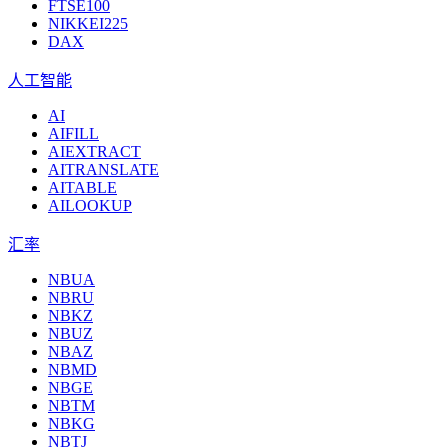
FTSE100
NIKKEI225
DAX
人工智能
AI
AIFILL
AIEXTRACT
AITRANSLATE
AITABLE
AILOOKUP
汇率
NBUA
NBRU
NBKZ
NBUZ
NBAZ
NBMD
NBGE
NBTM
NBKG
NBTJ