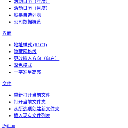
活动日历（年度）
活动日历（月度）
股票自选列表
公司数据概览
界面
地址样式 (R1C1)
隐藏网格线
更改输入方向（向右）
深色模式
十字准星高亮
文件
重新打开当前文件
打开当前文件夹
从所选项创建新文件夹
插入现有文件列表
Python