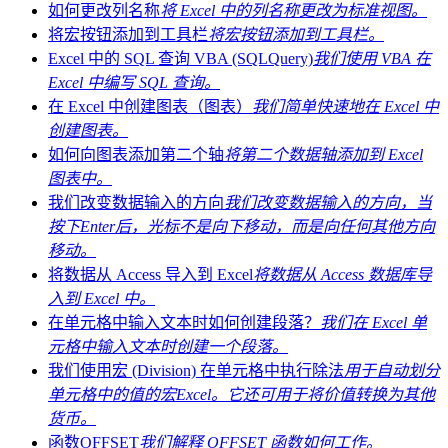
如何更改列名称
将 Excel 中的列名称更改为标准视图。
将宏按钮添加到工具栏
将宏按钮添加到工具栏。
Excel 中的 SQL 查询 VBA (SQLQuery)
我们使用 VBA 在
Excel 中编写 SQL 查询。
在 Excel 中创建图表（图表）
我们简单快速地在 Excel 中
创建图表。
如何向图表添加第二个轴
将第二个数据轴添加到 Excel
图表中。
我们改变数据输入的方向
我们改变数据输入的方向，当
按下Enter后，光标不是向下移动，而是向任何其他方向
移动。
将数据从 Access 导入到 Excel
将数据从 Access 数据库导
入到 Excel 中。
在单元格中输入文本时如何创建段落？
我们在 Excel 单
元格中输入文本时创建一个段落。
我们使用宏 (Division) 在单元格中执行除法
用于自动划分
单元格中的值的宏Excel。它还可用于将价值转换为其他
货币。
函数OFFSET
我们解释 OFFSET 函数如何工作。