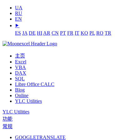
UA
RU
EN
⯈
ES
JA
DE
HI
AR
CN
PT
FR
IT
KO
PL
RO
TR
主页
Excel
VBA
DAX
SQL
Libre Office CALC
Blog
Online
YLC Utilities
YLC Utilities
功能
常规
GOOGLETRANSLATE