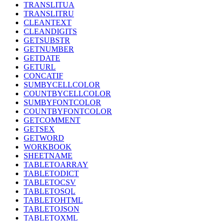
TRANSLITUA
TRANSLITRU
CLEANTEXT
CLEANDIGITS
GETSUBSTR
GETNUMBER
GETDATE
GETURL
CONCATIF
SUMBYCELLCOLOR
COUNTBYCELLCOLOR
SUMBYFONTCOLOR
COUNTBYFONTCOLOR
GETCOMMENT
GETSEX
GETWORD
WORKBOOK
SHEETNAME
TABLETOARRAY
TABLETODICT
TABLETOCSV
TABLETOSQL
TABLETOHTML
TABLETOJSON
TABLETOXML