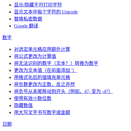
显示/隐藏不可打印字符
显示文本中每个字符的 Unicode
替换私密数据
Google 翻译
数字
对选定单元格应用额外计算
将公式更改为计算值
将无法识别的数字（文本？）转换为数字
更改为文本值（在前面添加 '）
用格式化后的值填充单元格
将负数更改为正数，反之亦然
将负号从末尾移动到开头（例如，47- 变为 -47）
使用有效小数位数
隐藏数值
用大写文字书写数字或金额
日期