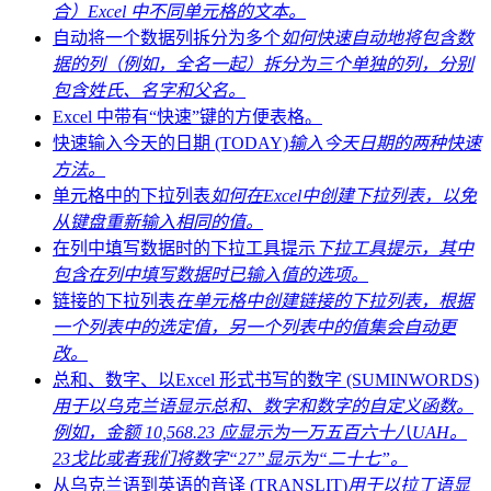
合）Excel 中不同单元格的文本。
自动将一个数据列拆分为多个
如何快速自动地将包含数
据的列（例如，全名一起）拆分为三个单独的列，分别
包含姓氏、名字和父名。
Excel 中带有“快速”键的方便表格。
快速输入今天的日期 (TODAY)
输入今天日期的两种快速
方法。
单元格中的下拉列表
如何在Excel中创建下拉列表，以免
从键盘重新输入相同的值。
在列中填写数据时的下拉工具提示
下拉工具提示，其中
包含在列中填写数据时已输入值的选项。
链接的下拉列表
在单元格中创建链接的下拉列表，根据
一个列表中的选定值，另一个列表中的值集会自动更
改。
总和、数字、以Excel 形式书写的数字 (SUMINWORDS)
用于以乌克兰语显示总和、数字和数字的自定义函数。
例如，金额 10,568.23 应显示为一万五百六十八UAH。
23戈比或者我们将数字“27”显示为“二十七”。
从乌克兰语到英语的音译 (TRANSLIT)
用于以拉丁语显