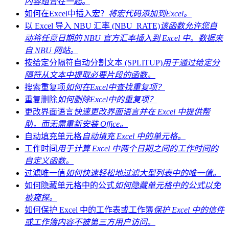
内容组合在一起。
如何在Excel中插入宏？
将宏代码添加到Excel。
以 Excel 导入 NBU 汇率 (NBU_RATE)
该函数允许您自
动将任意日期的 NBU 官方汇率插入到 Excel 中。数据来
自 NBU 网站。
按给定分隔符自动分割文本 (SPLITUP)
用于通过给定分
隔符从文本中提取必要片段的函数。
搜索重复项
如何在Excel中查找重复项？
重复删除
如何删除Excel中的重复项？
更改界面语言
快速更改界面语言并在 Excel 中提供帮
助，而无需重新安装 Office。
自动填充单元格
自动填充 Excel 中的单元格。
工作时间
用于计算 Excel 中两个日期之间的工作时间的
自定义函数。
过滤唯一值
如何快速轻松地过滤大型列表中的唯一值。
如何隐藏单元格中的公式
如何隐藏单元格中的公式以免
被窥探。
如何保护 Excel 中的工作表或工作簿
保护 Excel 中的信件
或工作簿内容不被第三方用户访问。