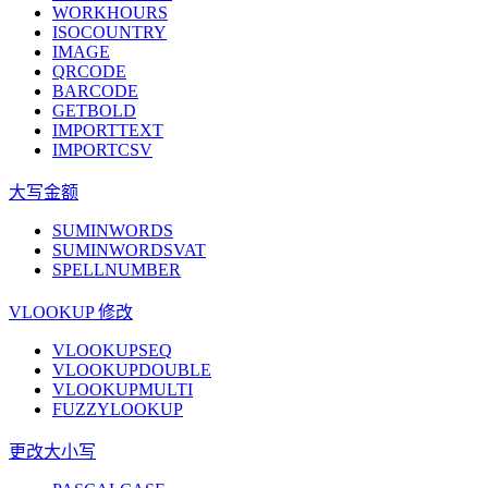
WORKHOURS
ISOCOUNTRY
IMAGE
QRCODE
BARCODE
GETBOLD
IMPORTTEXT
IMPORTCSV
大写金额
SUMINWORDS
SUMINWORDSVAT
SPELLNUMBER
VLOOKUP 修改
VLOOKUPSEQ
VLOOKUPDOUBLE
VLOOKUPMULTI
FUZZYLOOKUP
更改大小写