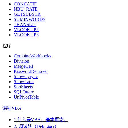
CONCATIF
NBU_RATE
GETSUBSTR
SUMINWORDS
TRANSLIT
VLOOKUP2
VLOOKUP3
程序
CombineWorkbooks
Division
MergeCell
PasswordRemover
ShowCyrylic
ShowLatin
SortSheets
SQLQuery
UnPivotTable
课程VBA
1.什么是VBA，基本概念。
2. 调试器（Debugger）