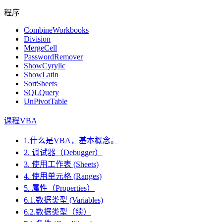
程序
CombineWorkbooks
Division
MergeCell
PasswordRemover
ShowCyrylic
ShowLatin
SortSheets
SQLQuery
UnPivotTable
课程VBA
1.什么是VBA，基本概念。
2. 调试器（Debugger）
3. 使用工作表 (Sheets)
4. 使用单元格 (Ranges)
5. 属性（Properties）
6.1.数据类型 (Variables)
6.2.数据类型（续）