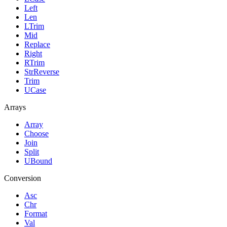
Left
Len
LTrim
Mid
Replace
Right
RTrim
StrReverse
Trim
UCase
Arrays
Array
Choose
Join
Split
UBound
Conversion
Asc
Chr
Format
Val