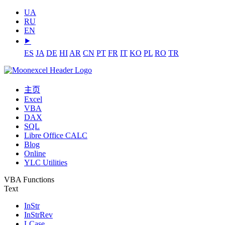
UA
RU
EN
⯈
ES
JA
DE
HI
AR
CN
PT
FR
IT
KO
PL
RO
TR
主页
Excel
VBA
DAX
SQL
Libre Office CALC
Blog
Online
YLC Utilities
VBA Functions
Text
InStr
InStrRev
LCase