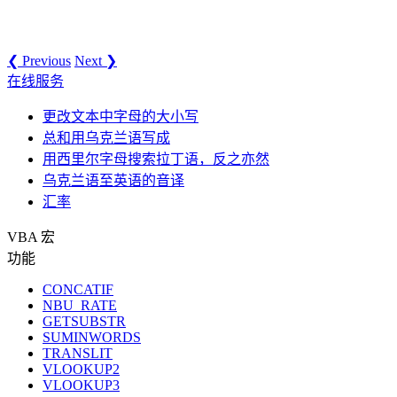
❮ Previous
Next ❯
在线服务
更改文本中字母的大小写
总和用乌克兰语写成
用西里尔字母搜索拉丁语，反之亦然
乌克兰语至英语的音译
汇率
VBA 宏
功能
CONCATIF
NBU_RATE
GETSUBSTR
SUMINWORDS
TRANSLIT
VLOOKUP2
VLOOKUP3