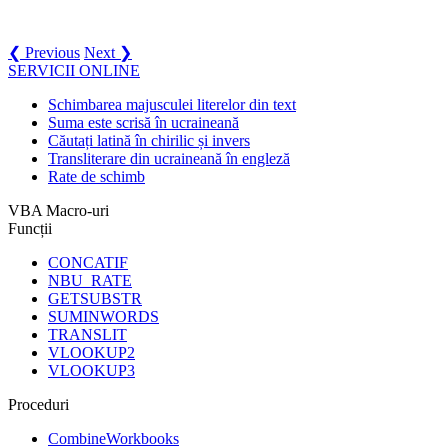
❮ Previous
Next ❯
SERVICII ONLINE
Schimbarea majusculei literelor din text
Suma este scrisă în ucraineană
Căutați latină în chirilic și invers
Transliterare din ucraineană în engleză
Rate de schimb
VBA Macro-uri
Funcții
CONCATIF
NBU_RATE
GETSUBSTR
SUMINWORDS
TRANSLIT
VLOOKUP2
VLOOKUP3
Proceduri
CombineWorkbooks