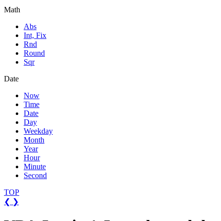
Math
Abs
Int, Fix
Rnd
Round
Sqr
Date
Now
Time
Date
Day
Weekday
Month
Year
Hour
Minute
Second
TOP
❮
❯