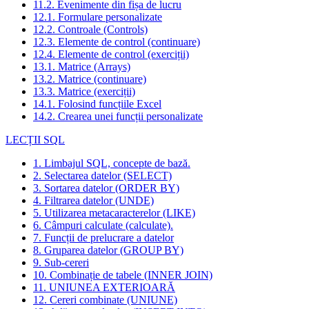
11.2. Evenimente din fișa de lucru
12.1. Formulare personalizate
12.2. Controale (Controls)
12.3. Elemente de control (continuare)
12.4. Elemente de control (exerciții)
13.1. Matrice (Arrays)
13.2. Matrice (continuare)
13.3. Matrice (exerciții)
14.1. Folosind funcțiile Excel
14.2. Crearea unei funcții personalizate
LECȚII SQL
1. Limbajul SQL, concepte de bază.
2. Selectarea datelor (SELECT)
3. Sortarea datelor (ORDER BY)
4. Filtrarea datelor (UNDE)
5. Utilizarea metacaracterelor (LIKE)
6. Câmpuri calculate (calculate).
7. Funcții de prelucrare a datelor
8. Gruparea datelor (GROUP BY)
9. Sub-cereri
10. Combinație de tabele (INNER JOIN)
11. UNIUNEA EXTERIOARĂ
12. Cereri combinate (UNIUNE)