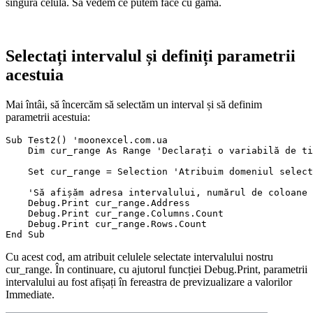
singură celulă. Să vedem ce putem face cu gama.
Selectați intervalul și definiți parametrii
acestuia
Mai întâi, să încercăm să selectăm un interval și să definim
parametrii acestuia:
Sub Test2() 'moonexcel.com.ua

    Dim cur_range As Range 'Declarați o variabilă de ti
    Set cur_range = Selection 'Atribuim domeniul select
    'Să afișăm adresa intervalului, numărul de coloane 
    Debug.Print cur_range.Address

    Debug.Print cur_range.Columns.Count

    Debug.Print cur_range.Rows.Count

Cu acest cod, am atribuit celulele selectate intervalului nostru
cur_range. În continuare, cu ajutorul funcției Debug.Print, parametrii
intervalului au fost afișați în fereastra de previzualizare a valorilor
Immediate.