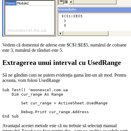
Vedem că domeniul de adrese este $C$1:$E$5, numărul de coloane
este 3, numărul de rânduri este 5.
Extragerea unui interval cu UsedRange
Să ne gândim cum ne putem evidenția gama într-un alt mod. Pentru
aceasta, vom folosi UsedRange
Sub Test() 'moonexcel.com.ua

    Dim cur_range As Range

	Set cur_range = ActiveSheet.UsedRange

	Debug.Print cur_range.Address

Avantajul acestei metode este că nu trebuie să selectați manual
intervalul, Excel o va face pentru dvs., care va analiza ce celule sunt