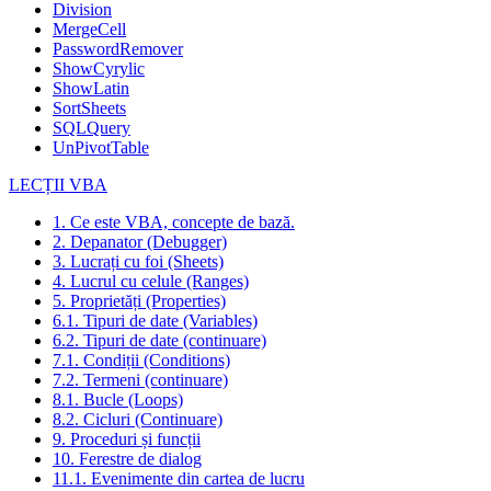
Division
MergeCell
PasswordRemover
ShowCyrylic
ShowLatin
SortSheets
SQLQuery
UnPivotTable
LECȚII VBA
1. Ce este VBA, concepte de bază.
2. Depanator (Debugger)
3. Lucrați cu foi (Sheets)
4. Lucrul cu celule (Ranges)
5. Proprietăți (Properties)
6.1. Tipuri de date (Variables)
6.2. Tipuri de date (continuare)
7.1. Condiții (Conditions)
7.2. Termeni (continuare)
8.1. Bucle (Loops)
8.2. Cicluri (Continuare)
9. Proceduri și funcții
10. Ferestre de dialog
11.1. Evenimente din cartea de lucru