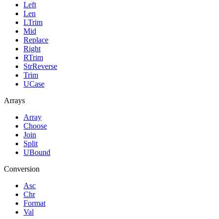
Left
Len
LTrim
Mid
Replace
Right
RTrim
StrReverse
Trim
UCase
Arrays
Array
Choose
Join
Split
UBound
Conversion
Asc
Chr
Format
Val