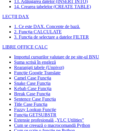
13. Adăugarea datelor (INSERT INTO)
14. Crearea tabelelor (CREATE TABLE)
LECȚII DAX
1. Ce este DAX. Concepte de bază.
2. Funcția CALCULATE
3. Funcția de selectare a datelor FILTER
LIBRE OFFICE CALC
Importul cursurilor valutare de pe site-ul BNU
Suma scrisă în engleză
Rearanjați tabele (Unpivot)
Funcţie
Google Translate
Camel Case Funcția
Snake Case Funcția
Kebab Case Funcția
Break Case Funcția
Sentence Case Funcția
Title Case Funcția
Fuzzy Lookup
Funcţie
Funcția GETSUBSTR
Extensie profesională „YLC Utilities”
Cum se creează o macrocomandă Python
Cum se scrie o funcție pe Python