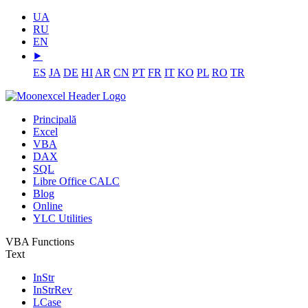
UA
RU
EN
⯈
ES
JA
DE
HI
AR
CN
PT
FR
IT
KO
PL
RO
TR
Principală
Excel
VBA
DAX
SQL
Libre Office CALC
Blog
Online
YLC Utilities
VBA Functions
Text
InStr
InStrRev
LCase