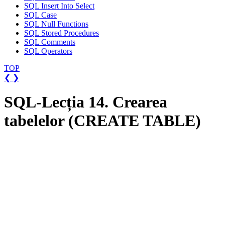
SQL Insert Into Select
SQL Case
SQL Null Functions
SQL Stored Procedures
SQL Comments
SQL Operators
TOP
❮
❯
SQL-Lecția 14. Crearea
tabelelor (CREATE TABLE)