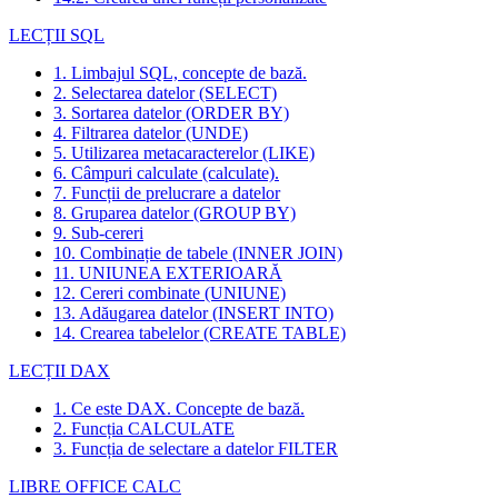
LECȚII SQL
1. Limbajul SQL, concepte de bază.
2. Selectarea datelor (SELECT)
3. Sortarea datelor (ORDER BY)
4. Filtrarea datelor (UNDE)
5. Utilizarea metacaracterelor (LIKE)
6. Câmpuri calculate (calculate).
7. Funcții de prelucrare a datelor
8. Gruparea datelor (GROUP BY)
9. Sub-cereri
10. Combinație de tabele (INNER JOIN)
11. UNIUNEA EXTERIOARĂ
12. Cereri combinate (UNIUNE)
13. Adăugarea datelor (INSERT INTO)
14. Crearea tabelelor (CREATE TABLE)
LECȚII DAX
1. Ce este DAX. Concepte de bază.
2. Funcția CALCULATE
3. Funcția de selectare a datelor FILTER
LIBRE OFFICE CALC