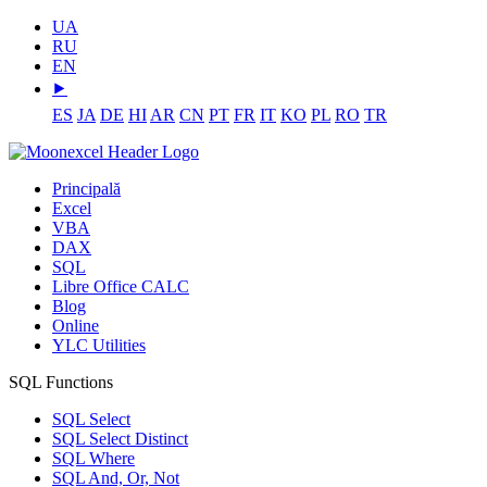
UA
RU
EN
⯈
ES
JA
DE
HI
AR
CN
PT
FR
IT
KO
PL
RO
TR
Principală
Excel
VBA
DAX
SQL
Libre Office CALC
Blog
Online
YLC Utilities
SQL Functions
SQL Select
SQL Select Distinct
SQL Where
SQL And, Or, Not