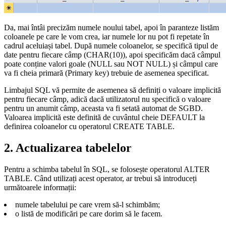
Da, mai întâi precizăm numele noului tabel, apoi în paranteze listăm
coloanele pe care le vom crea, iar numele lor nu pot fi repetate în
cadrul aceluiași tabel. După numele coloanelor, se specifică tipul de
date pentru fiecare câmp (CHAR(10)), apoi specificăm dacă câmpul
poate conține valori goale (NULL sau NOT NULL) și câmpul care
va fi cheia primară (Primary key) trebuie de asemenea specificat.
Limbajul SQL vă permite de asemenea să definiți o valoare implicită
pentru fiecare câmp, adică dacă utilizatorul nu specifică o valoare
pentru un anumit câmp, aceasta va fi setată automat de SGBD.
Valoarea implicită este definită de cuvântul cheie DEFAULT la
definirea coloanelor cu operatorul CREATE TABLE.
2. Actualizarea tabelelor
Pentru a schimba tabelul în SQL, se folosește operatorul ALTER
TABLE. Când utilizați acest operator, ar trebui să introduceți
următoarele informații:
numele tabelului pe care vrem să-l schimbăm;
o listă de modificări pe care dorim să le facem.