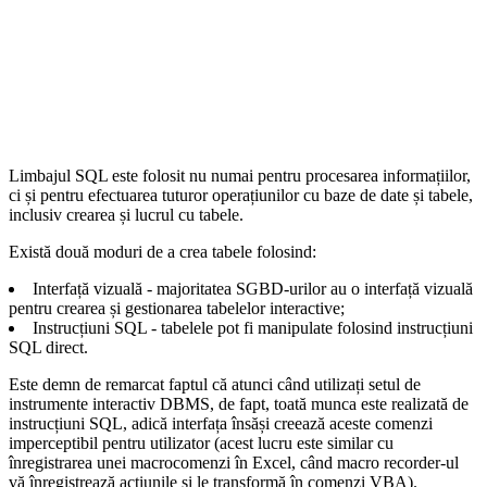
Limbajul SQL este folosit nu numai pentru procesarea informațiilor,
ci și pentru efectuarea tuturor operațiunilor cu baze de date și tabele,
inclusiv crearea și lucrul cu tabele.
Există două moduri de a crea tabele folosind:
Interfață vizuală - majoritatea SGBD-urilor au o interfață vizuală
pentru crearea și gestionarea tabelelor interactive;
Instrucțiuni SQL - tabelele pot fi manipulate folosind instrucțiuni
SQL direct.
Este demn de remarcat faptul că atunci când utilizați setul de
instrumente interactiv DBMS, de fapt, toată munca este realizată de
instrucțiuni SQL, adică interfața însăși creează aceste comenzi
imperceptibil pentru utilizator (acest lucru este similar cu
înregistrarea unei macrocomenzi în Excel, când macro recorder-ul
vă înregistrează acțiunile și le transformă în comenzi VBA).