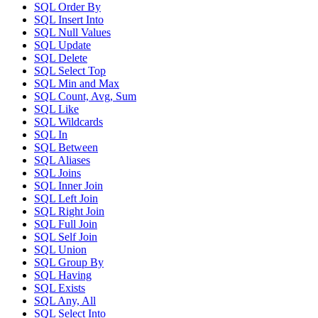
SQL Order By
SQL Insert Into
SQL Null Values
SQL Update
SQL Delete
SQL Select Top
SQL Min and Max
SQL Count, Avg, Sum
SQL Like
SQL Wildcards
SQL In
SQL Between
SQL Aliases
SQL Joins
SQL Inner Join
SQL Left Join
SQL Right Join
SQL Full Join
SQL Self Join
SQL Union
SQL Group By
SQL Having
SQL Exists
SQL Any, All
SQL Select Into