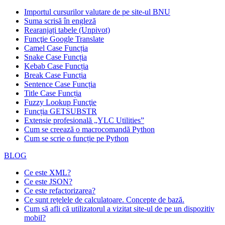
Importul cursurilor valutare de pe site-ul BNU
Suma scrisă în engleză
Rearanjați tabele (Unpivot)
Funcţie
Google Translate
Camel Case Funcția
Snake Case Funcția
Kebab Case Funcția
Break Case Funcția
Sentence Case Funcția
Title Case Funcția
Fuzzy Lookup
Funcţie
Funcția GETSUBSTR
Extensie profesională „YLC Utilities”
Cum se creează o macrocomandă Python
Cum se scrie o funcție pe Python
BLOG
Ce este XML?
Ce este JSON?
Ce este refactorizarea?
Ce sunt rețelele de calculatoare. Concepte de bază.
Cum să afli că utilizatorul a vizitat site-ul de pe un dispozitiv
mobil?