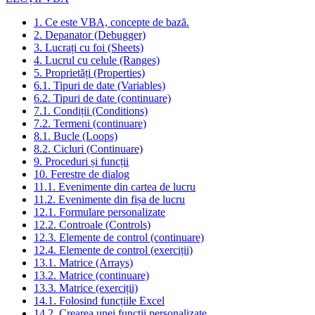
1. Ce este VBA, concepte de bază.
2. Depanator (Debugger)
3. Lucrați cu foi (Sheets)
4. Lucrul cu celule (Ranges)
5. Proprietăți (Properties)
6.1. Tipuri de date (Variables)
6.2. Tipuri de date (continuare)
7.1. Condiții (Conditions)
7.2. Termeni (continuare)
8.1. Bucle (Loops)
8.2. Cicluri (Continuare)
9. Proceduri și funcții
10. Ferestre de dialog
11.1. Evenimente din cartea de lucru
11.2. Evenimente din fișa de lucru
12.1. Formulare personalizate
12.2. Controale (Controls)
12.3. Elemente de control (continuare)
12.4. Elemente de control (exerciții)
13.1. Matrice (Arrays)
13.2. Matrice (continuare)
13.3. Matrice (exerciții)
14.1. Folosind funcțiile Excel
14.2. Crearea unei funcții personalizate