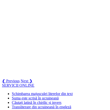
❮ Previous
Next ❯
SERVICII ONLINE
Schimbarea majusculei literelor din text
Suma este scrisă în ucraineană
Căutați latină în chirilic și invers
Transliterare din ucraineană în engleză