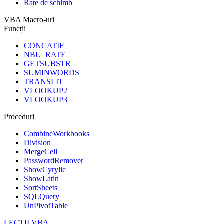
Rate de schimb
VBA Macro-uri
Funcții
CONCATIF
NBU_RATE
GETSUBSTR
SUMINWORDS
TRANSLIT
VLOOKUP2
VLOOKUP3
Proceduri
CombineWorkbooks
Division
MergeCell
PasswordRemover
ShowCyrylic
ShowLatin
SortSheets
SQLQuery
UnPivotTable
LECȚII VBA