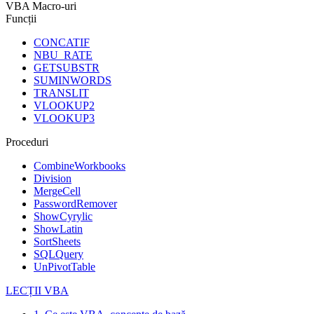
VBA Macro-uri
Funcții
CONCATIF
NBU_RATE
GETSUBSTR
SUMINWORDS
TRANSLIT
VLOOKUP2
VLOOKUP3
Proceduri
CombineWorkbooks
Division
MergeCell
PasswordRemover
ShowCyrylic
ShowLatin
SortSheets
SQLQuery
UnPivotTable
LECȚII VBA