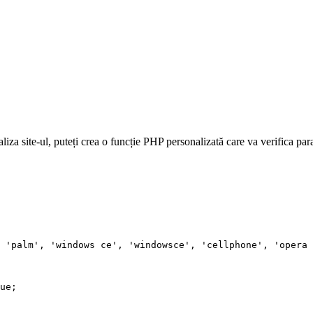
vizualiza site-ul, puteți crea o funcție PHP personalizată care va ver
 'palm', 'windows ce', 'windowsce', 'cellphone', 'opera 
ue;
