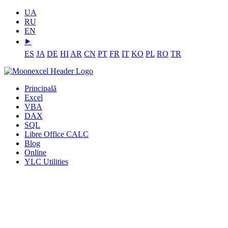
UA
RU
EN
⯈
ES
JA
DE
HI
AR
CN
PT
FR
IT
KO
PL
RO
TR
Principală
Excel
VBA
DAX
SQL
Libre Office CALC
Blog
Online
YLC Utilities