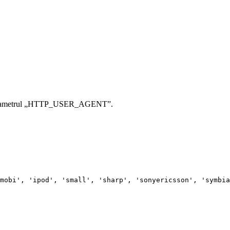
ifica parametrul „HTTP_USER_AGENT”.
mobi', 'ipod', 'small', 'sharp', 'sonyericsson', 'symbia