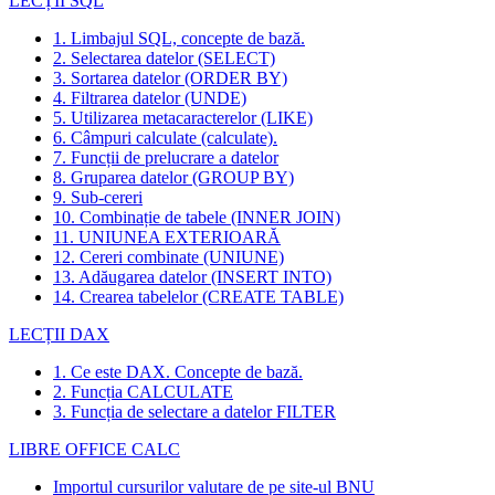
LECȚII SQL
1. Limbajul SQL, concepte de bază.
2. Selectarea datelor (SELECT)
3. Sortarea datelor (ORDER BY)
4. Filtrarea datelor (UNDE)
5. Utilizarea metacaracterelor (LIKE)
6. Câmpuri calculate (calculate).
7. Funcții de prelucrare a datelor
8. Gruparea datelor (GROUP BY)
9. Sub-cereri
10. Combinație de tabele (INNER JOIN)
11. UNIUNEA EXTERIOARĂ
12. Cereri combinate (UNIUNE)
13. Adăugarea datelor (INSERT INTO)
14. Crearea tabelelor (CREATE TABLE)
LECȚII DAX
1. Ce este DAX. Concepte de bază.
2. Funcția CALCULATE
3. Funcția de selectare a datelor FILTER
LIBRE OFFICE CALC
Importul cursurilor valutare de pe site-ul BNU