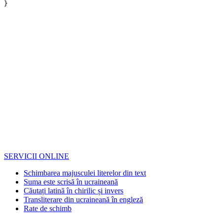
SERVICII ONLINE
Schimbarea majusculei literelor din text
Suma este scrisă în ucraineană
Căutați latină în chirilic și invers
Transliterare din ucraineană în engleză
Rate de schimb