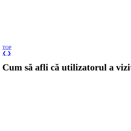
TOP
❮
❯
Cum să afli că utilizatorul a viz