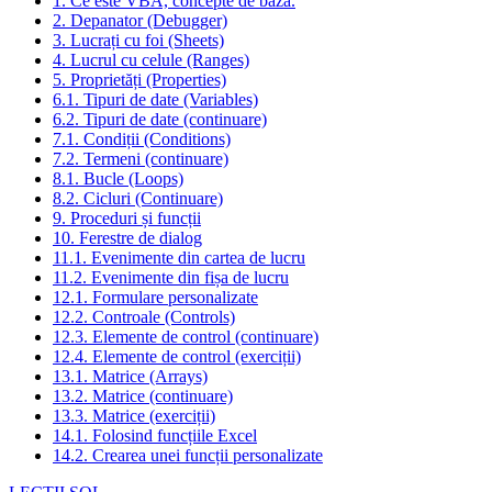
1. Ce este VBA, concepte de bază.
2. Depanator (Debugger)
3. Lucrați cu foi (Sheets)
4. Lucrul cu celule (Ranges)
5. Proprietăți (Properties)
6.1. Tipuri de date (Variables)
6.2. Tipuri de date (continuare)
7.1. Condiții (Conditions)
7.2. Termeni (continuare)
8.1. Bucle (Loops)
8.2. Cicluri (Continuare)
9. Proceduri și funcții
10. Ferestre de dialog
11.1. Evenimente din cartea de lucru
11.2. Evenimente din fișa de lucru
12.1. Formulare personalizate
12.2. Controale (Controls)
12.3. Elemente de control (continuare)
12.4. Elemente de control (exerciții)
13.1. Matrice (Arrays)
13.2. Matrice (continuare)
13.3. Matrice (exerciții)
14.1. Folosind funcțiile Excel
14.2. Crearea unei funcții personalizate