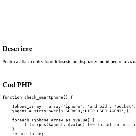
Descriere
Pentru a afla că utilizatorul folosește un dispozitiv mobil pentru a 
Cod PHP
function check_smartphone() {

    $phone_array = array('iphone', 'android', 'pocket',
    $agent = strtolower($_SERVER['HTTP_USER_AGENT']);

    foreach ($phone_array as $value) {

        if (strpos($agent, $value) !== false) return tr
    }

    return false;
