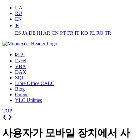
UA
RU
EN
⯈
ES
JA
DE
HI
AR
CN
PT
FR
IT
KO
PL
RO
TR
메인
Excel
VBA
DAX
SQL
Libre Office CALC
Blog
Online
YLC Utilities
TOP
❮
❯
사용자가 모바일 장치에서 사