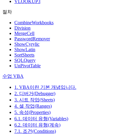
VLOOKUP3
절차
CombineWorkbooks
Division
MergeCell
PasswordRemover
ShowCyrylic
ShowLatin
SortSheets
SQLQuery
UnPivotTable
수업 VBA
1. VBA이란 기본 개념입니다.
2. 디버거(Debugger)
3. 시트 작업(Sheets)
4. 셀 작업(Ranges)
5. 속성(Properties)
6.1. 데이터 유형(Variables)
6.2. 데이터 유형(계속)
7.1. 조건(Conditions)