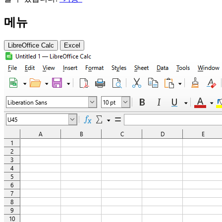
메뉴
LibreOffice Calc
Excel