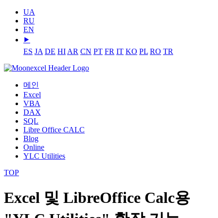
UA
RU
EN
⯈
ES
JA
DE
HI
AR
CN
PT
FR
IT
KO
PL
RO
TR
메인
Excel
VBA
DAX
SQL
Libre Office CALC
Blog
Online
YLC Utilities
TOP
Excel 및 LibreOffice Calc용