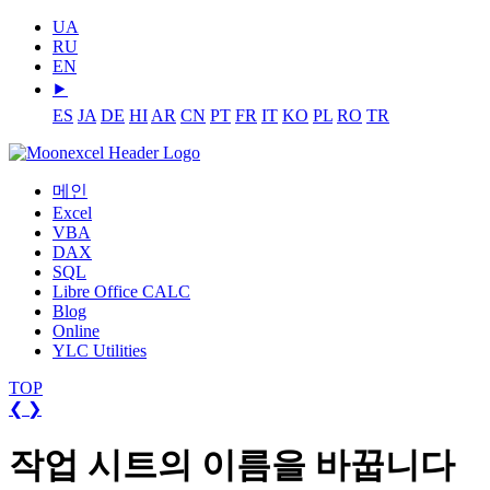
UA
RU
EN
⯈
ES
JA
DE
HI
AR
CN
PT
FR
IT
KO
PL
RO
TR
메인
Excel
VBA
DAX
SQL
Libre Office CALC
Blog
Online
YLC Utilities
TOP
❮
❯
작업 시트의 이름을 바꿉니다