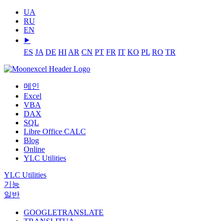
UA
RU
EN
⯈
ES
JA
DE
HI
AR
CN
PT
FR
IT
KO
PL
RO
TR
메인
Excel
VBA
DAX
SQL
Libre Office CALC
Blog
Online
YLC Utilities
YLC Utilities
기능
일반
GOOGLETRANSLATE