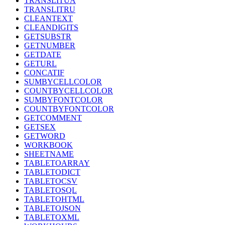
TRANSLITUA
TRANSLITRU
CLEANTEXT
CLEANDIGITS
GETSUBSTR
GETNUMBER
GETDATE
GETURL
CONCATIF
SUMBYCELLCOLOR
COUNTBYCELLCOLOR
SUMBYFONTCOLOR
COUNTBYFONTCOLOR
GETCOMMENT
GETSEX
GETWORD
WORKBOOK
SHEETNAME
TABLETOARRAY
TABLETODICT
TABLETOCSV
TABLETOSQL
TABLETOHTML
TABLETOJSON
TABLETOXML