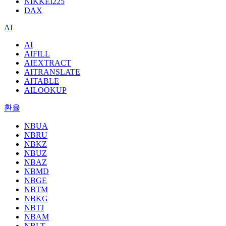
NIKKEI225
DAX
AI
AI
AIFILL
AIEXTRACT
AITRANSLATE
AITABLE
AILOOKUP
환율
NBUA
NBRU
NBKZ
NBUZ
NBAZ
NBMD
NBGE
NBTM
NBKG
NBTJ
NBAM
NBLT