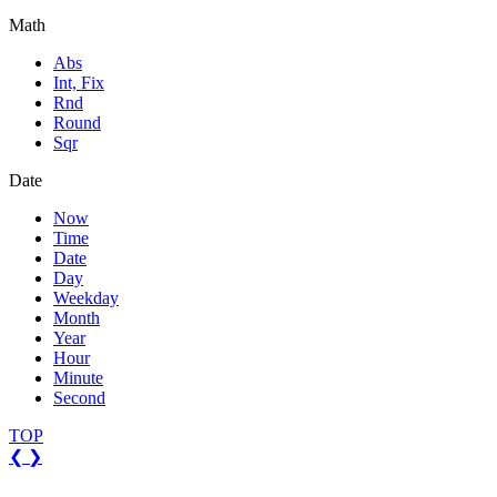
Math
Abs
Int, Fix
Rnd
Round
Sqr
Date
Now
Time
Date
Day
Weekday
Month
Year
Hour
Minute
Second
TOP
❮
❯