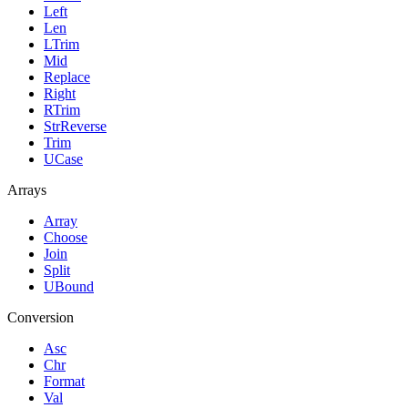
Left
Len
LTrim
Mid
Replace
Right
RTrim
StrReverse
Trim
UCase
Arrays
Array
Choose
Join
Split
UBound
Conversion
Asc
Chr
Format
Val