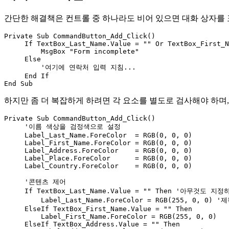
간단한 해결책은 컨트롤 중 하나라도 비어 있으면 대화 상자를
Private Sub CommandButton_Add_Click()

     If TextBox_Last_Name.Value = "" Or TextBox_First_N
         MsgBox "Form incomplete"

     Else

         '여기에 연락처 입력 지침...

     End If

하지만 좀 더 복잡하게 하려면 각 요소를 별도로 검사해야 하며,
Private Sub CommandButton_Add_Click()

     '이름 색상을 검정색으로 설정

     Label_Last_Name.ForeColor  = RGB(0, 0, 0)

     Label_First_Name.ForeColor = RGB(0, 0, 0)

     Label_Address.ForeColor    = RGB(0, 0, 0)

     Label_Place.ForeColor      = RGB(0, 0, 0)

     Label_Country.ForeColor    = RGB(0, 0, 0)

     '콘텐츠 제어

     If TextBox_Last_Name.Value = "" Then '아무것도 지
         Label_Last_Name.ForeColor = RGB(255, 0, 0
     ElseIf TextBox_First_Name.Value = "" Then

         Label_First_Name.ForeColor = RGB(255, 0, 0)

     ElseIf TextBox_Address.Value = "" Then
