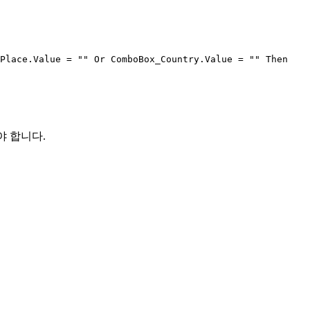
Place.Value = "" Or ComboBox_Country.Value = "" Then

야 합니다.