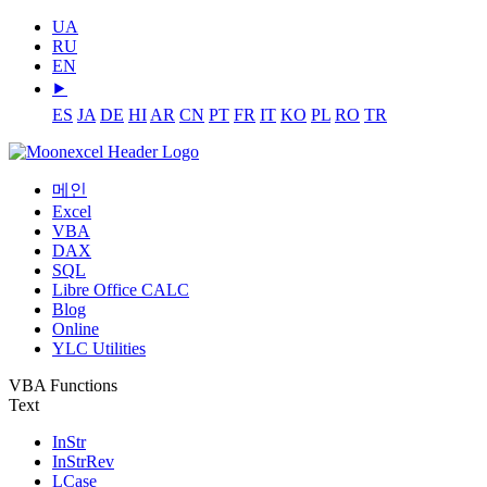
UA
RU
EN
⯈
ES
JA
DE
HI
AR
CN
PT
FR
IT
KO
PL
RO
TR
메인
Excel
VBA
DAX
SQL
Libre Office CALC
Blog
Online
YLC Utilities
VBA Functions
Text
InStr
InStrRev
LCase