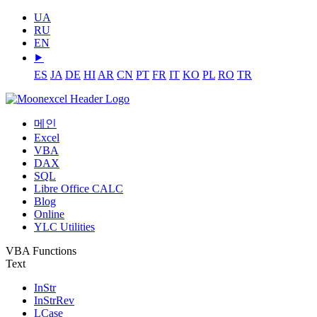
UA
RU
EN
⯈
ES
JA
DE
HI
AR
CN
PT
FR
IT
KO
PL
RO
TR
메인
Excel
VBA
DAX
SQL
Libre Office CALC
Blog
Online
YLC Utilities
VBA Functions
Text
InStr
InStrRev
LCase