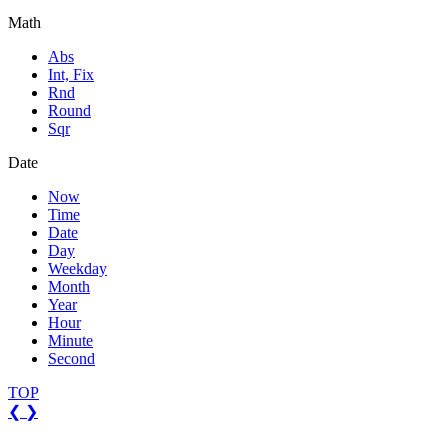
Math
Abs
Int, Fix
Rnd
Round
Sqr
Date
Now
Time
Date
Day
Weekday
Month
Year
Hour
Minute
Second
TOP
❮
❯