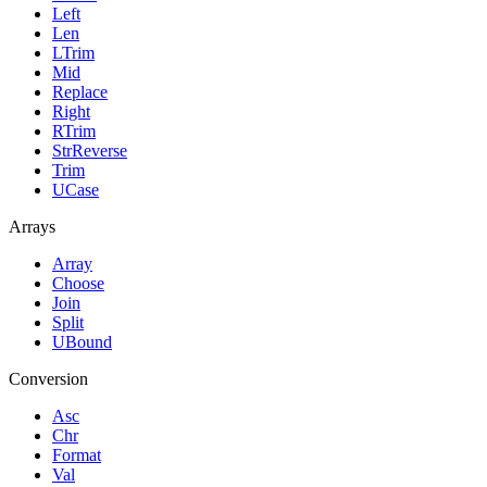
Left
Len
LTrim
Mid
Replace
Right
RTrim
StrReverse
Trim
UCase
Arrays
Array
Choose
Join
Split
UBound
Conversion
Asc
Chr
Format
Val