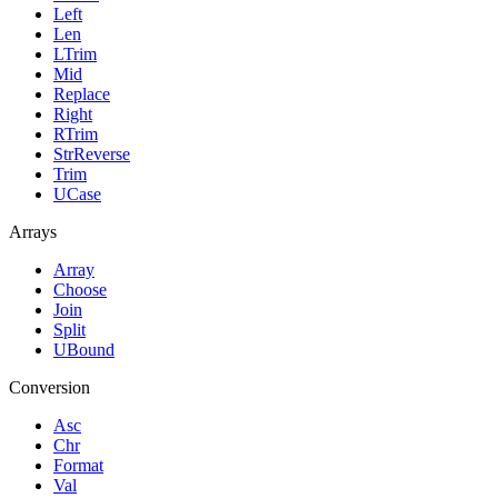
Left
Len
LTrim
Mid
Replace
Right
RTrim
StrReverse
Trim
UCase
Arrays
Array
Choose
Join
Split
UBound
Conversion
Asc
Chr
Format
Val