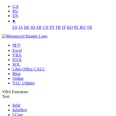
UA
RU
EN
⯈
ES
JA
DE
HI
AR
CN
PT
FR
IT
KO
PL
RO
TR
메인
Excel
VBA
DAX
SQL
Libre Office CALC
Blog
Online
YLC Utilities
VBA Functions
Text
InStr
InStrRev
LCase