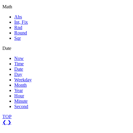
Math
Abs
Int, Fix
Rnd
Round
Sqr
Date
Now
Time
Date
Day
Weekday
Month
Year
Hour
Minute
Second
TOP
❮
❯