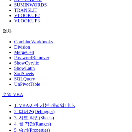
SUMINWORDS
TRANSLIT
VLOOKUP2
VLOOKUP3
절차
CombineWorkbooks
Division
MergeCell
PasswordRemover
ShowCyrylic
ShowLatin
SortSheets
SQLQuery
UnPivotTable
수업 VBA
1. VBA이란 기본 개념입니다.
2. 디버거(Debugger)
3. 시트 작업(Sheets)
4. 셀 작업(Ranges)
5. 속성(Properties)