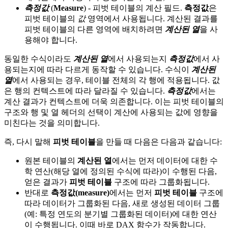
측정값
(
Measure
) - 피벗 테이블의 계산 필드.
측정값
은
피벗 테이블의
값
영역에서 사용됩니다. 계산된 결과를
피벗 테이블의 다른 영역에 배치하려면
계산된 열
을 사
용해야 합니다.
동일한 수식이라도
계산된 열
에서 사용되는지
측정값
에서 사
용되는지에 따라 다르게 동작할 수 있습니다. 수식이
계산된
열
에서 사용되는 경우, 테이블 전체의 각 행에 적용됩니다. 값
은 행의 컨텍스트에 따라 달라질 수 있습니다.
측정값
에서는
계산 결과가 컨텍스트에 더욱 의존합니다. 이는 피벗 테이블의
구조와 행 및 열 헤더의 선택이 계산에 사용되는 값에 영향을
미친다는 것을 의미합니다.
즉, 다시 말해
피벗 테이블
을 만들 때 다음은 다음과 같습니다:
원본 테이블의
계산된 열
에서는 먼저 데이터에 대한 수
학 연산(해당 열에 정의된 수식에 따라)이 수행된 다음,
얻은 결과가
피벗 테이블
구조에 따라 그룹화됩니다.
반대로
측정값(measure)
에서는 먼저
피벗 테이블
구조에
따라 데이터가 그룹화된 다음, 새로 생성된 데이터 그룹
(예: 특정 연도의 분기별 그룹화된 데이터)에 대한 연산
이 수행됩니다. 이때 바로 DAX 함수가 작동합니다.