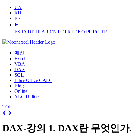
UA
RU
EN
⯈
ES
JA
DE
HI
AR
CN
PT
FR
IT
KO
PL
RO
TR
메인
Excel
VBA
DAX
SQL
Libre Office CALC
Blog
Online
YLC Utilities
TOP
❮
❯
DAX-강의 1. DAX란 무엇인가.