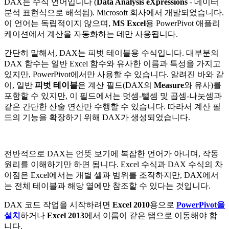
DAX는 수식 언어입니다 (
Data Analysis eXpressions
- 데이터
분석 표현식으로 해석됨). Microsoft 회사에서 개발되었습니다.
이 언어는 독립적이지 않으며,
MS Excel
용 PowerPivot 애플리
케이션에서 계산을 자동화하는 데만 사용됩니다.
간단히 말해서, DAX는 피벗 테이블용 수식입니다. 대부분의
DAX 함수는 일반 Excel 함수와 유사한 이름과 특성을 가지고
있지만, PowerPivot에서만 사용할 수 있습니다. 알려진 바와 같
이, 일반
피벗 테이블
은 계산 필드(DAX의
Measure
와 유사)를
포함할 수 있지만, 이 필드에서는 덧셈-뺄셈 및 곱셈-나눗셈과
같은 간단한 산술 연산만 수행할 수 있습니다. 따라서 계산 필
드의 기능을 확장하기 위해 DAX가 생성되었습니다.
전반적으로 DAX는 언뜻 보기에 복잡한 언어가 아니며, 작동
원리를 이해하기만 하면 됩니다. Excel 수식과 DAX 수식의 차
이점은 Excel에서는 개별 셀과 범위를 조작하지만, DAX에서
는 전체 테이블과 해당 열에만 참조할 수 있다는 것입니다.
DAX 코드 작업을 시작하려면
Excel 2010
용으로
PowerPivot을
설치
하거나
Excel 2013
에서 이름이 같은 탭으로 이동해야 합
니다.