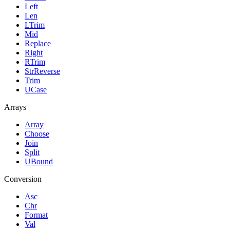
Left
Len
LTrim
Mid
Replace
Right
RTrim
StrReverse
Trim
UCase
Arrays
Array
Choose
Join
Split
UBound
Conversion
Asc
Chr
Format
Val