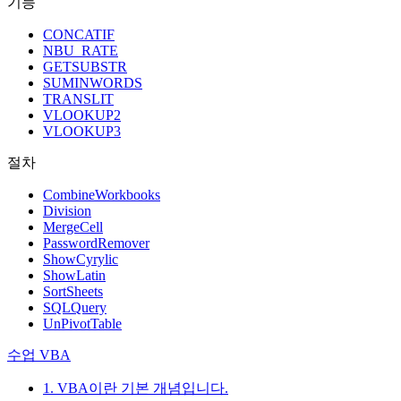
기능
CONCATIF
NBU_RATE
GETSUBSTR
SUMINWORDS
TRANSLIT
VLOOKUP2
VLOOKUP3
절차
CombineWorkbooks
Division
MergeCell
PasswordRemover
ShowCyrylic
ShowLatin
SortSheets
SQLQuery
UnPivotTable
수업 VBA
1. VBA이란 기본 개념입니다.