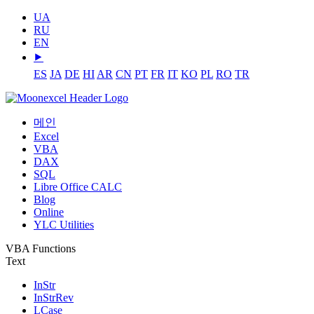
UA
RU
EN
⯈
ES
JA
DE
HI
AR
CN
PT
FR
IT
KO
PL
RO
TR
메인
Excel
VBA
DAX
SQL
Libre Office CALC
Blog
Online
YLC Utilities
VBA Functions
Text
InStr
InStrRev
LCase