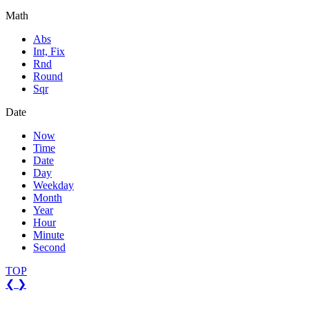
Math
Abs
Int, Fix
Rnd
Round
Sqr
Date
Now
Time
Date
Day
Weekday
Month
Year
Hour
Minute
Second
TOP
❮
❯