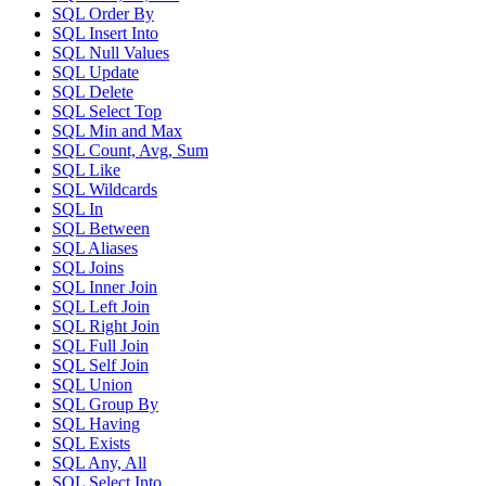
SQL Order By
SQL Insert Into
SQL Null Values
SQL Update
SQL Delete
SQL Select Top
SQL Min and Max
SQL Count, Avg, Sum
SQL Like
SQL Wildcards
SQL In
SQL Between
SQL Aliases
SQL Joins
SQL Inner Join
SQL Left Join
SQL Right Join
SQL Full Join
SQL Self Join
SQL Union
SQL Group By
SQL Having
SQL Exists
SQL Any, All
SQL Select Into