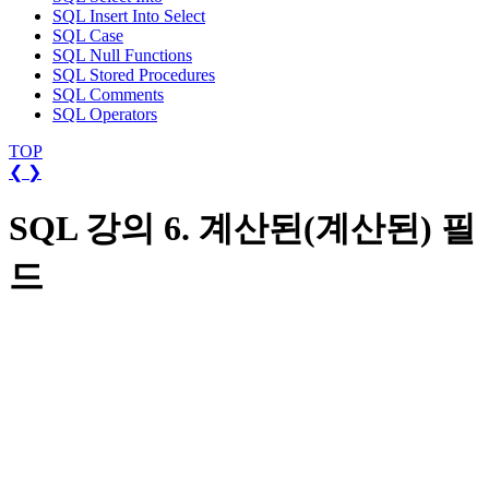
SQL Insert Into Select
SQL Case
SQL Null Functions
SQL Stored Procedures
SQL Comments
SQL Operators
TOP
❮
❯
SQL 강의 6. 계산된(계산된) 필
드