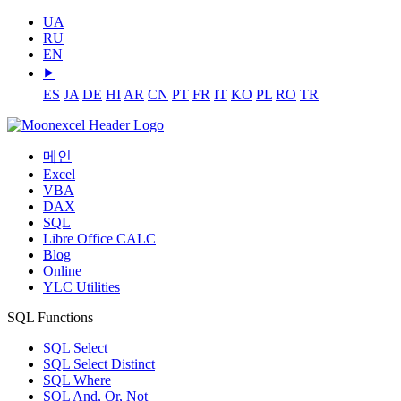
UA
RU
EN
⯈
ES
JA
DE
HI
AR
CN
PT
FR
IT
KO
PL
RO
TR
메인
Excel
VBA
DAX
SQL
Libre Office CALC
Blog
Online
YLC Utilities
SQL Functions
SQL Select
SQL Select Distinct
SQL Where
SQL And, Or, Not