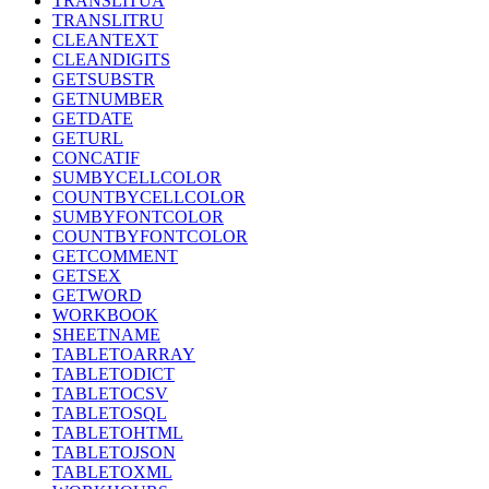
TRANSLITUA
TRANSLITRU
CLEANTEXT
CLEANDIGITS
GETSUBSTR
GETNUMBER
GETDATE
GETURL
CONCATIF
SUMBYCELLCOLOR
COUNTBYCELLCOLOR
SUMBYFONTCOLOR
COUNTBYFONTCOLOR
GETCOMMENT
GETSEX
GETWORD
WORKBOOK
SHEETNAME
TABLETOARRAY
TABLETODICT
TABLETOCSV
TABLETOSQL
TABLETOHTML
TABLETOJSON
TABLETOXML