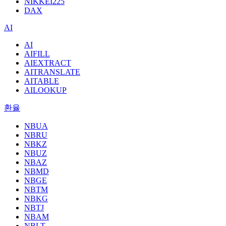
NIKKEI225
DAX
AI
AI
AIFILL
AIEXTRACT
AITRANSLATE
AITABLE
AILOOKUP
환율
NBUA
NBRU
NBKZ
NBUZ
NBAZ
NBMD
NBGE
NBTM
NBKG
NBTJ
NBAM
NBLT