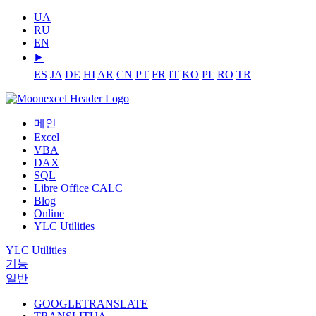
UA
RU
EN
⯈
ES
JA
DE
HI
AR
CN
PT
FR
IT
KO
PL
RO
TR
메인
Excel
VBA
DAX
SQL
Libre Office CALC
Blog
Online
YLC Utilities
YLC Utilities
기능
일반
GOOGLETRANSLATE