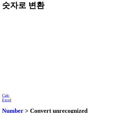
숫자로 변환
Calc
Excel
Number
> Convert unrecognized