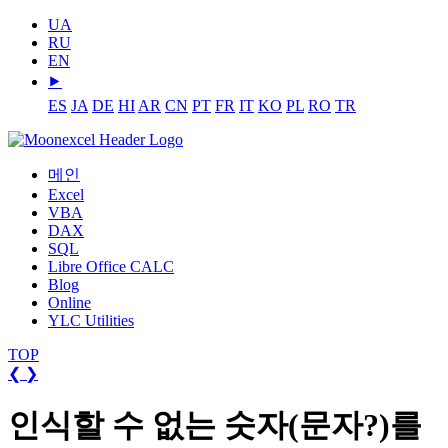
UA
RU
EN
⯈
ES
JA
DE
HI
AR
CN
PT
FR
IT
KO
PL
RO
TR
메인
Excel
VBA
DAX
SQL
Libre Office CALC
Blog
Online
YLC Utilities
TOP
❮
❯
인식할 수 없는 숫자(문자?)를