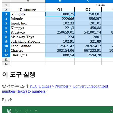
이 도구 실행
딸깍 하는 소리
YLC Utilities > Number > Convert unrecognized
numbers (text?) to numbers
:
Excel: