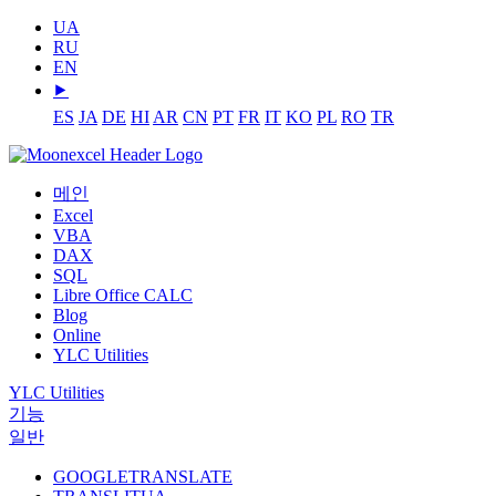
UA
RU
EN
⯈
ES
JA
DE
HI
AR
CN
PT
FR
IT
KO
PL
RO
TR
메인
Excel
VBA
DAX
SQL
Libre Office CALC
Blog
Online
YLC Utilities
YLC Utilities
기능
일반
GOOGLETRANSLATE