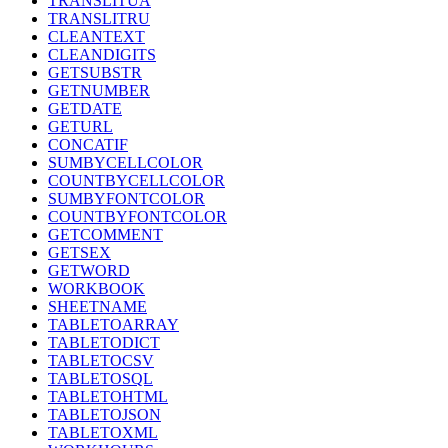
TRANSLITUA
TRANSLITRU
CLEANTEXT
CLEANDIGITS
GETSUBSTR
GETNUMBER
GETDATE
GETURL
CONCATIF
SUMBYCELLCOLOR
COUNTBYCELLCOLOR
SUMBYFONTCOLOR
COUNTBYFONTCOLOR
GETCOMMENT
GETSEX
GETWORD
WORKBOOK
SHEETNAME
TABLETOARRAY
TABLETODICT
TABLETOCSV
TABLETOSQL
TABLETOHTML
TABLETOJSON
TABLETOXML