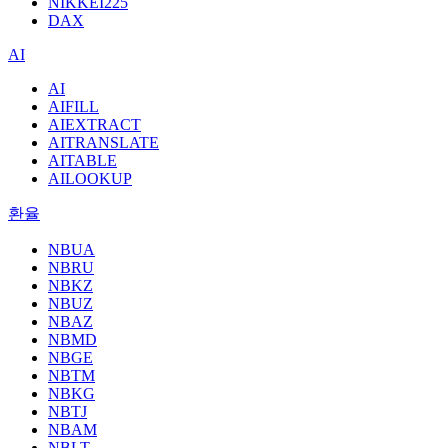
NIKKEI225
DAX
AI
AI
AIFILL
AIEXTRACT
AITRANSLATE
AITABLE
AILOOKUP
환율
NBUA
NBRU
NBKZ
NBUZ
NBAZ
NBMD
NBGE
NBTM
NBKG
NBTJ
NBAM
NBLT