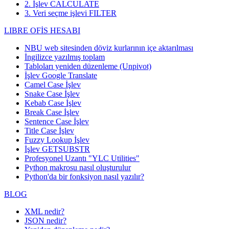
2. İşlev CALCULATE
3. Veri seçme işlevi FILTER
LIBRE OFİS HESABI
NBU web sitesinden döviz kurlarının içe aktarılması
İngilizce yazılmış toplam
Tabloları yeniden düzenleme (Unpivot)
İşlev
Google Translate
Camel Case İşlev
Snake Case İşlev
Kebab Case İşlev
Break Case İşlev
Sentence Case İşlev
Title Case İşlev
Fuzzy Lookup
İşlev
İşlev GETSUBSTR
Profesyonel Uzantı "YLC Utilities"
Python makrosu nasıl oluşturulur
Python'da bir fonksiyon nasıl yazılır?
BLOG
XML nedir?
JSON nedir?