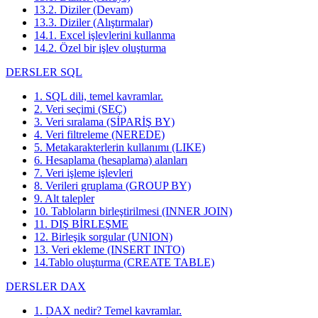
13.2. Diziler (Devam)
13.3. Diziler (Alıştırmalar)
14.1. Excel işlevlerini kullanma
14.2. Özel bir işlev oluşturma
DERSLER SQL
1. SQL dili, temel kavramlar.
2. Veri seçimi (SEÇ)
3. Veri sıralama (SİPARİŞ BY)
4. Veri filtreleme (NEREDE)
5. Metakarakterlerin kullanımı (LIKE)
6. Hesaplama (hesaplama) alanları
7. Veri işleme işlevleri
8. Verileri gruplama (GROUP BY)
9. Alt talepler
10. Tabloların birleştirilmesi (INNER JOIN)
11. DIŞ BİRLEŞME
12. Birleşik sorgular (UNION)
13. Veri ekleme (INSERT INTO)
14.Tablo oluşturma (CREATE TABLE)
DERSLER DAX
1. DAX nedir? Temel kavramlar.