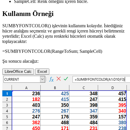
SampleCell:
Renk örneğini içeren hücre.
Kullanım Örneği
SUMBYFONTCOLOR() işlevinin kullanımı kolaydır. İstediğiniz
hücre aralığını seçmeniz ve gerekli rengi içeren hücreyi belirtmeniz
yeterlidir; Excel (Calc) aynı renkteki hücreleri otomatik olarak
toplayacaktır:
=SUMBYFONTCOLOR(
RangeToSum
;
SampleCell
)
Şu sonucu alacağız:
LibreOffice Calc
Excel