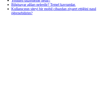
Yeniden düzenleme nedir?
Bilgisayar ağları nelerdir? Temel kavramlar.
Kullanıcının siteyi bir mobil cihazdan ziyaret ettiğini nasıl
öğrenebilirim?