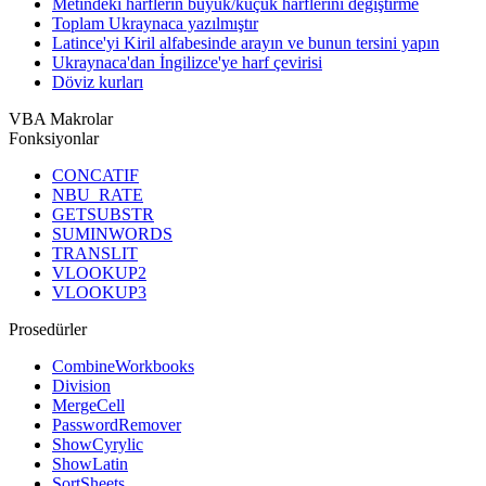
Metindeki harflerin büyük/küçük harflerini değiştirme
Toplam Ukraynaca yazılmıştır
Latince'yi Kiril alfabesinde arayın ve bunun tersini yapın
Ukraynaca'dan İngilizce'ye harf çevirisi
Döviz kurları
VBA Makrolar
Fonksiyonlar
CONCATIF
NBU_RATE
GETSUBSTR
SUMINWORDS
TRANSLIT
VLOOKUP2
VLOOKUP3
Prosedürler
CombineWorkbooks
Division
MergeCell
PasswordRemover
ShowCyrylic
ShowLatin
SortSheets