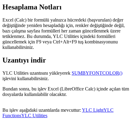
Hesaplama Notları
Excel (Calc) bir formülü yalnızca hücredeki (başvurulan) değer
değiştiğinde yeniden hesapladığı için, renkler değiştiğinde değil,
bazı çalışma sayfası formülleri her zaman güncellenmek üzere
tetiklenmez. Bu durumda, YLC Utilities içindeki formülleri
güncellemek için F9 veya Ctrl+Alt+F9 tuş kombinasyonunu
kullanabilirsiniz.
Uzantıyı indir
YLC Utilities uzantısını yükleyerek
SUMBYFONTCOLOR()
işlevini kullanabilirsiniz.
Bundan sonra, bu işlev Excel (LibreOffice Calc) içinde açılan tüm
dosyalarda kullanılabilir olacaktır.
Bu işlev aşağıdaki uzantılarda mevcuttur:
YLC Light
YLC
Functions
YLC Utilities