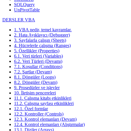
SQLQuery
UnPivotTable
DERSLER VBA
1. VBA nedir, temel kavramlar.
2. Hata Ayıklayıcı (Debugger)
3. Sayfalarla çalışın (Sheets)
4. Hücrelerle çalışma (Ranges)
5. Özellikler (Properties)
6.1. Veri türleri (Variables)
6.2. Veri Türleri (Devamı)
7.1. Koşullar (Conditions)
7.2. Şartlar (Devam)
8.1. Döngüler (Loops)
8.2. Döngüler (Devam)
9. Prosedürler ve işlevler
10. İletişim pencereleri
11.1. Çalışma kitabı etkinlikleri
11.2. Çalışma sayfası etkinlikleri
12.1. Özel formlar
12.2. Kontroller (Controls)
12.3. Kontrol elemanları (Devam)
12.4. Kontrol elemanları (Alıştırmalar)
13.1. Diziler (Arrays)