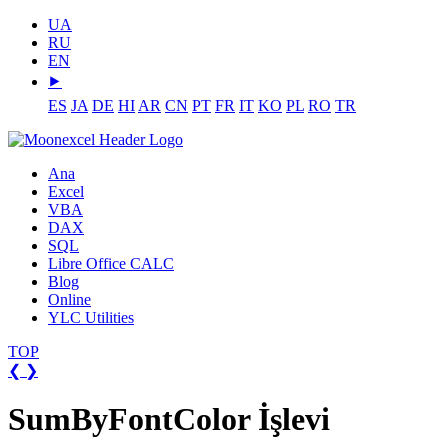
UA
RU
EN
⯈
ES
JA
DE
HI
AR
CN
PT
FR
IT
KO
PL
RO
TR
Ana
Excel
VBA
DAX
SQL
Libre Office CALC
Blog
Online
YLC Utilities
TOP
❮
❯
SumByFontColor İşlevi