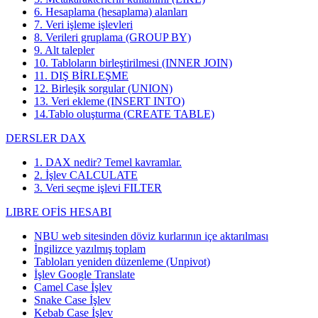
6. Hesaplama (hesaplama) alanları
7. Veri işleme işlevleri
8. Verileri gruplama (GROUP BY)
9. Alt talepler
10. Tabloların birleştirilmesi (INNER JOIN)
11. DIŞ BİRLEŞME
12. Birleşik sorgular (UNION)
13. Veri ekleme (INSERT INTO)
14.Tablo oluşturma (CREATE TABLE)
DERSLER DAX
1. DAX nedir? Temel kavramlar.
2. İşlev CALCULATE
3. Veri seçme işlevi FILTER
LIBRE OFİS HESABI
NBU web sitesinden döviz kurlarının içe aktarılması
İngilizce yazılmış toplam
Tabloları yeniden düzenleme (Unpivot)
İşlev
Google Translate
Camel Case İşlev
Snake Case İşlev
Kebab Case İşlev