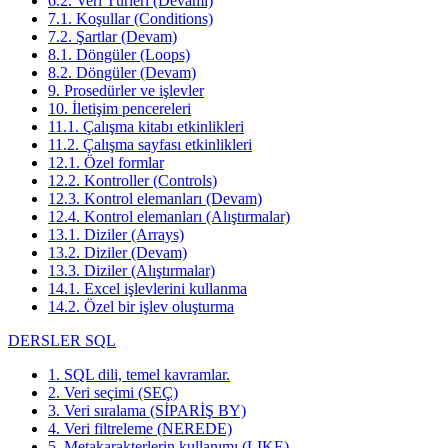
6.2. Veri Türleri (Devamı)
7.1. Koşullar (Conditions)
7.2. Şartlar (Devam)
8.1. Döngüler (Loops)
8.2. Döngüler (Devam)
9. Prosedürler ve işlevler
10. İletişim pencereleri
11.1. Çalışma kitabı etkinlikleri
11.2. Çalışma sayfası etkinlikleri
12.1. Özel formlar
12.2. Kontroller (Controls)
12.3. Kontrol elemanları (Devam)
12.4. Kontrol elemanları (Alıştırmalar)
13.1. Diziler (Arrays)
13.2. Diziler (Devam)
13.3. Diziler (Alıştırmalar)
14.1. Excel işlevlerini kullanma
14.2. Özel bir işlev oluşturma
DERSLER SQL
1. SQL dili, temel kavramlar.
2. Veri seçimi (SEÇ)
3. Veri sıralama (SİPARİŞ BY)
4. Veri filtreleme (NEREDE)
5. Metakarakterlerin kullanımı (LIKE)