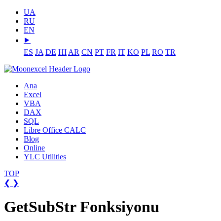
UA
RU
EN
⯈
ES
JA
DE
HI
AR
CN
PT
FR
IT
KO
PL
RO
TR
Ana
Excel
VBA
DAX
SQL
Libre Office CALC
Blog
Online
YLC Utilities
TOP
❮
❯
GetSubStr Fonksiyonu