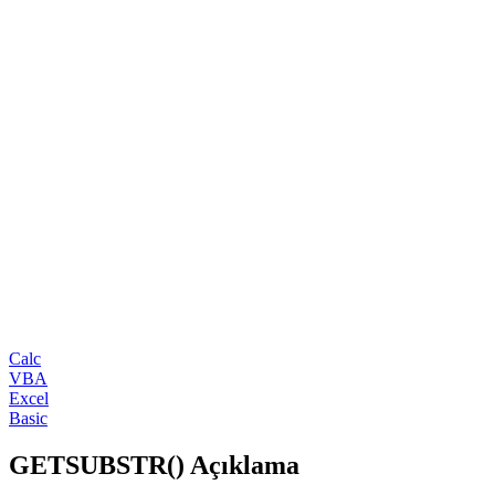
Calc
VBA
Excel
Basic
GETSUBSTR() Açıklama