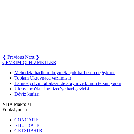
❮ Previous
Next ❯
ÇEVRİMİÇİ HİZMETLER
Metindeki harflerin büyük/küçük harflerini değiştirme
Toplam Ukraynaca yazılmıştır
Latince'yi Kiril alfabesinde arayın ve bunun tersini yapın
Ukraynaca'dan İngilizce'ye harf çevirisi
Döviz kurları
VBA Makrolar
Fonksiyonlar
CONCATIF
NBU_RATE
GETSUBSTR