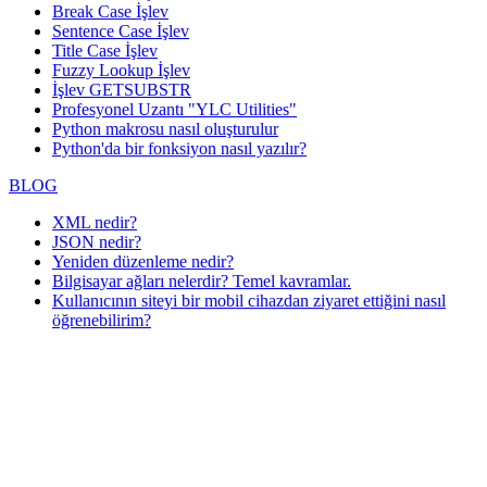
Break Case İşlev
Sentence Case İşlev
Title Case İşlev
Fuzzy Lookup
İşlev
İşlev GETSUBSTR
Profesyonel Uzantı "YLC Utilities"
Python makrosu nasıl oluşturulur
Python'da bir fonksiyon nasıl yazılır?
BLOG
XML nedir?
JSON nedir?
Yeniden düzenleme nedir?
Bilgisayar ağları nelerdir? Temel kavramlar.
Kullanıcının siteyi bir mobil cihazdan ziyaret ettiğini nasıl
öğrenebilirim?