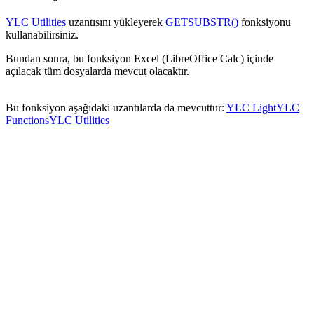
YLC Utilities
uzantısını yükleyerek
GETSUBSTR()
fonksiyonu
kullanabilirsiniz.
Bundan sonra, bu fonksiyon Excel (LibreOffice Calc) içinde
açılacak tüm dosyalarda mevcut olacaktır.
Bu fonksiyon aşağıdaki uzantılarda da mevcuttur:
YLC Light
YLC
Functions
YLC Utilities