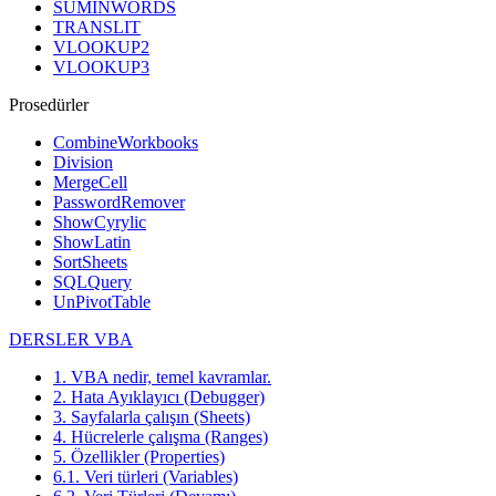
SUMINWORDS
TRANSLIT
VLOOKUP2
VLOOKUP3
Prosedürler
CombineWorkbooks
Division
MergeCell
PasswordRemover
ShowCyrylic
ShowLatin
SortSheets
SQLQuery
UnPivotTable
DERSLER VBA
1. VBA nedir, temel kavramlar.
2. Hata Ayıklayıcı (Debugger)
3. Sayfalarla çalışın (Sheets)
4. Hücrelerle çalışma (Ranges)
5. Özellikler (Properties)
6.1. Veri türleri (Variables)