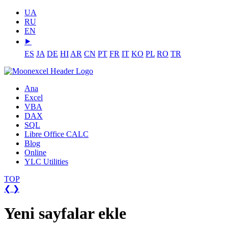
UA
RU
EN
⯈
ES
JA
DE
HI
AR
CN
PT
FR
IT
KO
PL
RO
TR
Ana
Excel
VBA
DAX
SQL
Libre Office CALC
Blog
Online
YLC Utilities
TOP
❮
❯
Yeni sayfalar ekle