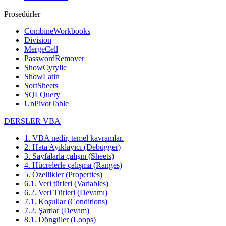
Prosedürler
CombineWorkbooks
Division
MergeCell
PasswordRemover
ShowCyrylic
ShowLatin
SortSheets
SQLQuery
UnPivotTable
DERSLER VBA
1. VBA nedir, temel kavramlar.
2. Hata Ayıklayıcı (Debugger)
3. Sayfalarla çalışın (Sheets)
4. Hücrelerle çalışma (Ranges)
5. Özellikler (Properties)
6.1. Veri türleri (Variables)
6.2. Veri Türleri (Devamı)
7.1. Koşullar (Conditions)
7.2. Şartlar (Devam)
8.1. Döngüler (Loops)