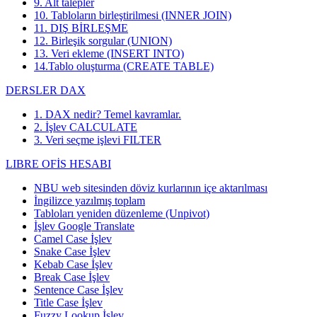
9. Alt talepler
10. Tabloların birleştirilmesi (INNER JOIN)
11. DIŞ BİRLEŞME
12. Birleşik sorgular (UNION)
13. Veri ekleme (INSERT INTO)
14.Tablo oluşturma (CREATE TABLE)
DERSLER DAX
1. DAX nedir? Temel kavramlar.
2. İşlev CALCULATE
3. Veri seçme işlevi FILTER
LIBRE OFİS HESABI
NBU web sitesinden döviz kurlarının içe aktarılması
İngilizce yazılmış toplam
Tabloları yeniden düzenleme (Unpivot)
İşlev
Google Translate
Camel Case İşlev
Snake Case İşlev
Kebab Case İşlev
Break Case İşlev
Sentence Case İşlev
Title Case İşlev
Fuzzy Lookup
İşlev