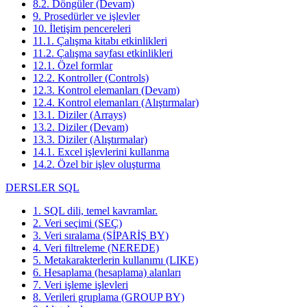
8.2. Döngüler (Devam)
9. Prosedürler ve işlevler
10. İletişim pencereleri
11.1. Çalışma kitabı etkinlikleri
11.2. Çalışma sayfası etkinlikleri
12.1. Özel formlar
12.2. Kontroller (Controls)
12.3. Kontrol elemanları (Devam)
12.4. Kontrol elemanları (Alıştırmalar)
13.1. Diziler (Arrays)
13.2. Diziler (Devam)
13.3. Diziler (Alıştırmalar)
14.1. Excel işlevlerini kullanma
14.2. Özel bir işlev oluşturma
DERSLER SQL
1. SQL dili, temel kavramlar.
2. Veri seçimi (SEÇ)
3. Veri sıralama (SİPARİŞ BY)
4. Veri filtreleme (NEREDE)
5. Metakarakterlerin kullanımı (LIKE)
6. Hesaplama (hesaplama) alanları
7. Veri işleme işlevleri
8. Verileri gruplama (GROUP BY)