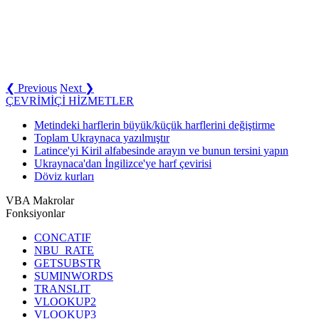
❮ Previous
Next ❯
ÇEVRİMİÇİ HİZMETLER
Metindeki harflerin büyük/küçük harflerini değiştirme
Toplam Ukraynaca yazılmıştır
Latince'yi Kiril alfabesinde arayın ve bunun tersini yapın
Ukraynaca'dan İngilizce'ye harf çevirisi
Döviz kurları
VBA Makrolar
Fonksiyonlar
CONCATIF
NBU_RATE
GETSUBSTR
SUMINWORDS
TRANSLIT
VLOOKUP2
VLOOKUP3