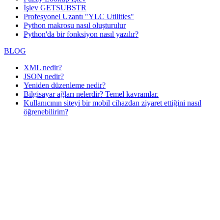
İşlev GETSUBSTR
Profesyonel Uzantı "YLC Utilities"
Python makrosu nasıl oluşturulur
Python'da bir fonksiyon nasıl yazılır?
BLOG
XML nedir?
JSON nedir?
Yeniden düzenleme nedir?
Bilgisayar ağları nelerdir? Temel kavramlar.
Kullanıcının siteyi bir mobil cihazdan ziyaret ettiğini nasıl
öğrenebilirim?