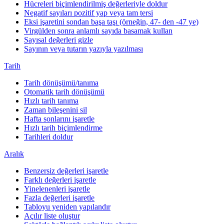
Hücreleri biçimlendirilmiş değerleriyle doldur
Negatif sayıları pozitif yap veya tam tersi
Eksi işaretini sondan başa taşı (örneğin, 47- den -47 ye)
Virgülden sonra anlamlı sayıda basamak kullan
Sayısal değerleri gizle
Sayının veya tutarın yazıyla yazılması
Tarih
Tarih dönüşümü/tanıma
Otomatik tarih dönüşümü
Hızlı tarih tanıma
Zaman bileşenini sil
Hafta sonlarını işaretle
Hızlı tarih biçimlendirme
Tarihleri doldur
Aralık
Benzersiz değerleri işaretle
Farklı değerleri işaretle
Yinelenenleri işaretle
Fazla değerleri işaretle
Tabloyu yeniden yapılandır
Açılır liste oluştur