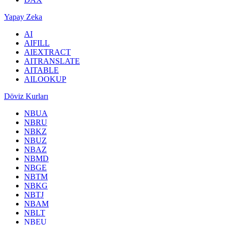
Yapay Zeka
AI
AIFILL
AIEXTRACT
AITRANSLATE
AITABLE
AILOOKUP
Döviz Kurları
NBUA
NBRU
NBKZ
NBUZ
NBAZ
NBMD
NBGE
NBTM
NBKG
NBTJ
NBAM
NBLT
NBEU