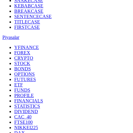
SNAKECASE
KEBABCASE
BREAKCASE
SENTENCECASE
TITLECASE
FIRSTCASE
Piyasalar
YFINANCE
FOREX
CRYPTO
STOCK
BONDS
OPTIONS
FUTURES
ETF
FUNDS
PROFILE
FINANCIALS
STATISTICS
DIVIDEND
CAC_40
FTSE100
NIKKEI225
DAX