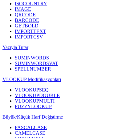
ISOCOUNTRY
IMAGE
QRCODE
BARCODE
GETBOLD
IMPORTTEXT
IMPORTCSV
Yazıyla Tutar
SUMINWORDS
SUMINWORDSVAT
SPELLNUMBER
VLOOKUP Modifikasyonları
VLOOKUPSEQ
VLOOKUPDOUBLE
VLOOKUPMULTI
FUZZYLOOKUP
Büyük/Küçük Harf Değiştirme
PASCALCASE
CAMELCASE