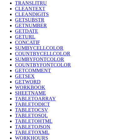
TRANSLITRU
CLEANTEXT
CLEANDIGITS
GETSUBSTR
GETNUMBER
GETDATE
GETURL
CONCATIF
SUMBYCELLCOLOR
COUNTBYCELLCOLOR
SUMBYFONTCOLOR
COUNTBYFONTCOLOR
GETCOMMENT
GETSEX
GETWORD
WORKBOOK
SHEETNAME
TABLETOARRAY
TABLETODICT
TABLETOCSV
TABLETOSQL
TABLETOHTML
TABLETOJSON
TABLETOXML
WORKHOURS