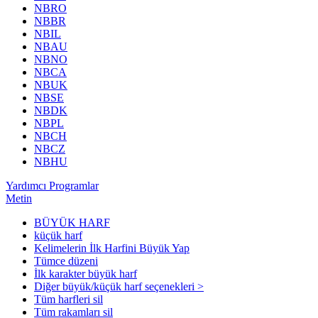
NBRO
NBBR
NBIL
NBAU
NBNO
NBCA
NBUK
NBSE
NBDK
NBPL
NBCH
NBCZ
NBHU
Yardımcı Programlar
Metin
BÜYÜK HARF
küçük harf
Kelimelerin İlk Harfini Büyük Yap
Tümce düzeni
İlk karakter büyük harf
Diğer büyük/küçük harf seçenekleri >
Tüm harfleri sil
Tüm rakamları sil