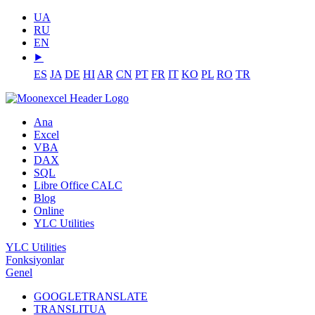
UA
RU
EN
⯈
ES
JA
DE
HI
AR
CN
PT
FR
IT
KO
PL
RO
TR
Ana
Excel
VBA
DAX
SQL
Libre Office CALC
Blog
Online
YLC Utilities
YLC Utilities
Fonksiyonlar
Genel
GOOGLETRANSLATE
TRANSLITUA