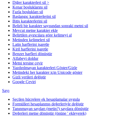
Diğer karakterleri sil >
Kenar boşluklarını sil
Fazla boşlukları sil
Başlangıç karakterlerini sil
Bitiş karakterlerini sil
Belirli bir karakter sayısından sonraki metni sil
Mevcut metne karakter ekle
Belirtilen ayırıcılara göre kelimeyi al
Metinden kelimeleri sil
Latin harflerini işaretle
Kiril harflerini işaretle
Benzer harfleri dönüştür
Alfabeyi doldur
Metni tersine çevir
Yazdırılmayan karakterleri Göster/Gizle
Metindeki her karakter için Unicode göster
Gizli verileri değiştir
Google Çeviri
Sayı
Seçilen hücrelere ek hesaplamalar uygula
Formülleri hesaplanmış değerleriyle değiştir
Tanınmayan sayıları (metin?) sayılara dönüştür
Değerleri metne dönüştür (önüne ' ekleyerek)